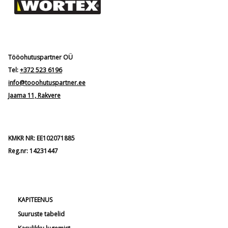
Tööohutuspartner OÜ
Tel:
+372 523 6196
info@tooohutuspartner.ee
Jaama 11, Rakvere
KMKR NR: EE102071885
Reg.nr: 14231447
KAPITEENUS
Suuruste tabelid