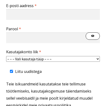
E-posti aadress
*
Parool
*
Kasutajakonto liik
*
Liitu uudistega
Teie isikuandmeid kasutatakse teie tellimuse
töötlemiseks, kasutajakogemuse täiendamiseks
sellel veebisaidil ja meie poolt kirjeldatud muudel
eesmärkidel meie
privaatsuspoliitika