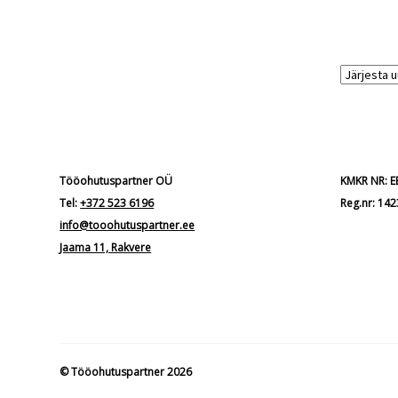
Tööohutuspartner OÜ
KMKR NR: 
Tel:
+372 523 6196
Reg.nr: 14
info@tooohutuspartner.ee
Jaama 11, Rakvere
© Tööohutuspartner 2026