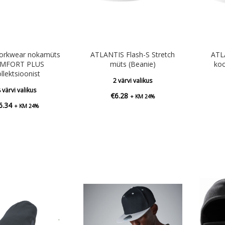
orkwear nokamüts
ATLANTIS Flash-S Stretch
ATL
MFORT PLUS
müts (Beanie)
koo
llektsioonist
2 värvi valikus
 värvi valikus
€
6.28
+ KM 24%
6.34
+ KM 24%