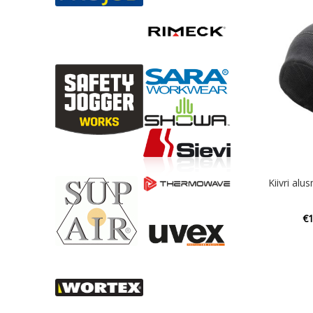
Kiivri a
€