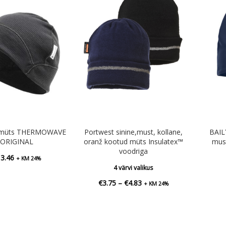
lusmüts THERMOWAVE
Portwest sinine,must, kollane,
BAILY
ORIGINAL
oranž kootud müts Insulatex™
must
voodriga
13.46
+ KM 24%
4 värvi valikus
Hinnavahemik:
€
3.75
–
€
4.83
+ KM 24%
€3.75
kuni