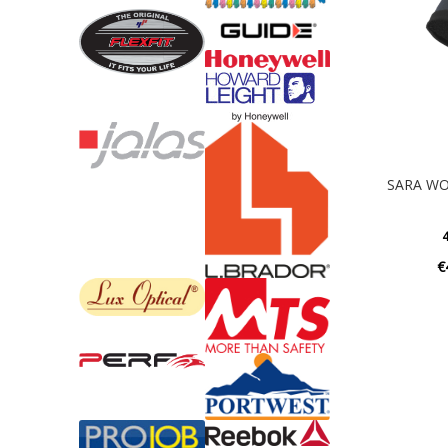
SARA WO
4
€