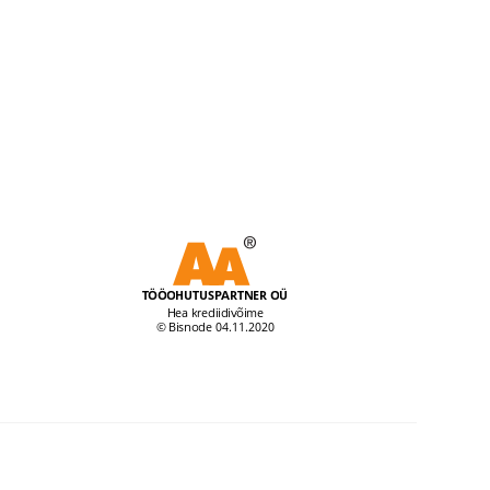
kuni
€11.14