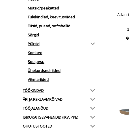
Mütsid/peakatted
Atlant
Tulekindlad, keevitusriided
Fliisid, pusad, softshellid
5
Särgid
€
Püksid
Kombed
Soe pesu
Ühekordsed riided
Vihmariided
TÖÖKINDAD
ÄRI JA REKLAAMRÕIVAD
TÖÖJALANÕUD
ISIKUKAITSEVAHENDID (IKV, PPE)
OHUTUSTOOTED