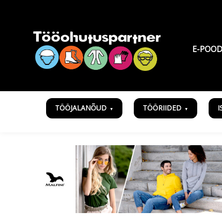
E-POO
TÖÖJALANÕUD
TÖÖRIIDED
I