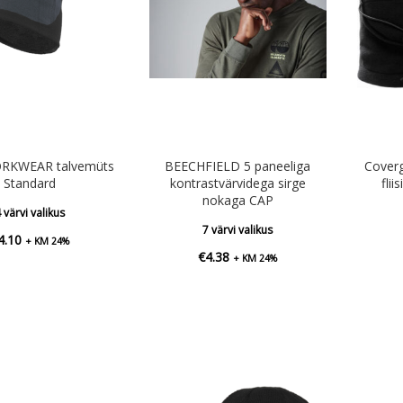
RKWEAR talvemüts
BEECHFIELD 5 paneeliga
Cover
Standard
kontrastvärvidega sirge
flii
nokaga CAP
 värvi valikus
7 värvi valikus
4.10
+ KM 24%
€
4.38
+ KM 24%