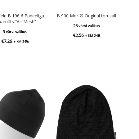
ield B 196 6 Paneeliga
B 900 Morf® Original torusall
kamüts “Air Mesh”
26 värvi valikus
3 värvi valikus
€
2.56
+ KM 24%
€
7.26
+ KM 24%