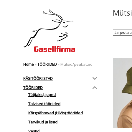
Mütsi
Home
»
TÖÖRIIDED
»
Mütsid/peakatted
KÄSITÖÖRIISTAD
TÖÖRIIDED
Tööjakid, joped
Talvised tööriided
Kõrgnähtavad (HiVis) tööriided
Tarvikud ja lisad
Vestid