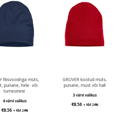
 fliisvoodriga müts,
GROVER kootud müts,
, punane, hele- või
punane, must või hall
tumesinine
3 värvi valikus
4 värvi valikus
€
8.56
+ KM 24%
€
8.56
+ KM 24%