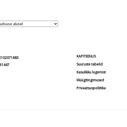
€9.53
kuni
€9.90
KAPITEENUS
EE102071885
Suuruste tabelid
231447
Kasulikku lugemist
Müügitingimused
Privaatsuspoliitika