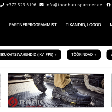
+372 523 6196
info@tooohutuspartner.ee
D
PARTNERPROGRAMMIST
TIKANDID, LOGOD
SIKUKAITSEVAHENDID (IKV, PPE)
TÖÖKINDAD