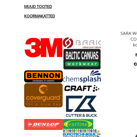
MUUD TOOTED
KOORMAKATTED
SARA W
CO
ko
8
€