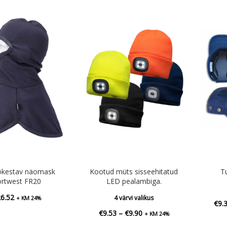
€4.83
tõkestav näomask
Kootud müts sisseehitatud
T
ortwest FR20
LED pealambiga.
26.52
4 värvi valikus
+ KM 24%
€
9.
Hinnavahemik:
€
9.53
–
€
9.90
+ KM 24%