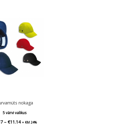
urvamüts nokaga
5 värvi valikus
Hinnavahemik:
37
–
€
11.14
+ KM 24%
€9.37