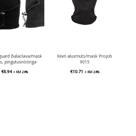
guard Balaclava/mask
Kiivri alusmüts/mask Projob
sis, pingutusnööriga
9015
€
6.94
€
10.71
+ KM 24%
+ KM 24%