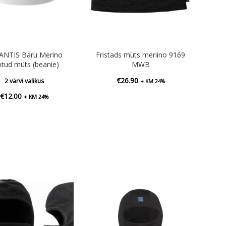
ANTIS Baru Merino
Fristads müts meriino 9169
tud müts (beanie)
MWB
€
26.90
2 värvi valikus
+ KM 24%
€
12.00
+ KM 24%