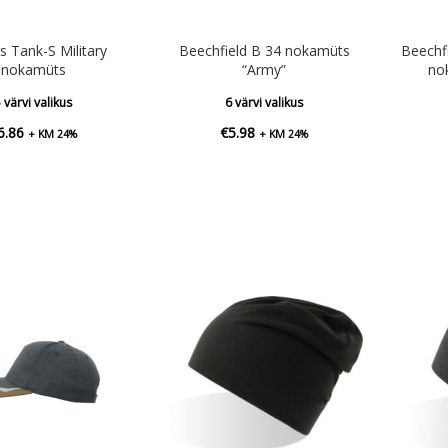
is Tank-S Military
Beechfield B 34 nokamüts
Beechf
nokamüts
“Army”
no
 värvi valikus
6 värvi valikus
6.86
€
5.98
+ KM 24%
+ KM 24%