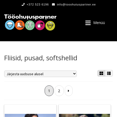
+372 523 6196
info@tooohutuspartner.ee
Menüü
Fliisid, pusad, softshellid
PROGRAMMIST
, LOGOD
1
2