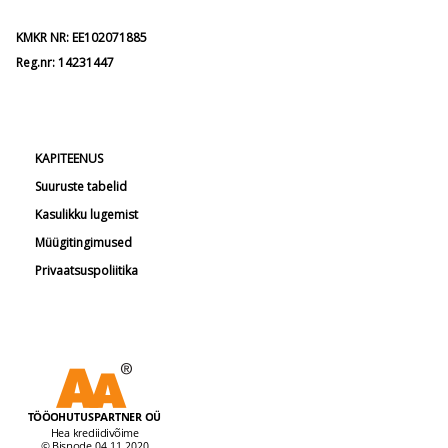
KMKR NR: EE102071885
Reg.nr: 14231447
KAPITEENUS
Suuruste tabelid
Kasulikku lugemist
Müügitingimused
Privaatsuspoliitika