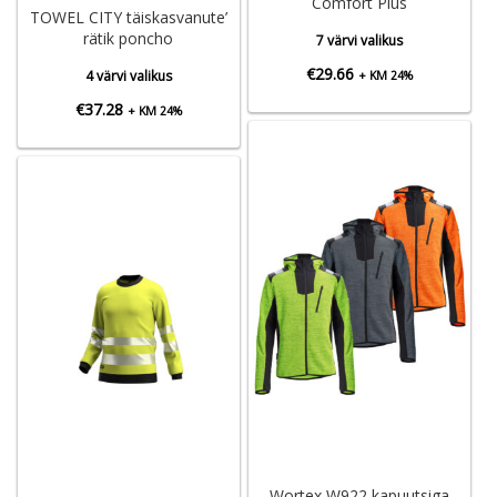
Comfort Plus
TOWEL CITY täiskasvanute’
rätik poncho
7 värvi valikus
€
29.66
4 värvi valikus
+ KM 24%
€
37.28
+ KM 24%
Wortex W922 kapuutsiga