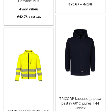
Comfort Plus
€
75.67
+ KM 24%
4 värvi valikus
€
42.76
+ KM 24%
TRICORP kapuutsiga pusa
pestav 60°C juures T44
Unisex