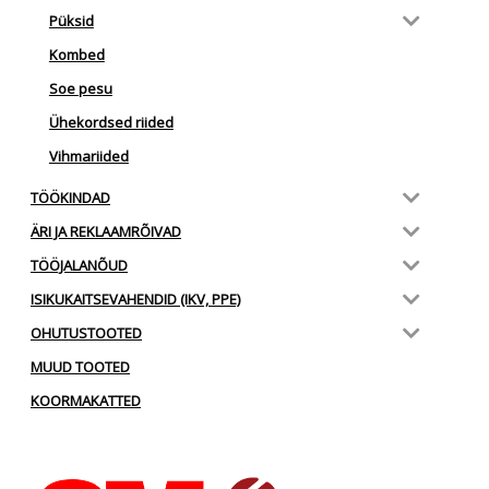
Püksid
Kombed
Soe pesu
Ühekordsed riided
Vihmariided
TÖÖKINDAD
ÄRI JA REKLAAMRÕIVAD
TÖÖJALANÕUD
ISIKUKAITSEVAHENDID (IKV, PPE)
OHUTUSTOOTED
MUUD TOOTED
KOORMAKATTED