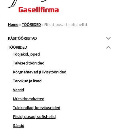
Home
»
TÖÖRIIDED
»
Fliisid, pusad, softshellid
KÄSITÖÖRIISTAD
TÖÖRIIDED
Tööjakid, joped
Talvised tööriided
Kõrgnähtavad (HiVis) tööriided
Tarvikud ja lisad
Vestid
Mütsid/peakatted
Tulekindlad, keevitusriided
Fliisid, pusad, softshellid
Särgid