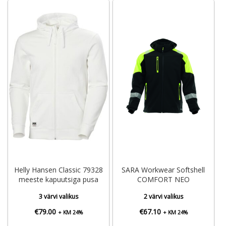
Helly Hansen Classic 79328
SARA Workwear Softshell
meeste kapuutsiga pusa
COMFORT NEO
3 värvi valikus
2 värvi valikus
€
79.00
€
67.10
+ KM 24%
+ KM 24%