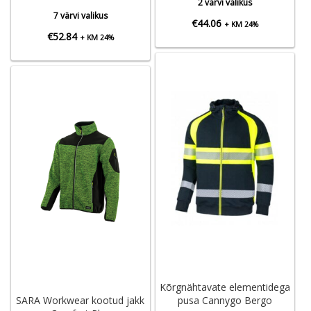
2 värvi valikus
7 värvi valikus
€
44.06
+ KM 24%
€
52.84
+ KM 24%
Kõrgnähtavate elementidega
SARA Workwear kootud jakk
pusa Cannygo Bergo