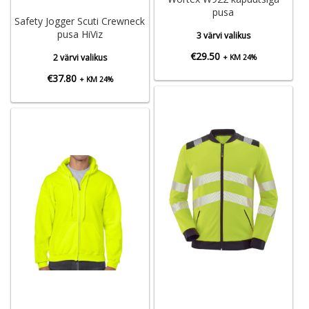
pusa
Safety Jogger Scuti Crewneck
pusa HiViz
3 värvi valikus
€
29.50
2 värvi valikus
+ KM 24%
€
37.80
+ KM 24%