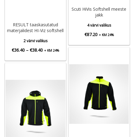
Scuti HiVis Softshell meeste
jakk
RESULT taaskasutatud
4 värvi valikus
materjalidest HI-Viz softshell
€
87.20
+ KM 24%
2 värvi valikus
Hinnavahemik:
€
36.40
–
€
38.40
+ KM 24%
€36.40
kuni
€38.40