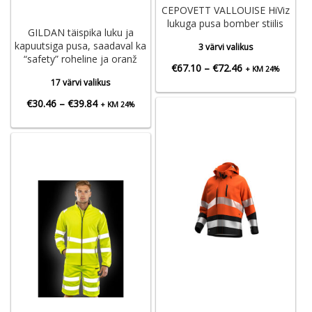
CEPOVETT VALLOUISE HiViz
lukuga pusa bomber stiilis
GILDAN täispika luku ja
kapuutsiga pusa, saadaval ka
3 värvi valikus
“safety” roheline ja oranž
Hinnavahemik:
€
67.10
–
€
72.46
+ KM 24%
17 värvi valikus
€67.10
Hinnavahemik:
€
30.46
–
€
39.84
+ KM 24%
kuni
€30.46
€72.46
kuni
€39.84