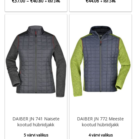
Hinnavahemik:
€
37.00
–
€
40.80
€
44.06
+ KM 24%
+ KM 24%
€37.00
kuni
€40.80
DAIBER JN 741 Naisete
DAIBER JN 772 Meeste
kootud hübriidjakk
kootud hübriidjakk
5 värvi valikus
4 värvi valikus