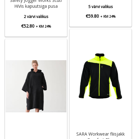
Safety Jogger Works Scuti
HiVis kapuutsiga pusa
5 värvi valikus
€
59.80
2 värvi valikus
+ KM 24%
€
52.80
+ KM 24%
SARA Workwear fliisjakk