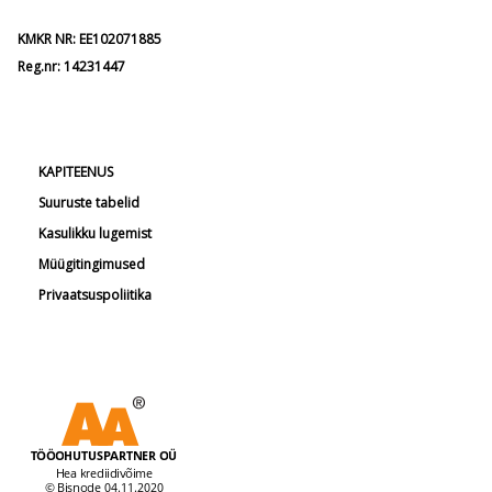
KMKR NR: EE102071885
Reg.nr: 14231447
KAPITEENUS
Suuruste tabelid
Kasulikku lugemist
Müügitingimused
Privaatsuspoliitika