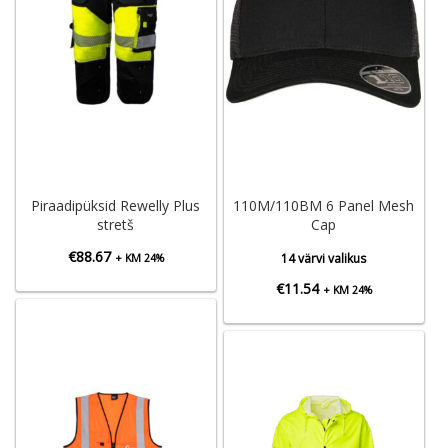
Piraadipüksid Rewelly Plus
110M/110BM 6 Panel Mesh
stretš
Cap
€
88.67
14 värvi valikus
+ KM 24%
€
11.54
+ KM 24%