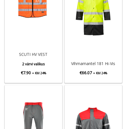
SCUTI HV VEST
Vihmamantel 181 Hi-Vis
2 värvi valikus
€
7.90
€
66.07
+ KM 24%
+ KM 24%