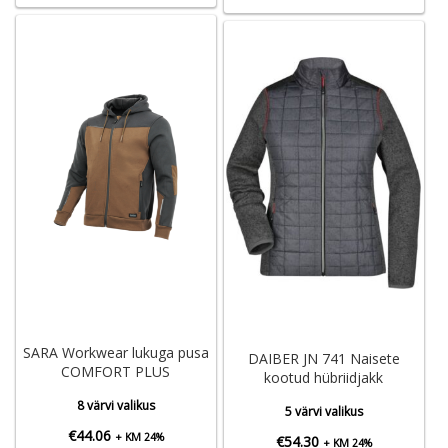
SARA Workwear lukuga pusa
DAIBER JN 741 Naisete
COMFORT PLUS
kootud hübriidjakk
8 värvi valikus
5 värvi valikus
€
44.06
+ KM 24%
€
54.30
+ KM 24%