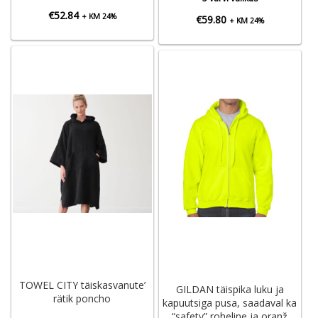
€
52.84
+ KM 24%
€
59.80
+ KM 24%
TOWEL CITY täiskasvanute’
GILDAN täispika luku ja
rätik poncho
kapuutsiga pusa, saadaval ka
“safety” roheline ja oranž