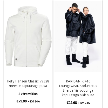
Helly Hansen Classic 79328
KARIBAN K 410
meeste kapuutsiga pusa
Loungewear/Koduriietus
Sherpafliis voodriga
3 värvi valikus
kapuutsiga pikk pusa
€
79.00
+ KM 24%
€
25.68
+ KM 24%