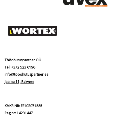
Tööohutuspartner OÜ
Tel:
+372 523 6196
info@tooohutuspartner.ee
Jaama 11, Rakvere
KMKR NR: EE102071885
Reg.nr: 14231447