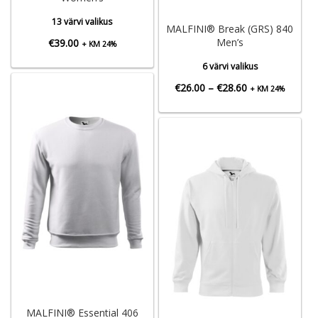
13 värvi valikus
MALFINI® Break (GRS) 840
Men’s
€
39.00
+ KM 24%
6 värvi valikus
Hinnavahemik:
€
26.00
–
€
28.60
+ KM 24%
€26.00
kuni
€28.60
MALFINI® Essential 406