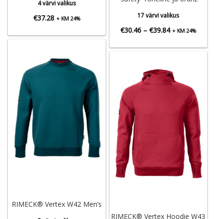
4 värvi valikus
17 värvi valikus
€
37.28
+ KM 24%
Hinnavahemik:
€
30.46
–
€
39.84
+ KM 24%
€30.46
kuni
€39.84
RIMECK® Vertex W42 Men’s
RIMECK® Vertex Hoodie W43