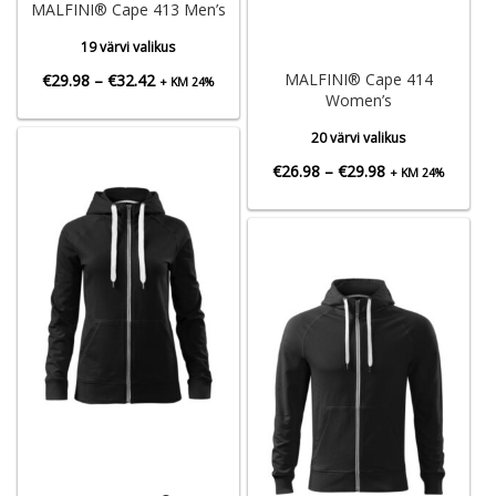
MALFINI® Cape 413 Men’s
19 värvi valikus
Hinnavahemik:
MALFINI® Cape 414
€
29.98
–
€
32.42
+ KM 24%
Women’s
€29.98
20 värvi valikus
kuni
Hinnavahemik:
€
26.98
–
€
29.98
+ KM 24%
€32.42
€26.98
kuni
€29.98