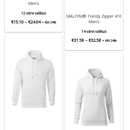
Men’s
12 värvi valikus
MALFINI® Trendy Zipper 410
Hinnavahemik:
Men’s
€
15.10
–
€
24.04
+ KM 24%
€15.10
14 värvi valikus
kuni
Hinnavahemik:
€
31.58
–
€
32.58
+ KM 24%
€24.04
€31.58
kuni
€32.58