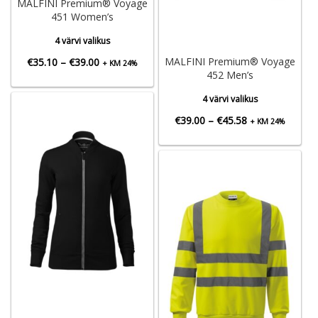
MALFINI Premium® Voyage
451 Women’s
4 värvi valikus
Hinnavahemik:
MALFINI Premium® Voyage
€
35.10
–
€
39.00
+ KM 24%
452 Men’s
€35.10
4 värvi valikus
kuni
Hinnavahemik:
€
39.00
–
€
45.58
+ KM 24%
€39.00
€39.00
kuni
€45.58