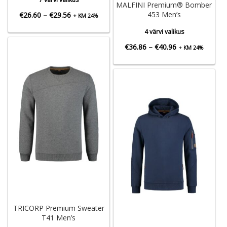
MALFINI Premium® Bomber
Hinnavahemik:
453 Men’s
€
26.60
–
€
29.56
+ KM 24%
€26.60
4 värvi valikus
kuni
Hinnavahemik:
€
36.86
–
€
40.96
+ KM 24%
€29.56
€36.86
kuni
€40.96
TRICORP Premium Sweater
T41 Men’s