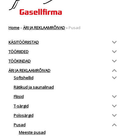
Home
»
ÄRI JA REKLAAMRÕIVAD
»
Pusad
KÄSITÖÖRIISTAD
TÖÖRIIDED
TÖÖKINDAD
ÄRI JA REKLAAMRÕIVAD
Softshellid
Rätikud ja saunalinad
Fliisid
T-särgid
Polosärgid
Pusad
Meeste pusad