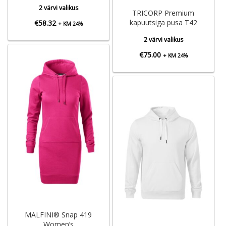
2 värvi valikus
TRICORP Premium
kapuutsiga pusa T42
€
58.32
+ KM 24%
2 värvi valikus
€
75.00
+ KM 24%
MALFINI® Snap 419
Women’s