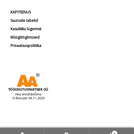
KAPITEENUS
Suuruste tabelid
Kasulikku lugemist
Müügitingimused
Privaatsuspoliitika
© Tööohutuspartner 2026
0