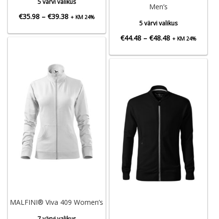
5 värvi valikus
Men’s
Hinnavahemik:
€
35.98
–
€
39.38
+ KM 24%
5 värvi valikus
€35.98
Hinnavahemik:
€
44.48
–
€
48.48
+ KM 24%
kuni
€44.48
€39.38
kuni
€48.48
MALFINI® Viva 409 Women’s
7 värvi valikus