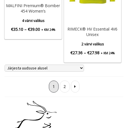
MALFINI Premium® Bomber
454 Women’s
4 värvi valikus
Hinnavahemik:
RIMECK® HV Essential 4V6
€
35.10
–
€
39.00
+ KM 24%
Unisex
€35.10
2 värvi valikus
kuni
Hinnavahemik:
€
27.36
–
€
27.98
+ KM 24%
€39.00
€27.36
kuni
€27.98
1
2