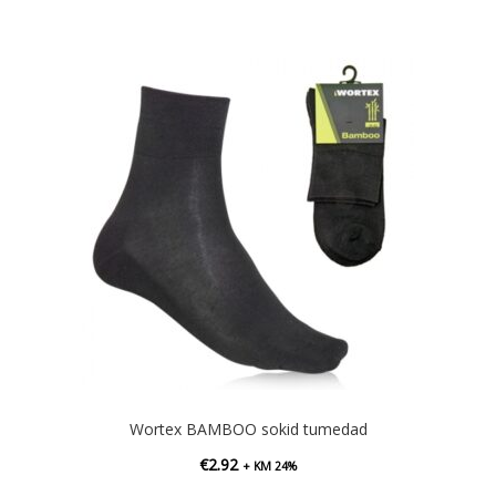
Wortex BAMBOO sokid tumedad
€
2.92
+ KM 24%