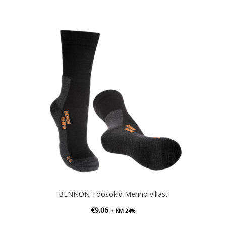
BENNON Töösokid Merino villast
€
9.06
+ KM 24%