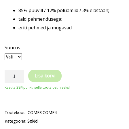
85% puuvill / 12% polüamiid / 3% elastaan;
tald pehmendusega;
eriti pehmed ja mugavad.
Suurus
Wortex
Lisa korvi
COMFORT
Kasuta
384
punkti selle toote ostmiseks!
sokid
kogus
Tootekood:
COMF3;COMF4
Kategooria:
Sokid