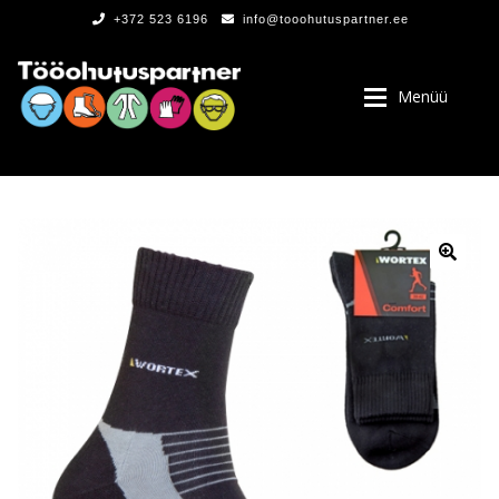
+372 523 6196
info@tooohutuspartner.ee
Menüü
PROGRAMMIST
, LOGOD