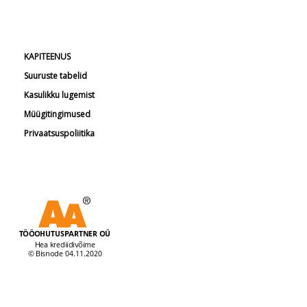
KAPITEENUS
Suuruste tabelid
Kasulikku lugemist
Müügitingimused
Privaatsuspoliitika