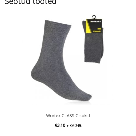
Seotud tooted
Wortex CLASSIC sokid
€
3.10
+ KM 24%