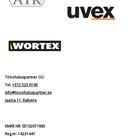
Tööohutuspartner OÜ
Tel:
+372 523 6196
info@tooohutuspartner.ee
Jaama 11, Rakvere
KMKR NR: EE102071885
Reg.nr: 14231447