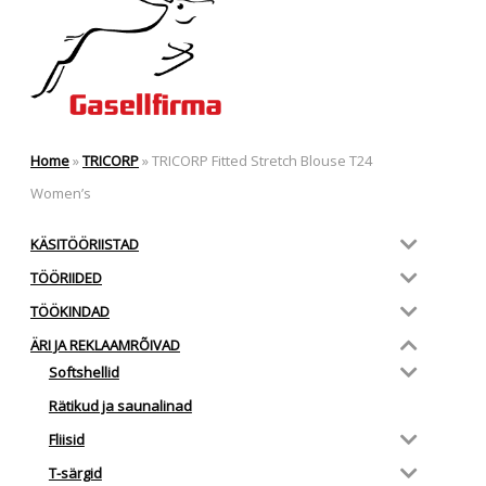
Home
»
TRICORP
»
TRICORP Fitted Stretch Blouse T24
Women’s
KÄSITÖÖRIISTAD
TÖÖRIIDED
TÖÖKINDAD
ÄRI JA REKLAAMRÕIVAD
Softshellid
Rätikud ja saunalinad
Fliisid
T-särgid