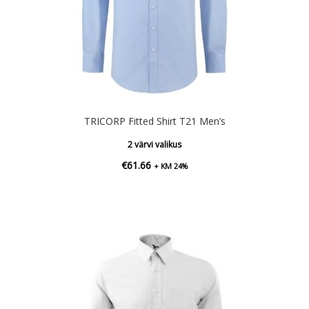
TRICORP Fitted Shirt T21 Men’s
2 värvi valikus
€
61.66
+ KM 24%