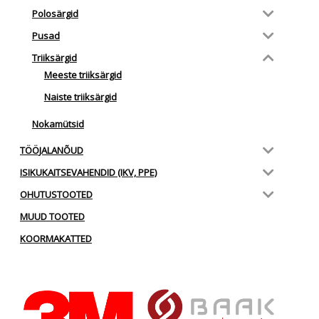
Polosärgid
Pusad
Triiksärgid
Meeste triiksärgid
Naiste triiksärgid
Nokamütsid
TÖÖJALANÕUD
ISIKUKAITSEVAHENDID (IKV, PPE)
OHUTUSTOOTED
MUUD TOOTED
KOORMAKATTED