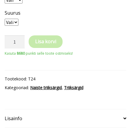
Suurus
TRICORP
Lisa korvi
Fitted
Kasuta
8680
punkti selle toote ostmiseks!
Stretch
Blouse
T24
Tootekood:
T24
Women’s
Kategooriad:
Naiste triiksärgid
,
Triiksärgid
kogus
Lisainfo