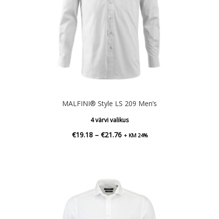
MALFINI® Style LS 209 Men’s
4 värvi valikus
Hinnavahemik:
€
19.18
–
€
21.76
+ KM 24%
€19.18
kuni
€21.76