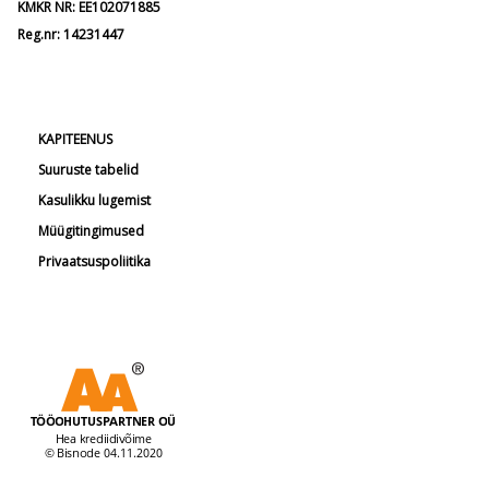
KMKR NR: EE102071885
Reg.nr: 14231447
KAPITEENUS
Suuruste tabelid
Kasulikku lugemist
Müügitingimused
Privaatsuspoliitika