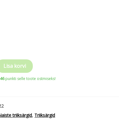
Lisa korvi
646
punkti selle toote ostmiseks!
22
Naiste triiksärgid
,
Triiksärgid