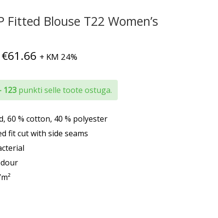
 Fitted Blouse T22 Women’s
Hinnavahemik:
€
61.66
+ KM 24%
€55.50
kuni
- 123
punkti selle toote ostuga.
€61.66
d, 60 % cotton, 40 % polyester
ed fit cut with side seams
cterial
odour
/m²