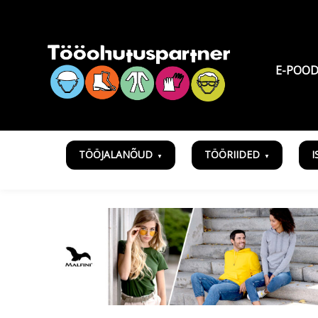
E-POO
TÖÖJALANÕUD
TÖÖRIIDED
I