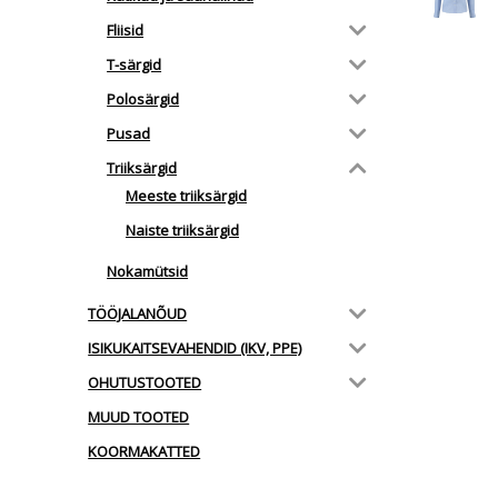
Fliisid
T-särgid
Polosärgid
Pusad
Triiksärgid
Meeste triiksärgid
Naiste triiksärgid
Nokamütsid
TÖÖJALANÕUD
ISIKUKAITSEVAHENDID (IKV, PPE)
OHUTUSTOOTED
MUUD TOOTED
KOORMAKATTED