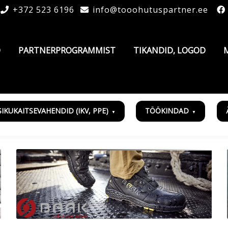
+372 523 6196
info@tooohutuspartner.ee
D
PARTNERPROGRAMMIST
TIKANDID, LOGOD
SIKUKAITSEVAHENDID (IKV, PPE)
TÖÖKINDAD