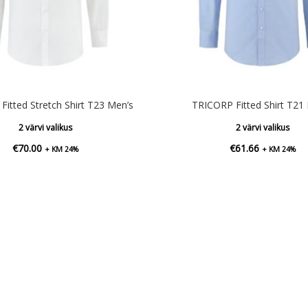
itted Stretch Shirt T23 Men’s
TRICORP Fitted Shirt T21
2 värvi valikus
2 värvi valikus
€
70.00
€
61.66
+ KM 24%
+ KM 24%