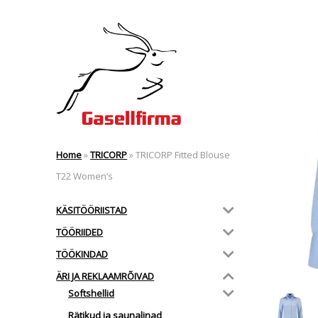
Home
»
TRICORP
»
TRICORP Fitted Blouse
T22 Women’s
KÄSITÖÖRIISTAD
TÖÖRIIDED
TÖÖKINDAD
ÄRI JA REKLAAMRÕIVAD
Softshellid
Rätikud ja saunalinad