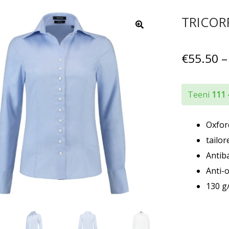
TRICORP
€
55.50
–
Teeni
111 
Oxfor
tailor
Antiba
Anti-
130 g