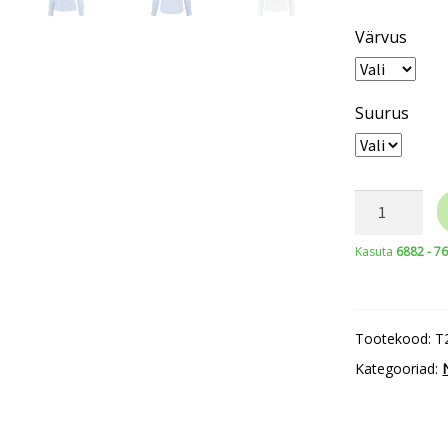
Värvus
Suurus
TRICORP
Fitted
Kasuta
6882 - 7
Blouse
T22
Women’s
Tootekood:
T
kogus
Kategooriad: