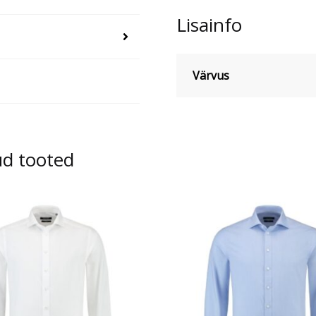
Lisainfo
Värvus
ud tooted