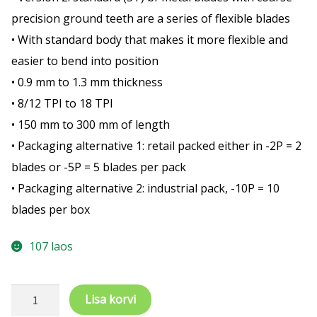
precision ground teeth are a series of flexible blades
• With standard body that makes it more flexible and
easier to bend into position
• 0.9 mm to 1.3 mm thickness
• 8/12 TPI to 18 TPI
• 150 mm to 300 mm of length
• Packaging alternative 1: retail packed either in -2P = 2
blades or -5P = 5 blades per pack
• Packaging alternative 2: industrial pack, -10P = 10
blades per box
107 laos
Tiigersae
Lisa korvi
terad