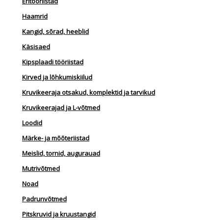
Eritööriistad
Haamrid
Kangid, sõrad, heeblid
Käsisaed
Kipsplaadi tööriistad
Kirved ja lõhkumiskiilud
Kruvikeeraja otsakud, komplektid ja tarvikud
Kruvikeerajad ja L-võtmed
Loodid
Märke- ja mõõteriistad
Meislid, tornid, augurauad
Mutrivõtmed
Noad
Padrunvõtmed
Pitskruvid ja kruustangid