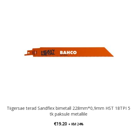
Tiigersae terad Sandflex bimetall 228mm*0,9mm HST 18TPI 5
tk paksule metallile
€
19.20
+ KM 24%