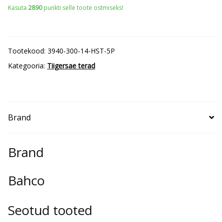
Kasuta
2890
punkti selle toote ostmiseks!
Sandflex
bimetall
300mm*0,9mm
Tootekood:
3940-300-14-HST-5P
HST
Kategooria:
Tiigersae terad
14TPI
5
tk
Brand
paksule
metallile
kogus
Brand
Bahco
Seotud tooted