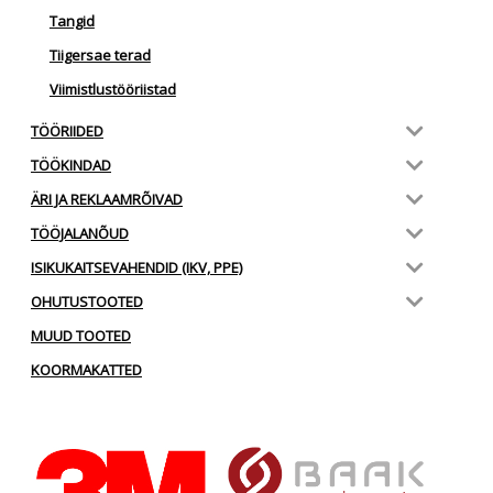
Tangid
Tiigersae terad
Viimistlustööriistad
TÖÖRIIDED
TÖÖKINDAD
ÄRI JA REKLAAMRÕIVAD
TÖÖJALANÕUD
ISIKUKAITSEVAHENDID (IKV, PPE)
OHUTUSTOOTED
MUUD TOOTED
KOORMAKATTED