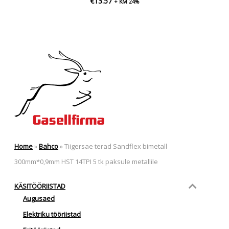
€
13.57
+ KM 24%
Home
»
Bahco
»
Tiigersae terad Sandflex bimetall
300mm*0,9mm HST 14TPI 5 tk paksule metallile
KÄSITÖÖRIISTAD
Augusaed
Elektriku tööriistad