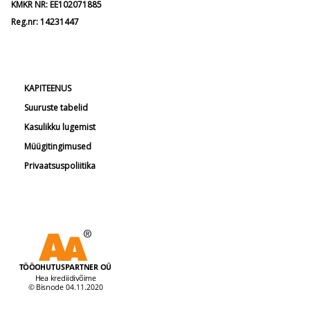
KMKR NR: EE102071885
Reg.nr: 14231447
KAPITEENUS
Suuruste tabelid
Kasulikku lugemist
Müügitingimused
Privaatsuspoliitika