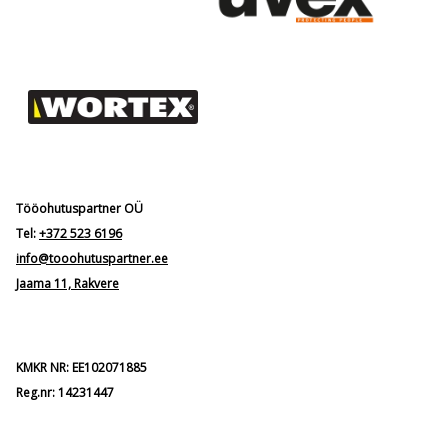
Tööohutuspartner OÜ
Tel:
+372 523 6196
info@tooohutuspartner.ee
Jaama 11, Rakvere
KMKR NR: EE102071885
Reg.nr: 14231447