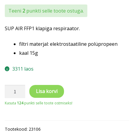
Teeni
2
punkti selle toote ostuga.
SUP AIR FFP1 klapiga respiraator.
filtri materjal: elektrostaatiline polüpropeen
kaal 15g
3311 laos
SUP
Lisa korvi
AIR
Kasuta
124
punkti selle toote ostmiseks!
FFP1
klapiga
respiraator
Tootekood:
23106
kogus