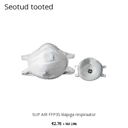
Seotud tooted
SUP AIR FFP3S klapiga respiraator
€
2.76
+ KM 24%