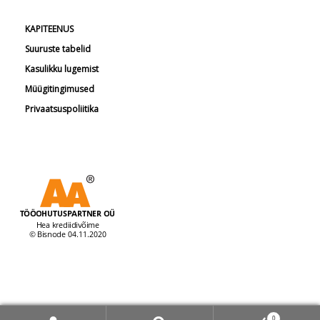
KAPITEENUS
Suuruste tabelid
Kasulikku lugemist
Müügitingimused
Privaatsuspoliitika
© Tööohutuspartner 2026
0