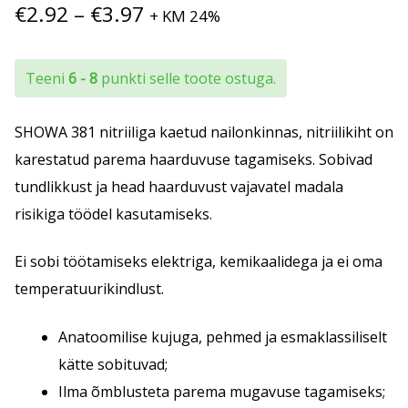
Hinnavahemik:
€
2.92
–
€
3.97
+ KM 24%
€2.92
kuni
Teeni
6 - 8
punkti selle toote ostuga.
€3.97
SHOWA 381 nitriiliga kaetud nailonkinnas, nitriilikiht on
karestatud parema haarduvuse tagamiseks. Sobivad
tundlikkust ja head haarduvust vajavatel madala
risikiga töödel kasutamiseks.
Ei sobi töötamiseks elektriga, kemikaalidega ja ei oma
temperatuurikindlust.
Anatoomilise kujuga, pehmed ja esmaklassiliselt
kätte sobituvad;
Ilma õmblusteta parema mugavuse tagamiseks;