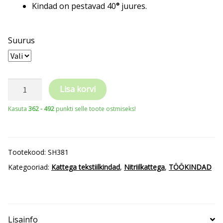
Kindad on pestavad 40
°
juures.
Suurus
SHOWA
Lisa korvi
381
Kasuta
362 - 492
punkti selle toote ostmiseks!
nitriiliga
kaetud
nailonkinnas
Tootekood:
SH381
kogus
Kategooriad:
Kattega tekstiilkindad
,
Nitriilkattega
,
TÖÖKINDAD
Lisainfo