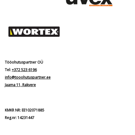
Tööohutuspartner OÜ
Tel:
+372 523 6196
info@tooohutuspartner.ee
Jaama 11, Rakvere
KMKR NR: EE102071885
Reg.nr: 14231447