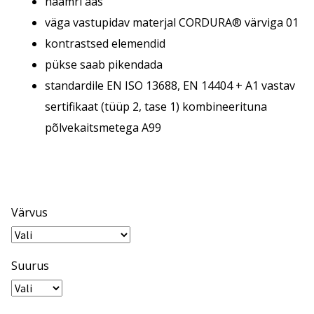
haamri aas
väga vastupidav materjal CORDURA® värviga 01
kontrastsed elemendid
pükse saab pikendada
standardile EN ISO 13688, EN 14404 + A1 vastav
sertifikaat (tüüp 2, tase 1) kombineerituna
põlvekaitsmetega A99
Värvus
Suurus