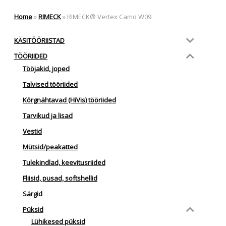
Home
»
RIMECK
»
RIMECK® Vertex Camo W09
KÄSITÖÖRIISTAD
TÖÖRIIDED
Tööjakid, joped
Talvised tööriided
Kõrgnähtavad (HiVis) tööriided
Tarvikud ja lisad
Vestid
Mütsid/peakatted
Tulekindlad, keevitusriided
Fliisid, pusad, softshellid
Särgid
Püksid
Lühikesed püksid