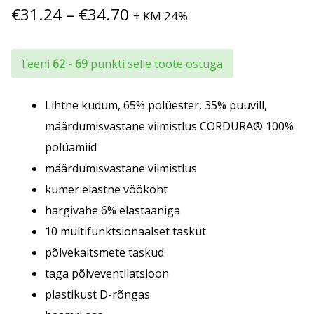
Hinnavahemik:
€
31.24
–
€
34.70
+ KM 24%
€31.24
kuni
Teeni
62 - 69
punkti selle toote ostuga.
€34.70
Lihtne kudum, 65% polüester, 35% puuvill,
määrdumisvastane viimistlus CORDURA® 100%
polüamiid
määrdumisvastane viimistlus
kumer elastne vöökoht
hargivahe 6% elastaaniga
10 multifunktsionaalset taskut
põlvekaitsmete taskud
taga põlveventilatsioon
plastikust D-rõngas