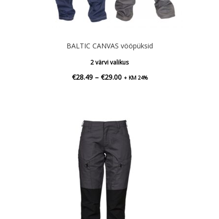
BALTIC CANVAS vööpüksid
2 värvi valikus
Hinnavahemik:
€
28.49
–
€
29.00
+ KM 24%
€28.49
kuni
€29.00