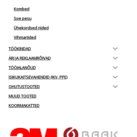
Kombed
Soe pesu
Ühekordsed riided
Vihmariided
TÖÖKINDAD
ÄRI JA REKLAAMRÕIVAD
TÖÖJALANÕUD
ISIKUKAITSEVAHENDID (IKV, PPE)
OHUTUSTOOTED
MUUD TOOTED
KOORMAKATTED