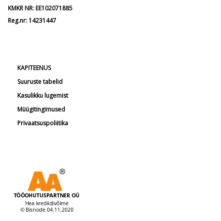
KMKR NR: EE102071885
Reg.nr: 14231447
KAPITEENUS
Suuruste tabelid
Kasulikku lugemist
Müügitingimused
Privaatsuspoliitika