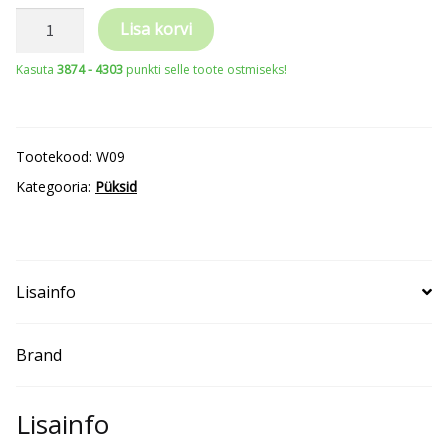
RIMECK®
Lisa korvi
Vertex
Kasuta
3874 - 4303
punkti selle toote ostmiseks!
Camo
W09
kogus
Tootekood:
W09
Kategooria:
Püksid
Lisainfo
Brand
Lisainfo