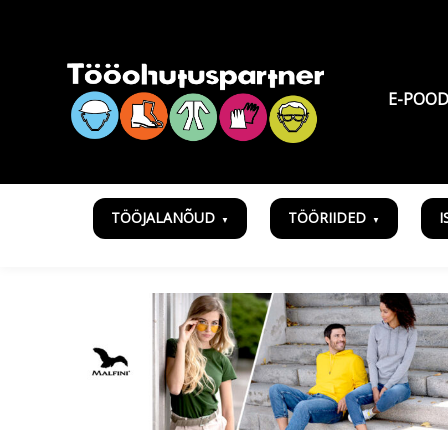
E-POO
TÖÖJALANÕUD
TÖÖRIIDED
I