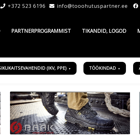
+372 523 6196
info@tooohutuspartner.ee
D
PARTNERPROGRAMMIST
TIKANDID, LOGOD
SIKUKAITSEVAHENDID (IKV, PPE)
TÖÖKINDAD