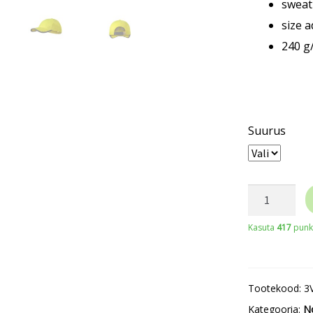
swea
size a
240 g
Suurus
RIMECK®
HV
Kasuta
417
punkt
Reflex
3V5
kogus
Tootekood:
3
Kategooria:
N