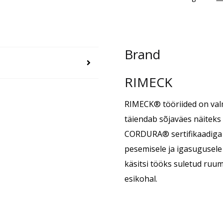
Brand
RIMECK
RIMECK® tööriided on valm
täiendab sõjaväes näiteks 
CORDURA® sertifikaadiga m
pesemisele ja igasugusele
käsitsi tööks suletud ruum
esikohal.