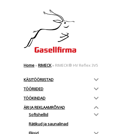
Home
»
RIMECK
»
RIMECK® HV Reflex 3V5
KÄSITÖÖRIISTAD
TÖÖRIIDED
TÖÖKINDAD
ÄRI JA REKLAAMRÕIVAD
Softshellid
Rätikud ja saunalinad
Fliisid