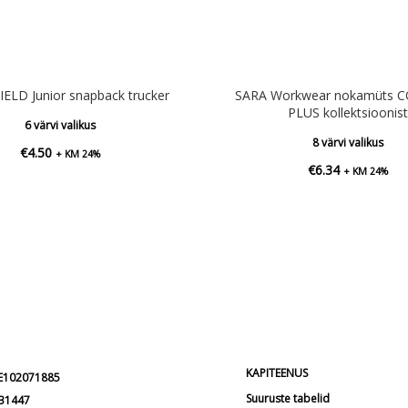
ELD Junior snapback trucker
SARA Workwear nokamüts 
PLUS kollektsioonist
6 värvi valikus
8 värvi valikus
€
4.50
+ KM 24%
€
6.34
+ KM 24%
KAPITEENUS
EE102071885
Suuruste tabelid
231447