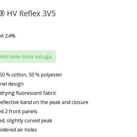
 HV Reflex 3V5
KM 24%
kti selle toote ostuga.
 50 % cotton, 50 % polyester
anel design
drying fluorescent fabric
reflective band on the peak and closure
d 2 front panels
ed, slightly curved peak
idered air holes