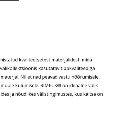
istatud kvaliteetsetest materjalidest, mida
välikollektsioonis kasutatav tippkvaliteediga
aterjal. Nii et nad peavad vastu hõõrumisele,
 muule kulumisele. RIMECK® on ideaalne valik
ides ja nõudlikes välistingimustes, kus kaitse on