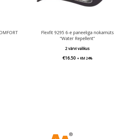
COMFORT
Flexfit 9295 6-e paneeliga nokamüts
“Water Repellent”
2 värvi valikus
€
16.50
+ KM 24%