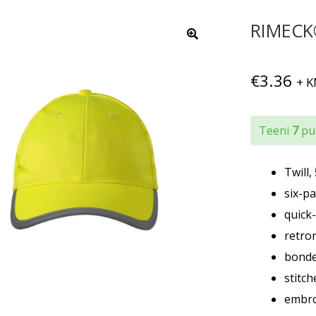
RIMECK®
€
3.36
+ 
Teeni
7
pun
Twill,
six-p
quick-
retro
bonde
stitch
embro