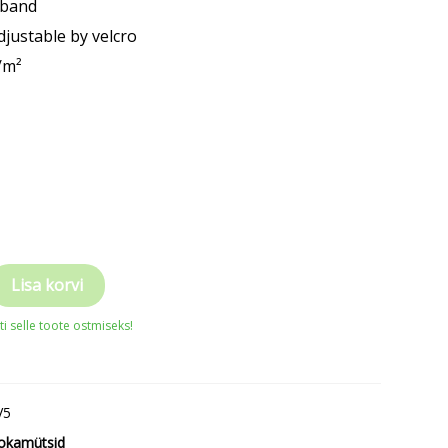
tband
djustable by velcro
/m²
Lisa korvi
i selle toote ostmiseks!
V5
okamütsid