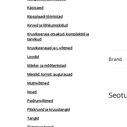
Käsisaed
Kipsplaadi tööriistad
Kirved ja lõhkumiskiilud
Kruvikeeraja otsakud, komplektid ja
tarvikud
Kruvikeerajad ja L-võtmed
Loodid
Brand
Märke- ja mõõteriistad
Meislid, tornid, augurauad
Mutrivõtmed
Noad
Seot
Padrunvõtmed
Pitskruvid ja kruustangid
Tangid