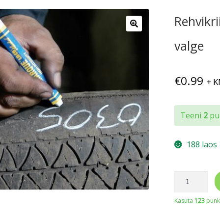
Rehvikr
valge
€
0.99
+ 
Teeni
2
pun
188 laos
Rehvikriit
Markal
Kasuta
123
punkt
Tyre