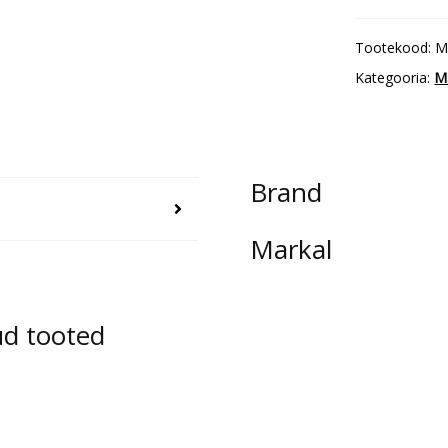
Marque
12,7mm,
Tootekood:
M
valge
Kategooria:
M
kogus
Brand
Markal
ud tooted