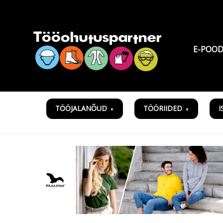
E-POO
TÖÖJALANÕUD
TÖÖRIIDED
I