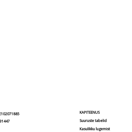
KAPITEENUS
EE102071885
Suuruste tabelid
231447
Kasulikku lugemist