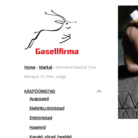
Home
»
Markal
»
Rehvikriit Markal Tyre
Marque 12,7mm, valge
KÄSITÖÖRIISTAD
Augusaed
Elektriku tööriistad
Eritööriistad
Haamrid
Kangid, sõrad, heeblid