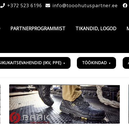
+372 523 6196
info@tooohutuspartner.ee
D
PARTNERPROGRAMMIST
TIKANDID, LOGOD
SIKUKAITSEVAHENDID (IKV, PPE)
TÖÖKINDAD