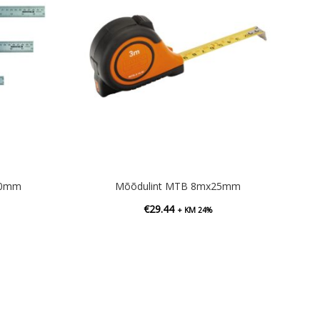
400mm
Mõõdulint MTB 8mx25mm
€
29.44
+ KM 24%