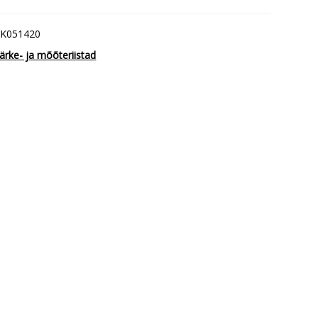
K051420
ärke- ja mõõteriistad