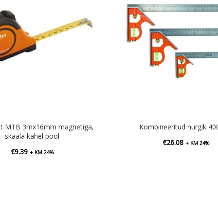
nt MTB 3mx16mm magnetiga,
Kombineeritud nurgik 
skaala kahel pool
€
26.08
+ KM 24%
€
9.39
+ KM 24%