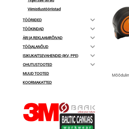
Tiigersae terad
Viimistlustööriistad
TÖÖRIIDED
TÖÖKINDAD
ÄRI JA REKLAAMRÕIVAD
TÖÖJALANÕUD
ISIKUKAITSEVAHENDID (IKV, PPE)
OHUTUSTOOTED
MUUD TOOTED
Mõõduli
KOORMAKATTED