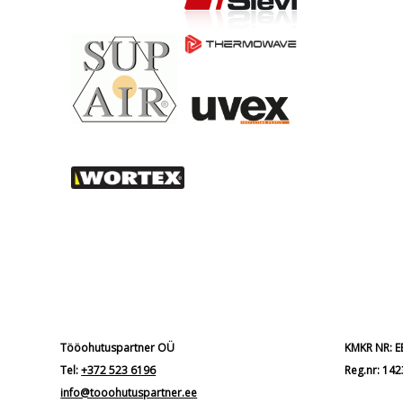
Tööohutuspartner OÜ
KMKR NR: 
Tel:
+372 523 6196
Reg.nr: 14
info@tooohutuspartner.ee