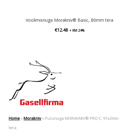
Voolimisnuga Morakniv® Basic, 80mm tera
€
12.48
+ KM 24%
Home
»
Morakniv
»
Pussnuga MORAKNIV® PRO C, 91x2mm
tera