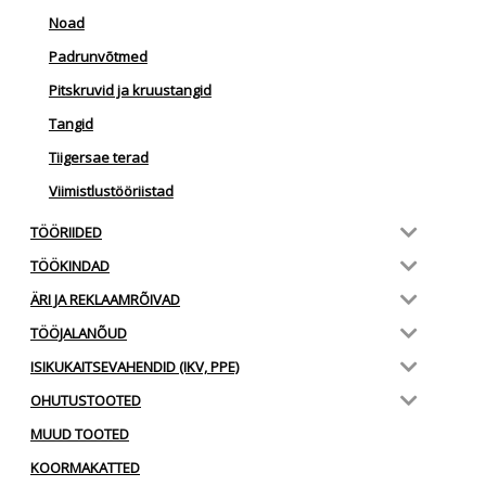
Noad
Padrunvõtmed
Pitskruvid ja kruustangid
Tangid
Tiigersae terad
Viimistlustööriistad
TÖÖRIIDED
TÖÖKINDAD
ÄRI JA REKLAAMRÕIVAD
TÖÖJALANÕUD
ISIKUKAITSEVAHENDID (IKV, PPE)
OHUTUSTOOTED
MUUD TOOTED
KOORMAKATTED