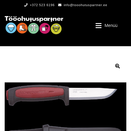
+372 523 6196
info@tooohutuspartner.ee
Menüü
PROGRAMMIST
, LOGOD