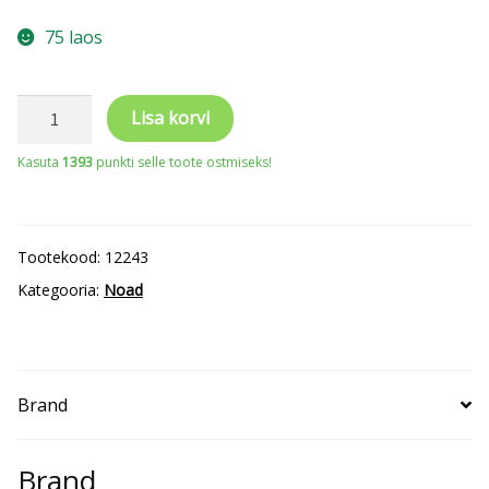
75 laos
Pussnuga
Lisa korvi
MORAKNIV®
Kasuta
1393
punkti selle toote ostmiseks!
PRO
C,
91x2mm
Tootekood:
12243
tera
Kategooria:
Noad
kogus
Brand
Brand