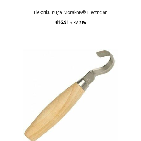
Elektriku nuga Morakniv® Electrician
€
16.91
+ KM 24%