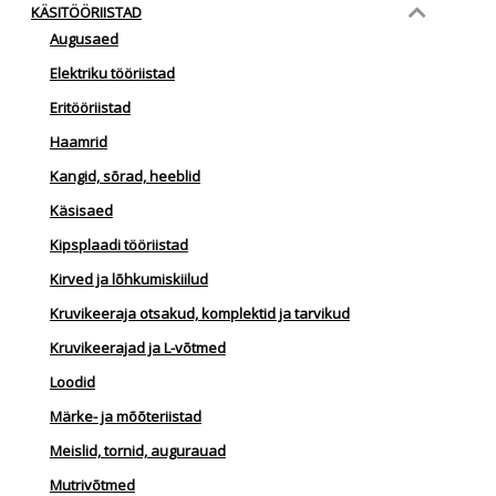
KÄSITÖÖRIISTAD
Augusaed
Elektriku tööriistad
Eritööriistad
Haamrid
Kangid, sõrad, heeblid
Käsisaed
Kipsplaadi tööriistad
Kirved ja lõhkumiskiilud
Kruvikeeraja otsakud, komplektid ja tarvikud
Kruvikeerajad ja L-võtmed
Loodid
Märke- ja mõõteriistad
Meislid, tornid, augurauad
Mutrivõtmed