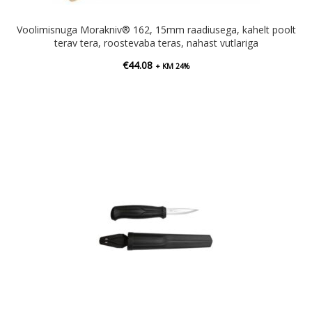
Voolimisnuga Morakniv® 162, 15mm raadiusega, kahelt poolt
terav tera, roostevaba teras, nahast vutlariga
€
44.08
+ KM 24%