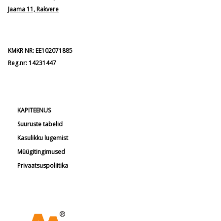
Jaama 11, Rakvere
KMKR NR: EE102071885
Reg.nr: 14231447
KAPITEENUS
Suuruste tabelid
Kasulikku lugemist
Müügitingimused
Privaatsuspoliitika