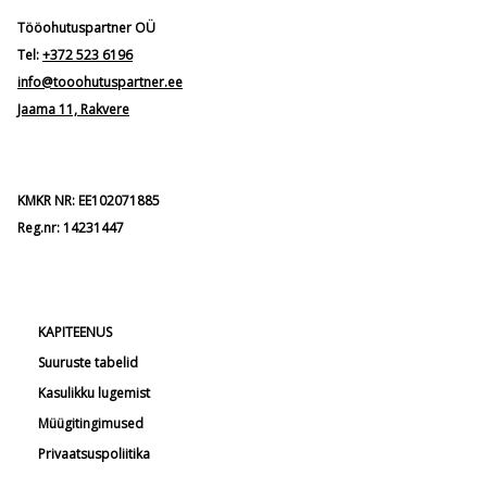
Tööohutuspartner OÜ
Tel:
+372 523 6196
info@tooohutuspartner.ee
Jaama 11, Rakvere
KMKR NR: EE102071885
Reg.nr: 14231447
KAPITEENUS
Suuruste tabelid
Kasulikku lugemist
Müügitingimused
Privaatsuspoliitika