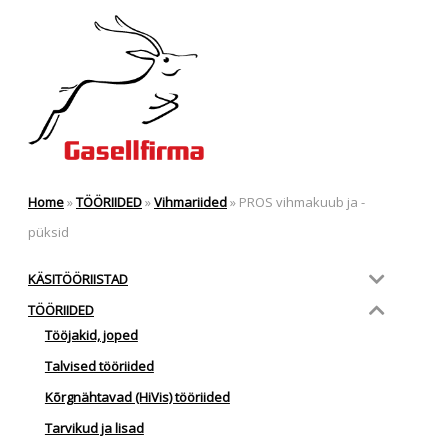
€101.18
Home
»
TÖÖRIIDED
»
Vihmariided
»
PROS vihmakuub ja -
püksid
KÄSITÖÖRIISTAD
TÖÖRIIDED
Tööjakid, joped
Talvised tööriided
Kõrgnähtavad (HiVis) tööriided
Tarvikud ja lisad