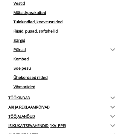
Vestid
Mütsid/peakatted
Tulekindlad, keevitusriided
Fliisid, pusad, softshellid
Särgid
Püksid
Kombed
Soe pesu
Ühekordsed riided
Vihmariided
TÖÖKINDAD
ÄRI JA REKLAAMRÕIVAD
TÖÖJALANÕUD
ISIKUKAITSEVAHENDID (IKV, PPE)