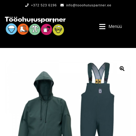
+372 523 6196
info@tooohutuspartner.ee
Menüü
PROGRAMMIST
, LOGOD