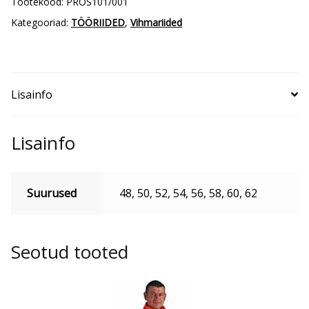
Tootekood:
PROS101/001
kogus
Kategooriad:
TÖÖRIIDED
,
Vihmariided
Lisainfo
Lisainfo
Suurused
48, 50, 52, 54, 56, 58, 60, 62
Seotud tooted