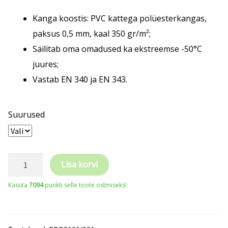
Kanga koostis: PVC kattega polüesterkangas,
paksus 0,5 mm, kaal 350 gr/m²;
Säilitab oma omadused ka ekstreemse -50°C
juures;
Vastab EN 340 ja EN 343.
Suurused
PROS
Lisa korvi
vihmakuub
Kasuta
7094
punkti selle toote ostmiseks!
ja
-
püksid