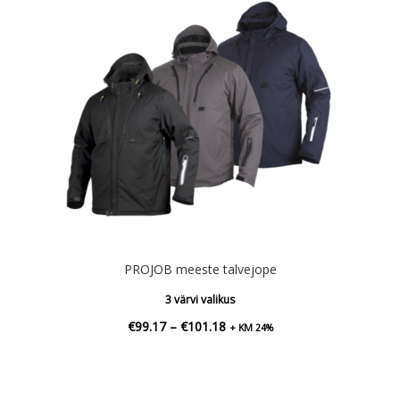
PROJOB meeste talvejope
3 värvi valikus
Hinnavahemik:
€
99.17
–
€
101.18
+ KM 24%
€99.17
kuni