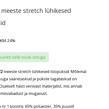
meeste stretch lühikesed
id
 KM 24%
punkti selle toote ostuga.
22
meeste stretch lühikesed tööpüksid. Mõlemal
ukuga sääretaskud ja pükste tagataskud on
Osaliselt hästi venivast materjalist, mis annab
umisvabadust ja mugavust.
 nr 1 koostis: 65% polüester, 35% puuvill