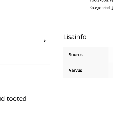
Tootekood:
P
kogus
Kategooriad:
Lisainfo
Suurus
Värvus
ud tooted