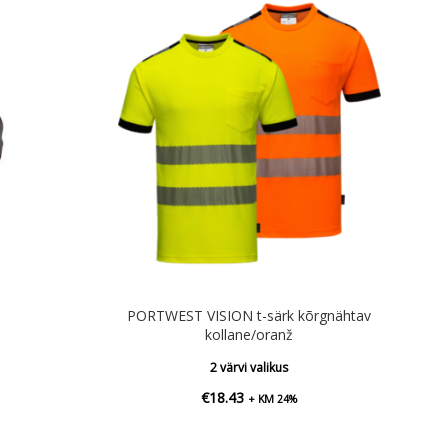
PORTWEST VISION t-särk kõrgnähtav
kollane/oranž
2 värvi valikus
€
18.43
+ KM 24%