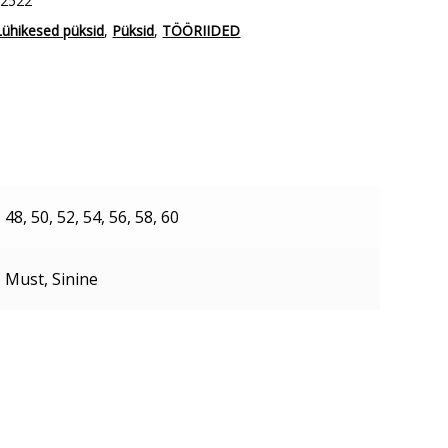
J2522
Lühikesed püksid
,
Püksid
,
TÖÖRIIDED
48, 50, 52, 54, 56, 58, 60
Must, Sinine