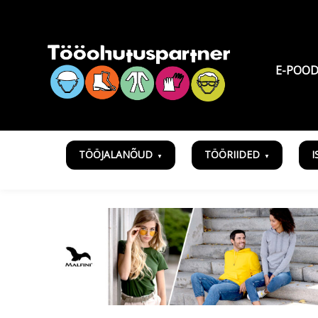
E-POO
TÖÖJALANÕUD
TÖÖRIIDED
I