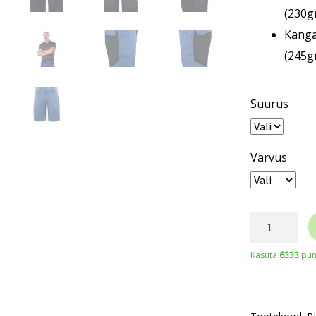
(230g
Kanga
(245g
Suurus
Värvus
PROJOB
meeste
Kasuta
6333
punk
stretch
lühikesed
vööpüksid