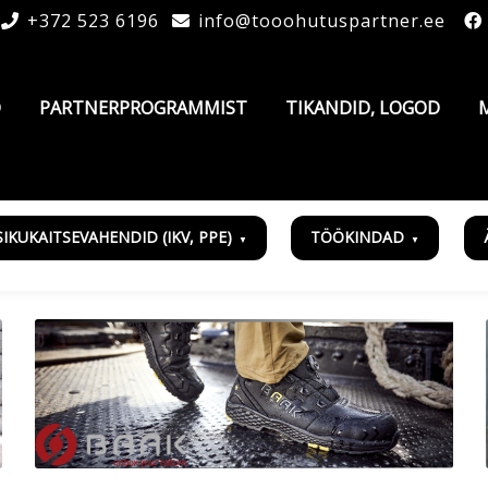
+372 523 6196
info@tooohutuspartner.ee
D
PARTNERPROGRAMMIST
TIKANDID, LOGOD
SIKUKAITSEVAHENDID (IKV, PPE)
TÖÖKINDAD