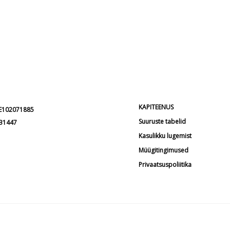
KAPITEENUS
EE102071885
Suuruste tabelid
231447
Kasulikku lugemist
Müügitingimused
Privaatsuspoliitika