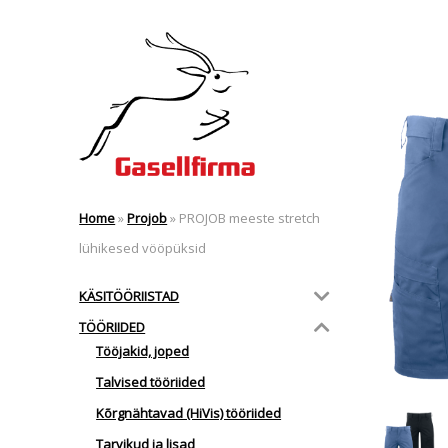
Home
»
Projob
»
PROJOB meeste stretch
lühikesed vööpüksid
KÄSITÖÖRIISTAD
TÖÖRIIDED
Tööjakid, joped
Talvised tööriided
Kõrgnähtavad (HiVis) tööriided
Tarvikud ja lisad