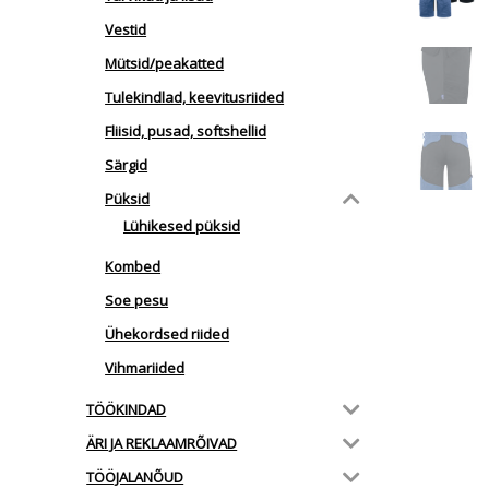
Vestid
Mütsid/peakatted
Tulekindlad, keevitusriided
Fliisid, pusad, softshellid
Särgid
Püksid
Lühikesed püksid
Kombed
Soe pesu
Ühekordsed riided
Vihmariided
TÖÖKINDAD
ÄRI JA REKLAAMRÕIVAD
TÖÖJALANÕUD