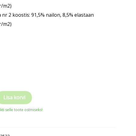
r/m2)
 nr 2 koostis: 91,5% nailon, 8,5% elastaan
r/m2)
Lisa korvi
ti selle toote ostmiseks!