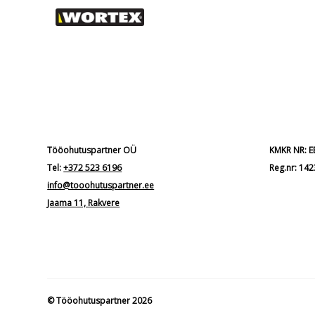
Tööohutuspartner OÜ
KMKR NR: 
Tel:
+372 523 6196
Reg.nr: 14
info@tooohutuspartner.ee
Jaama 11, Rakvere
© Tööohutuspartner 2026