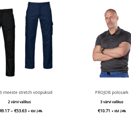
 meeste stretch vööpüksid
PROJOB polosärk
2 värvi valikus
3 värvi valikus
Hinnavahemik:
49.17
–
€
53.63
€
10.71
+ KM 24%
+ KM 24%
€49.17
kuni