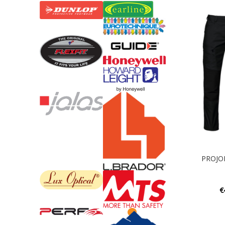
PROJOB
€