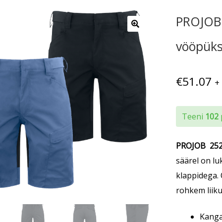
PROJOB 
vööpüks
€
51.07
+
Teeni
102
PROJOB
25
säärel on l
klappidega. 
rohkem liik
Kanga