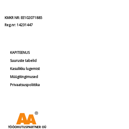
KMKR NR: EE102071885
Reg.nr: 14231447
KAPITEENUS
Suuruste tabelid
Kasulikku lugemist
Müügitingimused
Privaatsuspoliitika