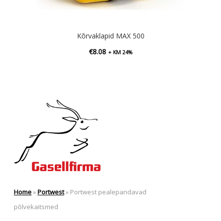
Kõrvaklapid MAX 500
€
8.08
+ KM 24%
Home
»
Portwest
»
Portwest pealepandavad
põlvekaitsmed