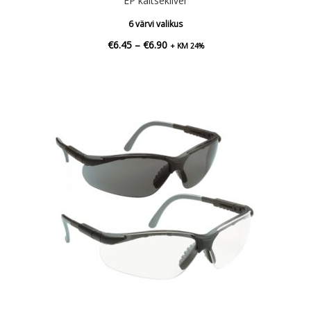
EP kaitsekiiver
6 värvi valikus
Hinnavahemik:
€
6.45
–
€
6.90
+ KM 24%
€6.45
kuni
€6.90