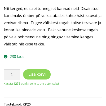
Nii kerged, et sa ei tunnegi et kannad neid. Disainitud
kandmaks ümber põlve kasutades kahte hästiistuvat ja
venivat rihma. Tugev väliskest tagab kaitse teravate ja
konarlike pindade vastu. Paks vahune keskosa tagab
põlvele pehmenduse ning hingav sisemine kangas
välistab niiskuse tekke.
230 laos
Portwest
Lisa korvi
pealepandavad
Kasuta
1276
punkti selle toote ostmiseks!
põlvekaitsmed
kogus
Tootekood:
KP20