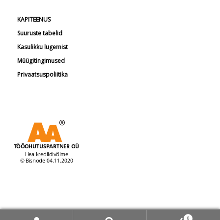
KAPITEENUS
Suuruste tabelid
Kasulikku lugemist
Müügitingimused
Privaatsuspoliitika
© Tööohutuspartner 2026
0