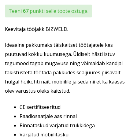
Teeni
67
punkti selle toote ostuga.
Keevitaja tööjakk BIZWELD.
Ideaalne pakkumaks täiskaitset töötajatele kes
puutuvad kokku kuumusega. Üldiselt hästi istuv
tegumood tagab mugavuse ning võimaldab kandjal
takistusteta töötada pakkudes sealjuures piisavalt
hulgal hoikohti näit. mobiilile ja seda nii et ka kaasas
olev varustus oleks kaitstud.
CE sertifitseeritud
Raadiosaatjale aas rinnal
Rinnataskud varjatud trukkidega
Varjatud mobiilitasku