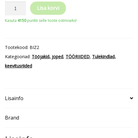
PORTWEST
Lisa korvi
keevitaja
Kasuta
4150
punkti selle toote ostmiseks!
jakk
kogus
Tootekood:
BIZ2
Kategooriad:
Tööjakid, joped
,
TÖÖRIIDED
,
Tulekindlad,
keevitusriided
Lisainfo
Brand