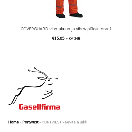
COVERGUARD vihmakuub ja vihmapüksid oranž
€
15.05
+ KM 24%
Home
»
Portwest
»
PORTWEST keevitaja jakk