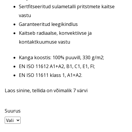
Sertfitseeritud sulametalli pritstmete kaitse
vastu
Garanteeritud leegikindlus
Kaitseb radiaalse, konvektiivse ja
kontaktkuumuse vastu
Kanga koostis: 100% puuvill, 330 g/m2;
EN ISO 11612 A1+A2, B1, C1, E1, FI;
EN ISO 11611 klass 1, A1+A2.
Laos sinine, tellida on võimalik 7 värvi
Suurus