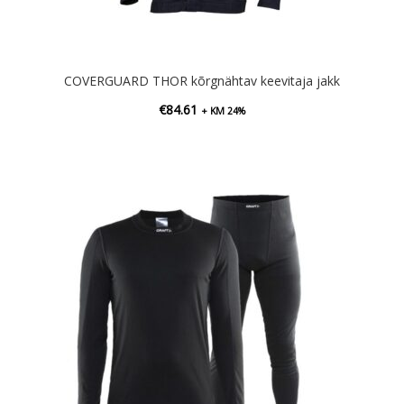
COVERGUARD THOR kõrgnähtav keevitaja jakk
€
84.61
+ KM 24%