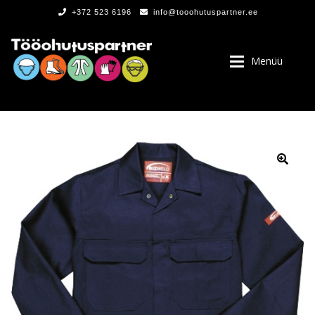
+372 523 6196
info@tooohutuspartner.ee
Menüü
PROGRAMMIST
, LOGOD