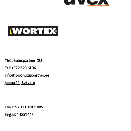
Tööohutuspartner OÜ
Tel:
+372 523 6196
info@tooohutuspartner.ee
Jaama 11, Rakvere
KMKR NR: EE102071885
Reg.nr: 14231447