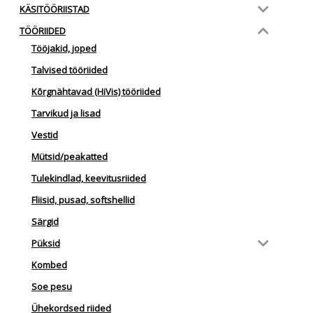
KÄSITÖÖRIISTAD
TÖÖRIIDED
Tööjakid, joped
Talvised tööriided
Kõrgnähtavad (HiVis) tööriided
Tarvikud ja lisad
Vestid
Mütsid/peakatted
Tulekindlad, keevitusriided
Fliisid, pusad, softshellid
Särgid
Püksid
Kombed
Soe pesu
Ühekordsed riided