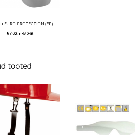
ru EURO PROTECTION (EP)
€
7.02
+ KM 24%
ud tooted