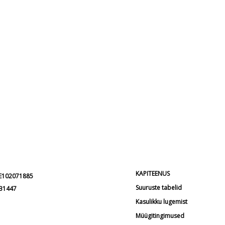
KAPITEENUS
EE102071885
Suuruste tabelid
231447
Kasulikku lugemist
Müügitingimused