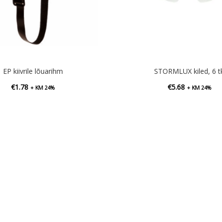
EP kiivrile lõuarihm
STORMLUX kiled, 6 t
€
1.78
€
5.68
+ KM 24%
+ KM 24%