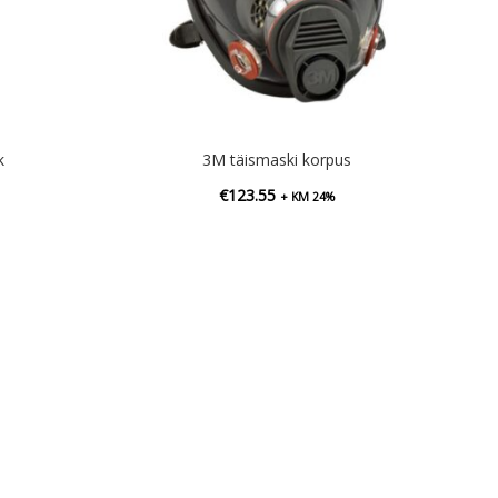
k
3M täismaski korpus
€
123.55
+ KM 24%