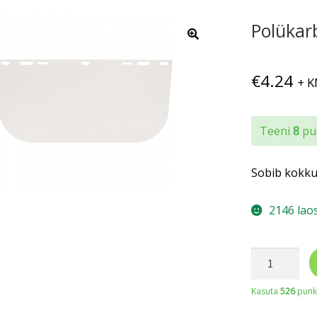
Polükar
€
4.24
+ 
Teeni
8
pun
Sobib kokku
2146 lao
Polükarbonaa
EP
Kasuta
526
punkt
kogus