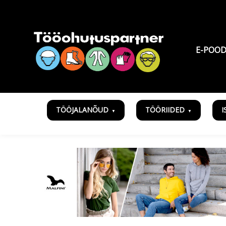
E-POO
TÖÖJALANÕUD
TÖÖRIIDED
I