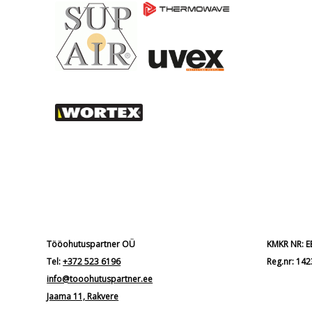
Tööohutuspartner OÜ
KMKR NR: 
Tel:
+372 523 6196
Reg.nr: 14
info@tooohutuspartner.ee
Jaama 11, Rakvere