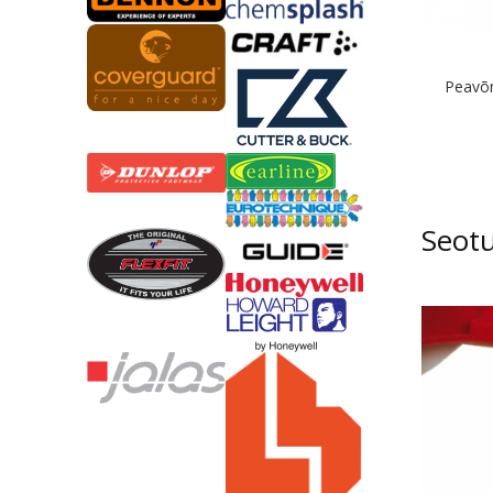
Peavõ
Seot