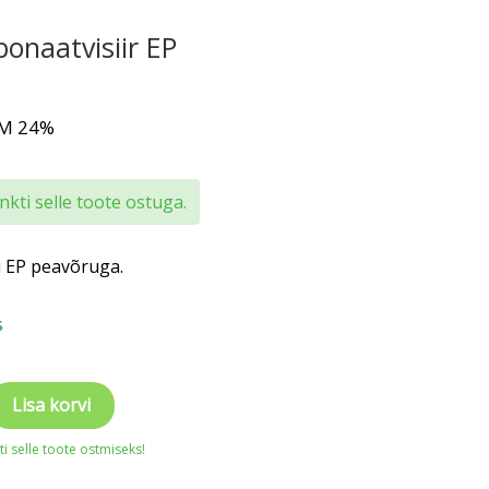
bonaatvisiir EP
KM 24%
kti selle toote ostuga.
 EP peavõruga.
s
tvisiir
Lisa korvi
i selle toote ostmiseks!