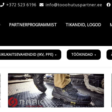
+372 523 6196
info@tooohutuspartner.ee
D
PARTNERPROGRAMMIST
TIKANDID, LOGOD
SIKUKAITSEVAHENDID (IKV, PPE)
TÖÖKINDAD