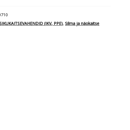
0710
ISIKUKAITSEVAHENDID (IKV, PPE)
,
Silma ja näokaitse