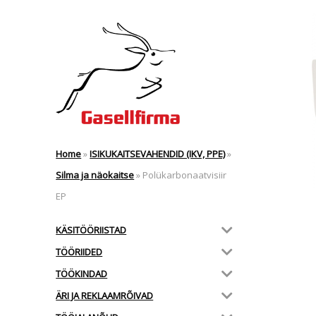
Home
»
ISIKUKAITSEVAHENDID (IKV, PPE)
»
Silma ja näokaitse
»
Polükarbonaatvisiir
EP
KÄSITÖÖRIISTAD
TÖÖRIIDED
TÖÖKINDAD
ÄRI JA REKLAAMRÕIVAD