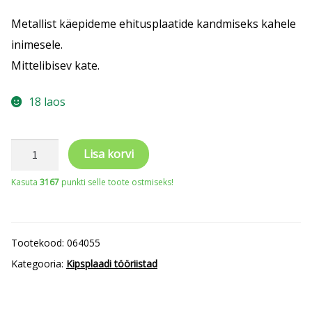
Metallist käepideme ehitusplaatide kandmiseks kahele
inimesele.
Mittelibisev kate.
18 laos
Plaadi
Lisa korvi
kandmise
Kasuta
3167
punkti selle toote ostmiseks!
käepide
DUOPLAC
(2tk
Tootekood:
064055
komplektis)
Kategooria:
Kipsplaadi tööriistad
kogus