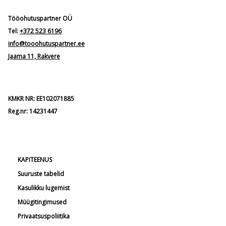
Tööohutuspartner OÜ
Tel:
+372 523 6196
info@tooohutuspartner.ee
Jaama 11, Rakvere
KMKR NR: EE102071885
Reg.nr: 14231447
KAPITEENUS
Suuruste tabelid
Kasulikku lugemist
Müügitingimused
Privaatsuspoliitika