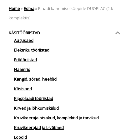
Home
»
Edma
»
Plaadi kandmise käepide DUOPLAC (2tk
komplektis)
KÄSITÖÖRIISTAD
Augusaed
Elektriku tööriistad
Eritööriistad
Haamrid
Kangid, sõrad, heeblid
Käsisaed
Kipsplaadi tööriistad
Kirved ja lõhkumiskiilud
Kruvikeeraja otsakud, komplektid ja tarvikud
Kruvikeerajad ja L-võtmed
Loodid