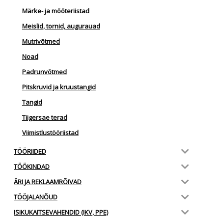
Märke- ja mõõteriistad
Meislid, tornid, augurauad
Mutrivõtmed
Noad
Padrunvõtmed
Pitskruvid ja kruustangid
Tangid
Tiigersae terad
Viimistlustööriistad
TÖÖRIIDED
TÖÖKINDAD
ÄRI JA REKLAAMRÕIVAD
TÖÖJALANÕUD
ISIKUKAITSEVAHENDID (IKV, PPE)