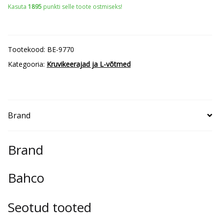
Kasuta
1895
punkti selle toote ostmiseks!
L-
võtmete
komplekt
Tootekood:
BE-9770
Bahco
Kategooria:
Kruvikeerajad ja L-võtmed
1,5-
10mm
9
Brand
osa
kuulpea
kogus
Brand
Bahco
Seotud tooted