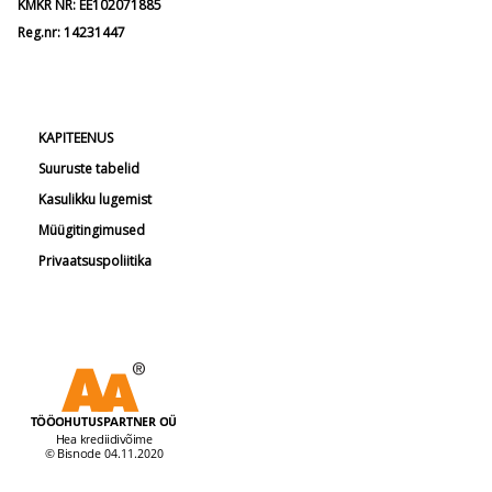
KMKR NR: EE102071885
Reg.nr: 14231447
KAPITEENUS
Suuruste tabelid
Kasulikku lugemist
Müügitingimused
Privaatsuspoliitika