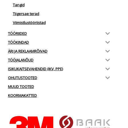
Tangid
Tiigersae terad
Viimistlustööriistad
TÖÖRIIDED
TÖÖKINDAD
ÄRI JA REKLAAMRÕIVAD
TÖÖJALANÕUD
ISIKUKAITSEVAHENDID (IKV, PPE)
OHUTUSTOOTED
MUUD TOOTED
KOORMAKATTED