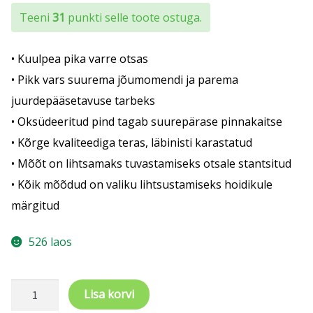
Teeni
31
punkti selle toote ostuga.
• Kuulpea pika varre otsas
• Pikk vars suurema jõumomendi ja parema
juurdepääsetavuse tarbeks
• Oksüdeeritud pind tagab suurepärase pinnakaitse
• Kõrge kvaliteediga teras, läbinisti karastatud
• Mõõt on lihtsamaks tuvastamiseks otsale stantsitud
• Kõik mõõdud on valiku lihtsustamiseks hoidikule
märgitud
526 laos
Pikkade
Lisa korvi
kuuskant