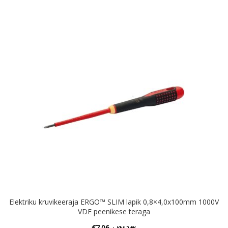
Elektriku kruvikeeraja ERGO™ SLIM lapik 0,8×4,0x100mm 1000V
VDE peenikese teraga
€
7.06