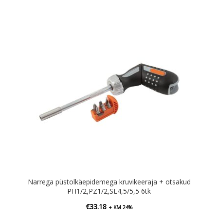
Narrega püstolkäepidemega kruvikeeraja + otsakud
PH1/2,PZ1/2,SL4,5/5,5 6tk
€
33.18
+ KM 24%