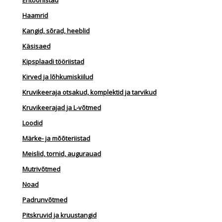
Eritööriistad
Haamrid
Kangid, sõrad, heeblid
Käsisaed
Kipsplaadi tööriistad
Kirved ja lõhkumiskiilud
Kruvikeeraja otsakud, komplektid ja tarvikud
Kruvikeerajad ja L-võtmed
Loodid
Märke- ja mõõteriistad
Meislid, tornid, augurauad
Mutrivõtmed
Noad
Padrunvõtmed
Pitskruvid ja kruustangid