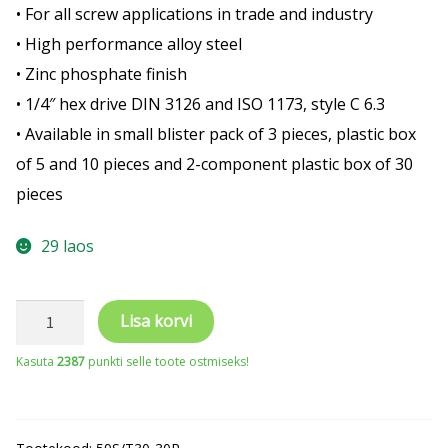
• For all screw applications in trade and industry
• High performance alloy steel
• Zinc phosphate finish
• 1/4″ hex drive DIN 3126 and ISO 1173, style C 6.3
• Available in small blister pack of 3 pieces, plastic box
of 5 and 10 pieces and 2-component plastic box of 30
pieces
29 laos
Otsakud
Lisa korvi
TORX
Kasuta
2387
punkti selle toote ostmiseks!
T30
25mm
30tk