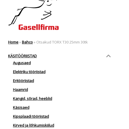
Home
»
Bahco
»
Otsakud TORX T30 25mm 30tk
KÄSITÖÖRIISTAD
Augusaed
Elektriku tööriistad
Eritööriistad
Haamrid
Kangid, sõrad, heeblid
Käsisaed
Kipsplaadi tööriistad
Kirved ja lõhkumiskiilud