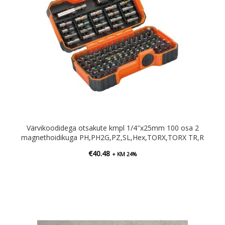
Värvikoodidega otsakute kmpl 1/4″x25mm 100 osa 2
magnethoidikuga PH,PH2G,PZ,SL,Hex,TORX,TORX TR,R
€
40.48
+ KM 24%