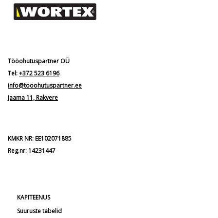
Tööohutuspartner OÜ
Tel:
+372 523 6196
info@tooohutuspartner.ee
Jaama 11, Rakvere
KMKR NR: EE102071885
Reg.nr: 14231447
KAPITEENUS
Suuruste tabelid