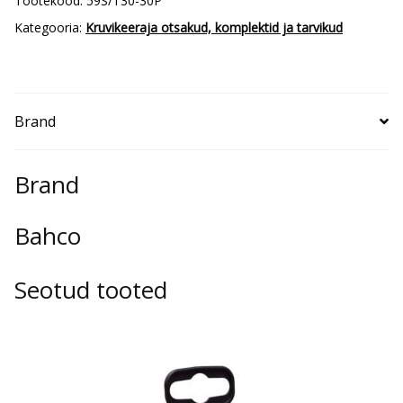
Tootekood:
59S/T30-30P
kogus
Kategooria:
Kruvikeeraja otsakud, komplektid ja tarvikud
Brand
Brand
Bahco
Seotud tooted