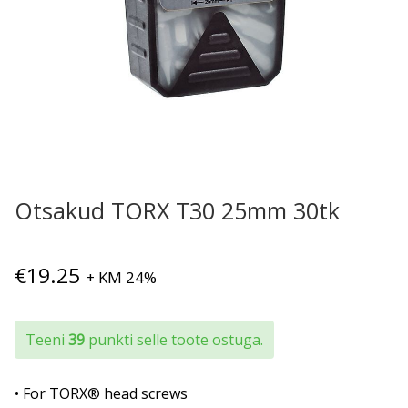
Otsakud TORX T30 25mm 30tk
€
19.25
+ KM 24%
Teeni
39
punkti selle toote ostuga.
• For TORX® head screws