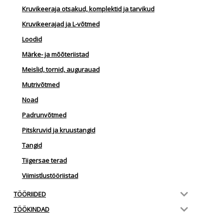
Kruvikeeraja otsakud, komplektid ja tarvikud
Kruvikeerajad ja L-võtmed
Loodid
Märke- ja mõõteriistad
Meislid, tornid, augurauad
Mutrivõtmed
Noad
Padrunvõtmed
Pitskruvid ja kruustangid
Tangid
Tiigersae terad
Viimistlustööriistad
TÖÖRIIDED
TÖÖKINDAD