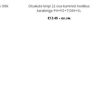
 30tk
Otsakute kmpl 22 osa kummist hoidikus
karabiniga PH+PZ+TORX+SL
€
13.49
+ KM 24%