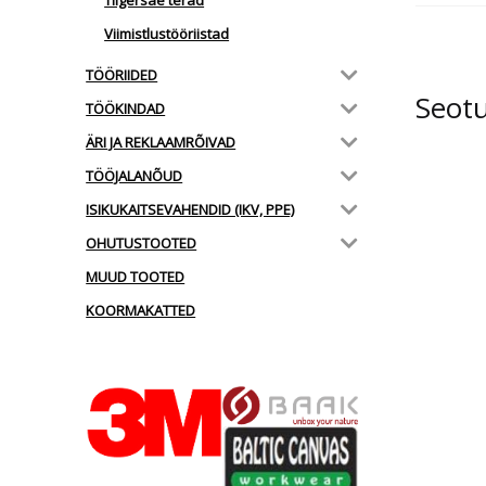
Tiigersae terad
Viimistlustööriistad
TÖÖRIIDED
Seot
TÖÖKINDAD
ÄRI JA REKLAAMRÕIVAD
TÖÖJALANÕUD
ISIKUKAITSEVAHENDID (IKV, PPE)
OHUTUSTOOTED
MUUD TOOTED
KOORMAKATTED