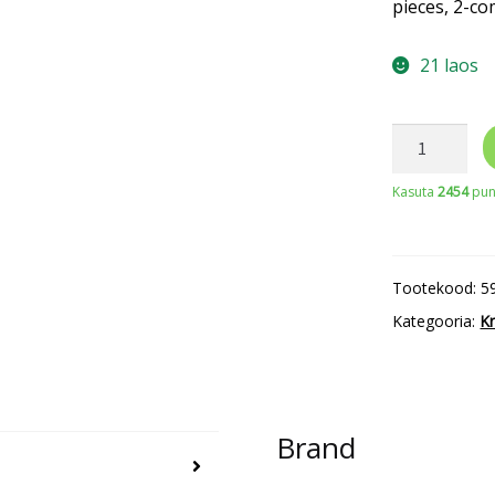
pieces, 2-co
21 laos
Otsakud
kipsikruvide
Kasuta
2454
punk
PH2G
25mm
30tk
Tootekood:
5
kogus
Kategooria:
Kr
Brand