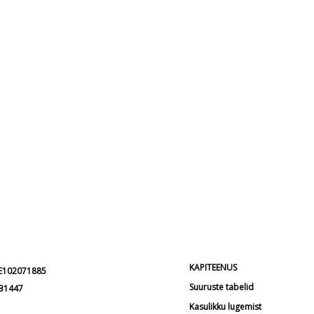
KAPITEENUS
EE102071885
Suuruste tabelid
231447
Kasulikku lugemist