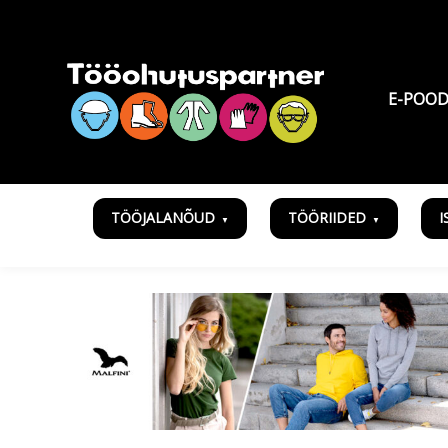
E-POO
TÖÖJALANÕUD
TÖÖRIIDED
I