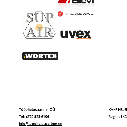
Tööohutuspartner OÜ
KMKR NR: 
Tel:
+372 523 6196
Reg.nr: 14
info@tooohutuspartner.ee