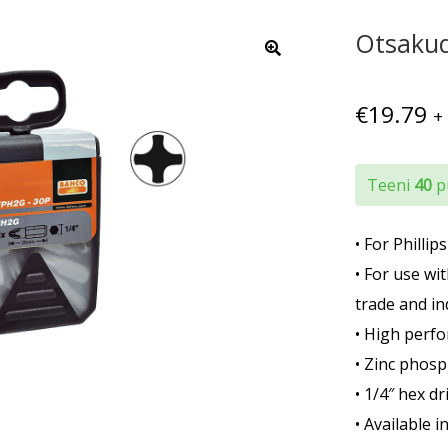
Otsakud
€
19.79
+
Teeni
40
pu
• For Philli
• For use wi
trade and in
• High perfo
• Zinc phosp
• 1/4″ hex d
• Available i