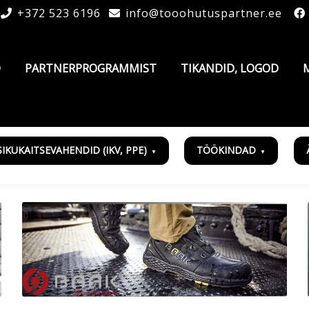
+372 523 6196
info@tooohutuspartner.ee
D
PARTNERPROGRAMMIST
TIKANDID, LOGOD
SIKUKAITSEVAHENDID (IKV, PPE)
TÖÖKINDAD