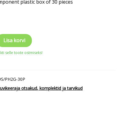
mponent plastic box of 30 pieces
Lisa korvi
le
ti selle toote ostmiseks!
9S/PH2G-30P
uvikeeraja otsakud, komplektid ja tarvikud