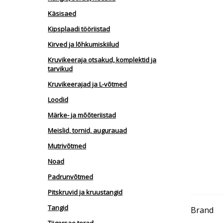
Käsisaed
Kipsplaadi tööriistad
Kirved ja lõhkumiskiilud
Kruvikeeraja otsakud, komplektid ja
tarvikud
Kruvikeerajad ja L-võtmed
Loodid
Märke- ja mõõteriistad
Meislid, tornid, augurauad
Mutrivõtmed
Noad
Padrunvõtmed
Pitskruvid ja kruustangid
Tangid
Brand