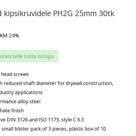
 kipsikruvidele PH2G 25mm 30tk
 KM 24%
nkti selle toote ostuga.
ps head screws
th reduced shaft diameter for drywall construction,
dustry applications
rmance alloy steel
hate finish
rive DIN 3126 and ISO 1173, style C 6.3
n small blister pack of 3 pieces, plastic box of 10