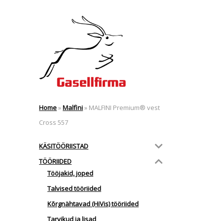
Home
»
Malfini
»
MALFINI Premium® vest
Cross 557
KÄSITÖÖRIISTAD
TÖÖRIIDED
Tööjakid, joped
Talvised tööriided
Kõrgnähtavad (HiVis) tööriided
Tarvikud ja lisad