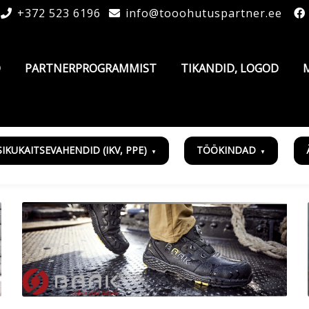
+372 523 6196
info@tooohutuspartner.ee
D
PARTNERPROGRAMMIST
TIKANDID, LOGOD
SIKUKAITSEVAHENDID (IKV, PPE)
TÖÖKINDAD