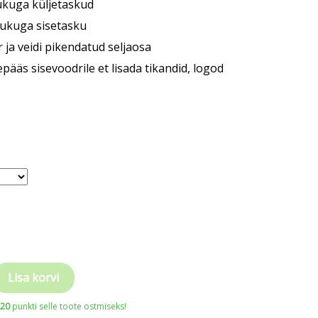
ukuga küljetaskud
ukuga sisetasku
 ja veidi pikendatud seljaosa
pääs sisevoodrile et lisada tikandid, logod
Lisa korvi
320
punkti selle toote ostmiseks!