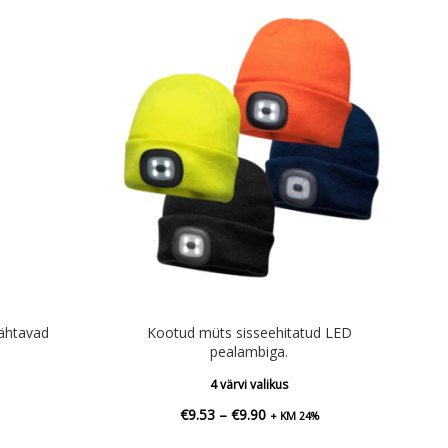
htavad
Kootud müts sisseehitatud LED
pealambiga.
4 värvi valikus
Hinnavahemik:
€
9.53
–
€
9.90
+ KM 24%
€9.53