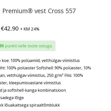
 Premium® vest Cross 557
Hinnavahemik:
€
42.90
+ KM 24%
€39.00
kuni
 86
punkti selle toote ostuga.
€42.90
e koe: 100% polüamiid, vetthülgav viimistlus
iht: 100% polüester Softshell: 90% polüester, 10%
an, vetthülgav viimistlus, 250 g/m² Fliis: 100%
ster, kleepumisvastane viimistlus
ud ja softshell-kanga kombinatsioon
osadega lõige
ikk lõuakaitsega spiraaltõmblukk