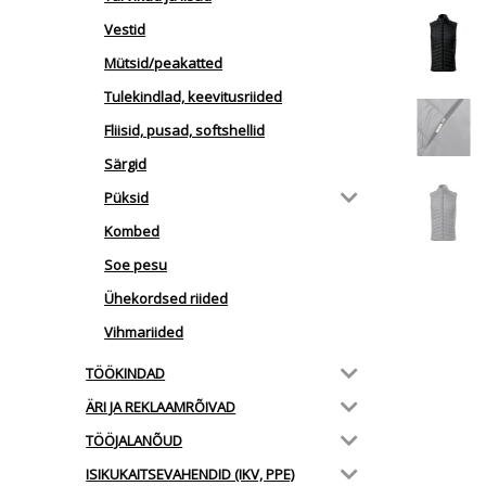
Vestid
Mütsid/peakatted
Tulekindlad, keevitusriided
Fliisid, pusad, softshellid
Särgid
Püksid
Kombed
Soe pesu
Ühekordsed riided
Vihmariided
TÖÖKINDAD
ÄRI JA REKLAAMRÕIVAD
TÖÖJALANÕUD
ISIKUKAITSEVAHENDID (IKV, PPE)