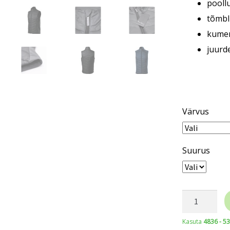
pooll
tõmbl
kumer
juurde
Värvus
Suurus
MALFINI
Premium®
Kasuta
4836 - 5
vest