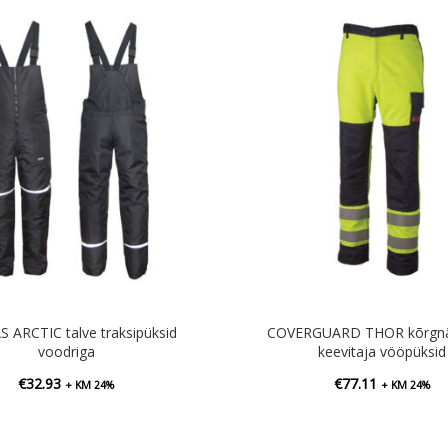
 ARCTIC talve traksipüksid
COVERGUARD THOR kõrgnä
voodriga
keevitaja vööpüksid
€
32.93
€
77.11
+ KM 24%
+ KM 24%