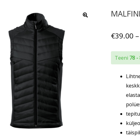
MALFINI
€
39.00
–
Teeni
78 -
Lihtn
keskk
elasta
polüe
tepit
külje
täisp