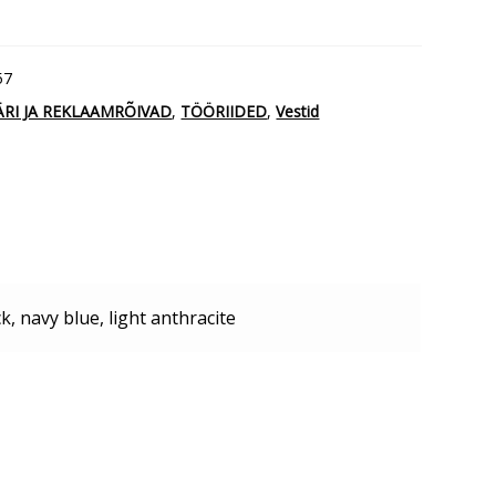
57
ÄRI JA REKLAAMRÕIVAD
,
TÖÖRIIDED
,
Vestid
k, navy blue, light anthracite