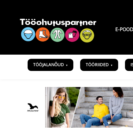
E-POO
TÖÖJALANÕUD
TÖÖRIIDED
I