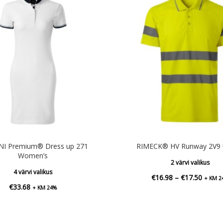
NI Premium® Dress up 271
RIMECK® HV Runway 2V9 
Women’s
2 värvi valikus
4 värvi valikus
Hinna
€
16.98
–
€
17.50
+ KM 2
€
33.68
+ KM 24%
€16.9
kuni
€17.5