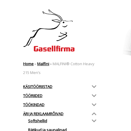
Home
»
Malfini
»
MALFINI® Cotton Heavy
215 Men’s
KÄSITÖÖRIISTAD
TÖÖRIIDED
TÖÖKINDAD
ÄRI JA REKLAAMRÕIVAD
Softshellid
Rätikud ja saunalinad