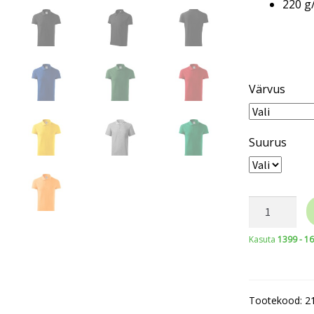
220 g
Värvus
Suurus
MALFINI®
Cotton
Kasuta
1399 - 1
Heavy
215
Men’s
Tootekood:
2
kogus