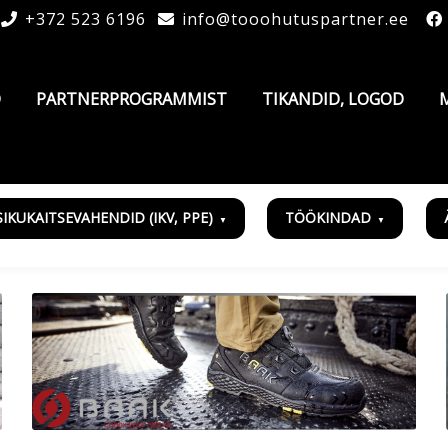
+372 523 6196
info@tooohutuspartner.ee
D
PARTNERPROGRAMMIST
TIKANDID, LOGOD
SIKUKAITSEVAHENDID (IKV, PPE)
TÖÖKINDAD