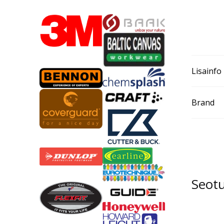
Lisainfo
Brand
Seot