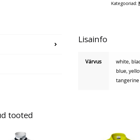
Kategooriad:
Lisainfo
Värvus
white, bla
blue, yell
tangerine
ud tooted