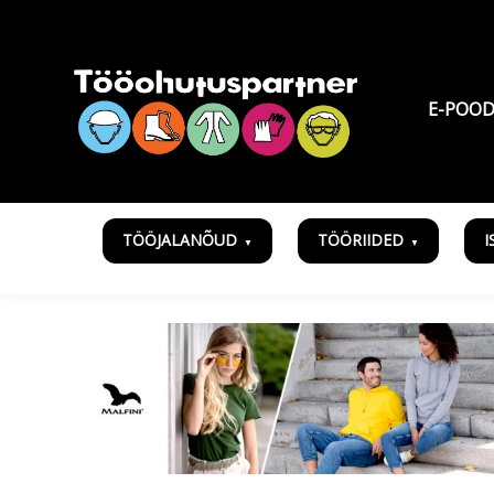
E-POO
TÖÖJALANÕUD
TÖÖRIIDED
I