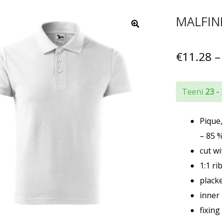
MALFINI
€
11.28
–
Teeni
23 -
Pique
– 85 %
cut wi
1:1 ri
placke
inner 
fixin