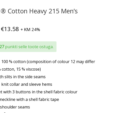
® Cotton Heavy 215 Men’s
Hinnavahemik:
€
13.58
+ KM 24%
€11.28
kuni
 27
punkti selle toote ostuga.
€13.58
, 100 % cotton (composition of colour 12 may differ
 cotton, 15 % viscose)
th slits in the side seams
b knit collar and sleeve hems
t with 3 buttons in the shell fabric colour
neckline with a shell fabric tape
g shoulder seams