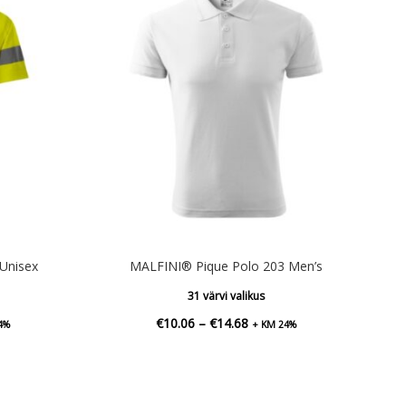
Unisex
MALFINI® Pique Polo 203 Men’s
31 värvi valikus
vahemik:
Hinnavahemik:
€
10.06
–
€
14.68
4%
+ KM 24%
8
€10.06
kuni
0
€14.68