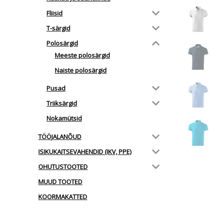
Fliisid
T-särgid
Polosärgid
Meeste polosärgid
Naiste polosärgid
Pusad
Triiksärgid
Nokamütsid
TÖÖJALANÕUD
ISIKUKAITSEVAHENDID (IKV, PPE)
OHUTUSTOOTED
MUUD TOOTED
KOORMAKATTED