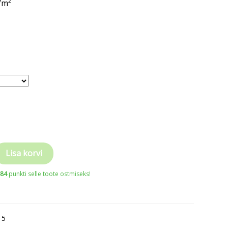
/m²
Lisa korvi
684
punkti selle toote ostmiseks!
15