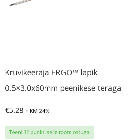
Kruvikeeraja ERGO™ lapik
0.5×3.0x60mm peenikese teraga
€
5.28
+ KM 24%
Teeni
11
punkti selle toote ostuga.