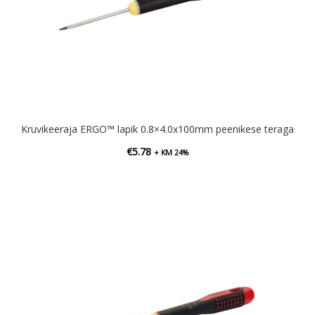
Kruvikeeraja ERGO™ lapik 0.8×4.0x100mm peenikese teraga
€
5.78
+ KM 24%