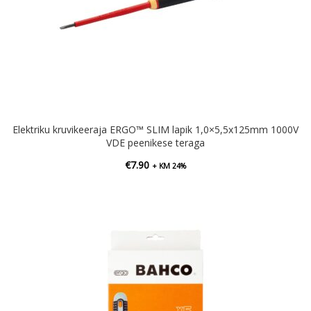
Elektriku kruvikeeraja ERGO™ SLIM lapik 1,0×5,5x125mm 1000V
VDE peenikese teraga
€
7.90
+ KM 24%