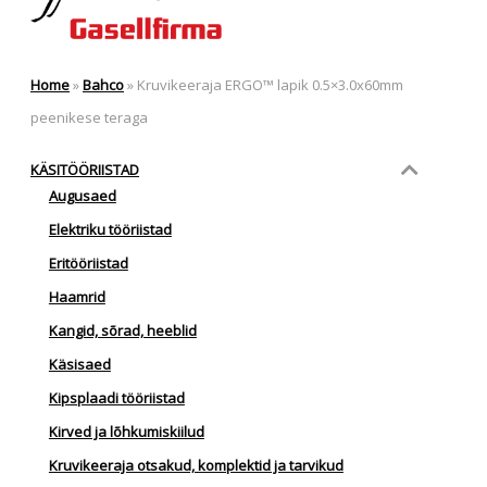
Home
»
Bahco
»
Kruvikeeraja ERGO™ lapik 0.5×3.0x60mm
peenikese teraga
KÄSITÖÖRIISTAD
Augusaed
Elektriku tööriistad
Eritööriistad
Haamrid
Kangid, sõrad, heeblid
Käsisaed
Kipsplaadi tööriistad
Kirved ja lõhkumiskiilud
Kruvikeeraja otsakud, komplektid ja tarvikud