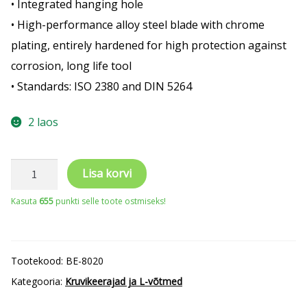
• Integrated hanging hole
• High-performance alloy steel blade with chrome
plating, entirely hardened for high protection against
corrosion, long life tool
• Standards: ISO 2380 and DIN 5264
2 laos
Kruvikeeraja
Lisa korvi
ERGO™
Kasuta
655
punkti selle toote ostmiseks!
lapik
0.5x3.0x60mm
peenikese
Tootekood:
BE-8020
teraga
Kategooria:
Kruvikeerajad ja L-võtmed
kogus