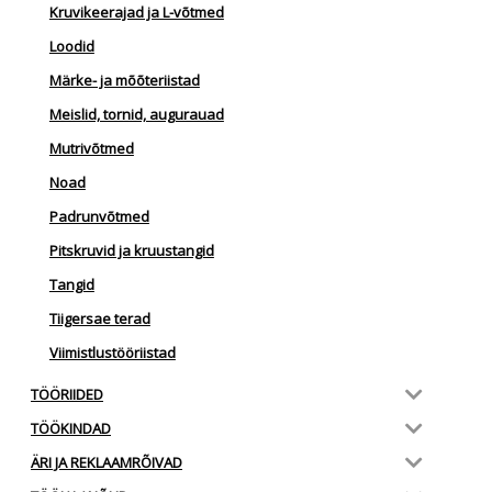
Kruvikeerajad ja L-võtmed
Loodid
Märke- ja mõõteriistad
Meislid, tornid, augurauad
Mutrivõtmed
Noad
Padrunvõtmed
Pitskruvid ja kruustangid
Tangid
Tiigersae terad
Viimistlustööriistad
TÖÖRIIDED
TÖÖKINDAD
ÄRI JA REKLAAMRÕIVAD