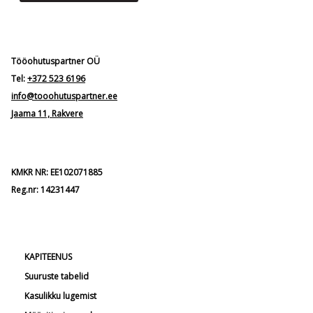
Tööohutuspartner OÜ
Tel:
+372 523 6196
info@tooohutuspartner.ee
Jaama 11, Rakvere
KMKR NR: EE102071885
Reg.nr: 14231447
KAPITEENUS
Suuruste tabelid
Kasulikku lugemist