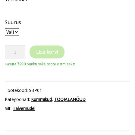
Suurus
KALURIPÜKSID
Lisa korvi
PREMIUM
Kasuta
7930
punkti selle toote ostmiseks!
(kuni
-50C°)
kogus
Tootekood:
SBP01
Kategooriad:
Kummikud
,
TÖÖJALANÕUD
Silt:
Talvemudel