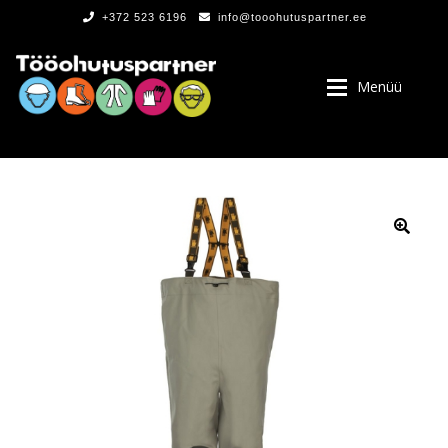
+372 523 6196
info@tooohutuspartner.ee
Menüü
PROGRAMMIST
, LOGOD