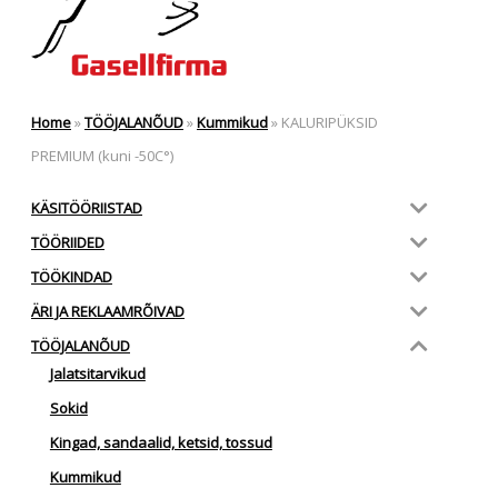
Home
»
TÖÖJALANÕUD
»
Kummikud
»
KALURIPÜKSID
PREMIUM (kuni -50C°)
KÄSITÖÖRIISTAD
TÖÖRIIDED
TÖÖKINDAD
ÄRI JA REKLAAMRÕIVAD
TÖÖJALANÕUD
Jalatsitarvikud
Sokid
Kingad, sandaalid, ketsid, tossud
Kummikud