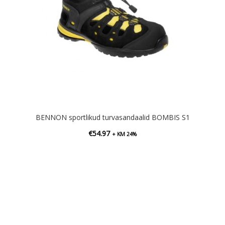
BENNON sportlikud turvasandaalid BOMBIS S1
€
54.97
+ KM 24%