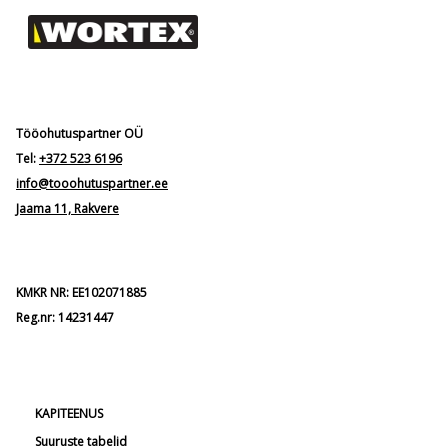
Tööohutuspartner OÜ
Tel:
+372 523 6196
info@tooohutuspartner.ee
Jaama 11, Rakvere
KMKR NR: EE102071885
Reg.nr: 14231447
KAPITEENUS
Suuruste tabelid