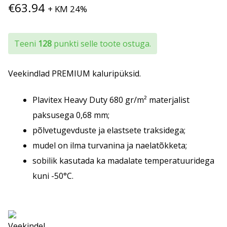
€
63.94
+ KM 24%
Teeni
128
punkti selle toote ostuga.
Veekindlad PREMIUM kaluripüksid.
Plavitex Heavy Duty 680 gr/m² materjalist
paksusega 0,68 mm;
põlvetugevduste ja elastsete traksidega;
mudel on ilma turvanina ja naelatõkketa;
sobilik kasutada ka madalate temperatuuridega
kuni -50°C.
Veekindel