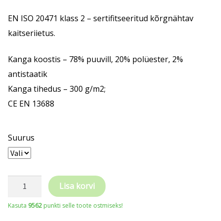
EN ISO 20471 klass 2 – sertifitseeritud kõrgnähtav
kaitseriietus.
Kanga koostis – 78% puuvill, 20% polüester, 2%
antistaatik
Kanga tihedus – 300 g/m2;
CE EN 13688
Suurus
COVERGUARD
Lisa korvi
THOR
Kasuta
9562
punkti selle toote ostmiseks!
kõrgnähtavad