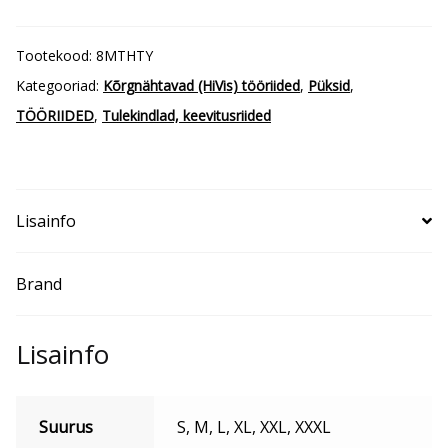
keevitaja
vööpüksid
Tootekood:
8MTHTY
kogus
Kategooriad:
Kõrgnähtavad (HiVis) tööriided
,
Püksid
,
TÖÖRIIDED
,
Tulekindlad, keevitusriided
Lisainfo
Brand
Lisainfo
Suurus
S, M, L, XL, XXL, XXXL