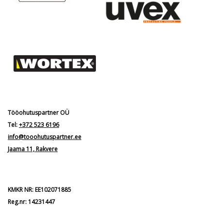
Tööohutuspartner OÜ
Tel:
+372 523 6196
info@tooohutuspartner.ee
Jaama 11, Rakvere
KMKR NR: EE102071885
Reg.nr: 14231447