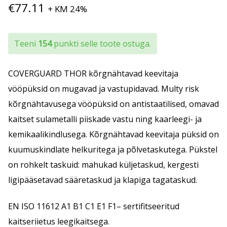
€
77.11
+ KM 24%
Teeni
154
punkti selle toote ostuga.
COVERGUARD THOR kõrgnähtavad keevitaja
vööpüksid on mugavad ja vastupidavad. Multy risk
kõrgnähtavusega vööpüksid on antistaatilised, omavad
kaitset sulametalli piiskade vastu ning kaarleegi- ja
kemikaalikindlusega. Kõrgnähtavad keevitaja püksid on
kuumuskindlate helkuritega ja põlvetaskutega. Pükstel
on rohkelt taskuid: mahukad küljetaskud, kergesti
ligipääsetavad sääretaskud ja klapiga tagataskud.
EN ISO 11612 A1 B1 C1 E1 F1– sertifitseeritud
kaitseriietus leegikaitsega.