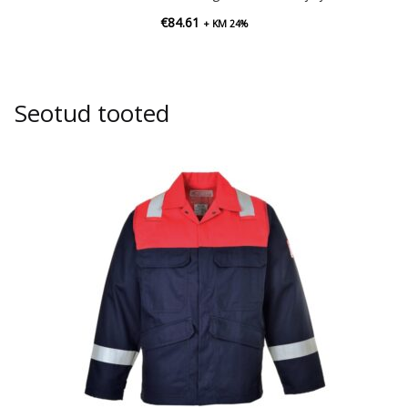
€
84.61
+ KM 24%
Seotud tooted