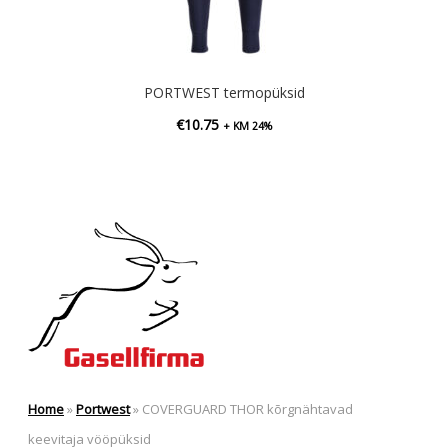
PORTWEST termopüksid
€
10.75
+ KM 24%
Home
»
Portwest
»
COVERGUARD THOR kõrgnähtavad
keevitaja vööpüksid