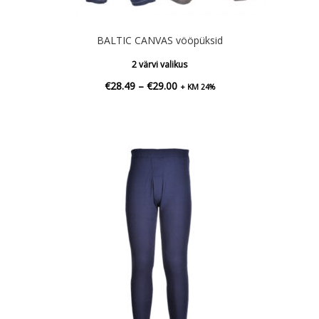
BALTIC CANVAS vööpüksid
2 värvi valikus
Hinnavahemik:
€
28.49
–
€
29.00
+ KM 24%
€28.49
kuni
€29.00