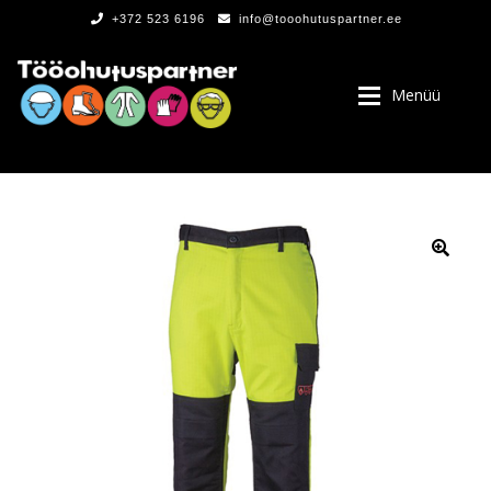
+372 523 6196
info@tooohutuspartner.ee
Menüü
PROGRAMMIST
, LOGOD