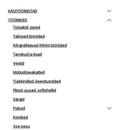
KÄSITÖÖRIISTAD
TÖÖRIIDED
Tööjakid, joped
Talvised tööriided
Kõrgnähtavad (HiVis) tööriided
Tarvikud ja lisad
Vestid
Mütsid/peakatted
Tulekindlad, keevitusriided
Fliisid, pusad, softshellid
Särgid
Püksid
Kombed
Soe pesu