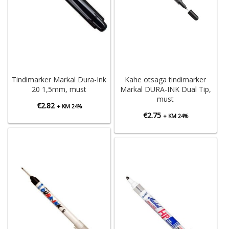
Tindimarker Markal Dura-Ink
Kahe otsaga tindimarker
20 1,5mm, must
Markal DURA-INK Dual Tip,
must
€
2.82
+ KM 24%
€
2.75
+ KM 24%