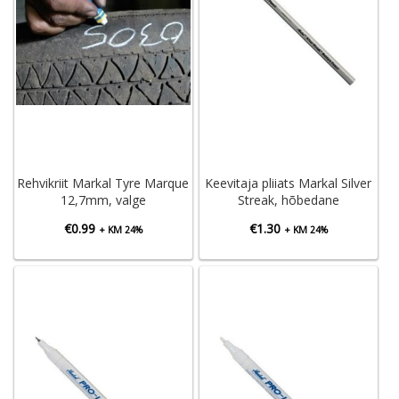
Rehvikriit Markal Tyre Marque
Keevitaja pliiats Markal Silver
12,7mm, valge
Streak, hõbedane
€
0.99
€
1.30
+ KM 24%
+ KM 24%