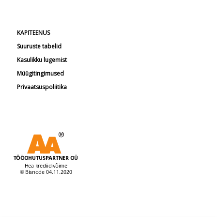
KAPITEENUS
Suuruste tabelid
Kasulikku lugemist
Müügitingimused
Privaatsuspoliitika