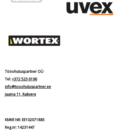
Tööohutuspartner OÜ
Tel:
+372 523 6196
info@tooohutuspartner.ee
Jaama 11, Rakvere
KMKR NR: EE102071885
Reg.nr: 14231447