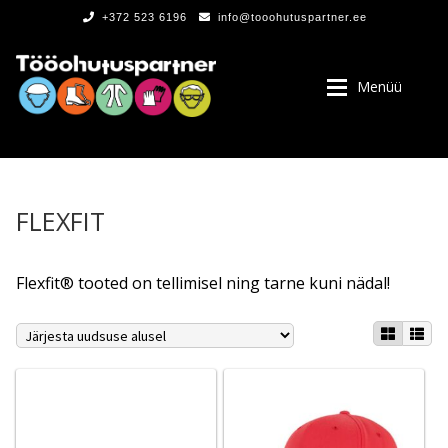
+372 523 6196
info@tooohutuspartner.ee
Menüü
FLEXFIT
PROGRAMMIST
Flexfit® tooted on tellimisel ning tarne kuni nädal!
, LOGOD