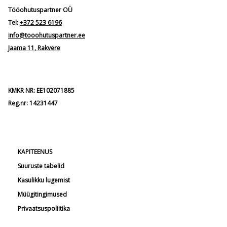
Tööohutuspartner OÜ
Tel:
+372 523 6196
info@tooohutuspartner.ee
Jaama 11, Rakvere
KMKR NR: EE102071885
Reg.nr: 14231447
KAPITEENUS
Suuruste tabelid
Kasulikku lugemist
Müügitingimused
Privaatsuspoliitika