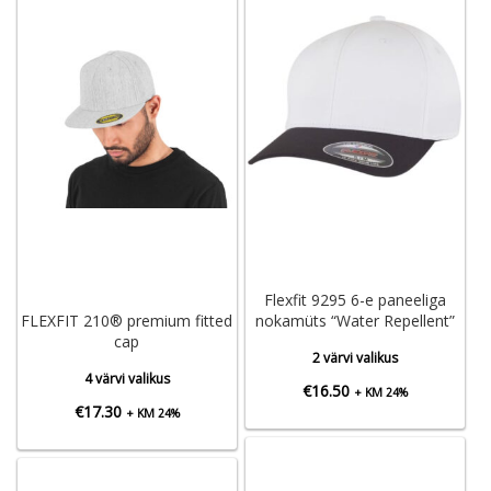
Flexfit 9295 6-e paneeliga
FLEXFIT 210® premium fitted
nokamüts “Water Repellent”
cap
2 värvi valikus
4 värvi valikus
€
16.50
+ KM 24%
€
17.30
+ KM 24%