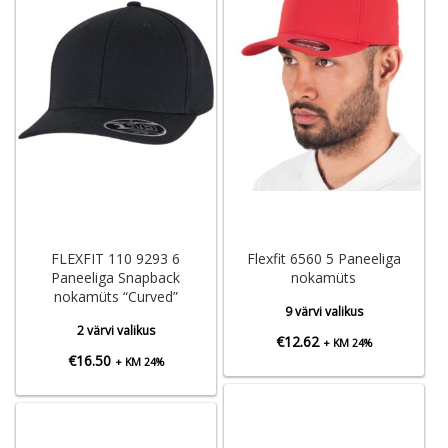
FLEXFIT 110 9293 6
Flexfit 6560 5 Paneeliga
Paneeliga Snapback
nokamüts
nokamüts “Curved”
9 värvi valikus
2 värvi valikus
€
12.62
+ KM 24%
€
16.50
+ KM 24%