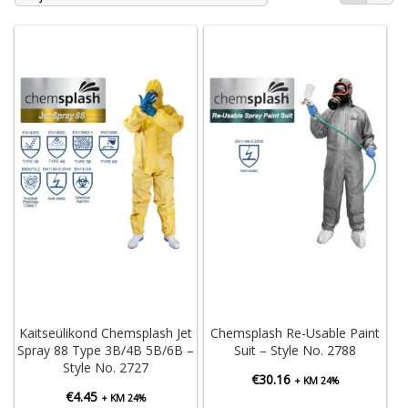
Kaitseülikond Chemsplash Jet
Chemsplash Re-Usable Paint
Spray 88 Type 3B/4B 5B/6B –
Suit – Style No. 2788
Style No. 2727
€
30.16
+ KM 24%
€
4.45
+ KM 24%