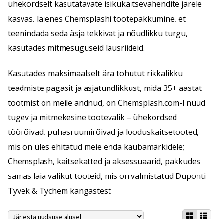
ühekordselt kasutatavate isikukaitsevahendite järele
kasvas, laienes Chemsplashi tootepakkumine, et
teenindada seda äsja tekkivat ja nõudlikku turgu,
kasutades mitmesuguseid lausriideid.
Kasutades maksimaalselt ära tohutut rikkalikku
teadmiste pagasit ja asjatundlikkust, mida 35+ aastat
tootmist on meile andnud, on Chemsplash.com-l nüüd
tugev ja mitmekesine tootevalik – ühekordsed
töörõivad, puhasruumirõivad ja looduskaitsetooted,
mis on üles ehitatud meie enda kaubamärkidele;
Chemsplash, kaitsekatted ja aksessuaarid, pakkudes
samas laia valikut tooteid, mis on valmistatud Duponti
Tyvek & Tychem kangastest