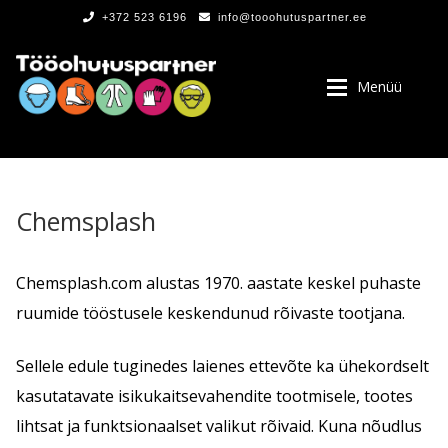
+372 523 6196
info@tooohutuspartner.ee
Menüü
Chemsplash
PROGRAMMIST
Chemsplash.com alustas 1970. aastate keskel puhaste
ruumide tööstusele keskendunud rõivaste tootjana.
, LOGOD
Sellele edule tuginedes laienes ettevõte ka ühekordselt
kasutatavate isikukaitsevahendite tootmisele, tootes
lihtsat ja funktsionaalset valikut rõivaid. Kuna nõudlus