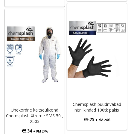
Chemsplash puudrivabad
Ühekordne kaitseülikond
nitriilkindad 100tk pakis
Chemsplash Xtreme SMS 50 ,
€
9.75
+ KM 24%
2503
€
5.34
+ KM 24%