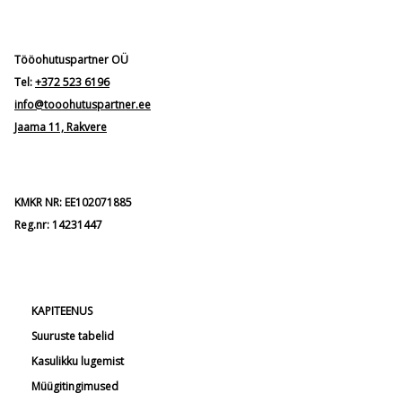
Tööohutuspartner OÜ
Tel:
+372 523 6196
info@tooohutuspartner.ee
Jaama 11, Rakvere
KMKR NR: EE102071885
Reg.nr: 14231447
KAPITEENUS
Suuruste tabelid
Kasulikku lugemist
Müügitingimused