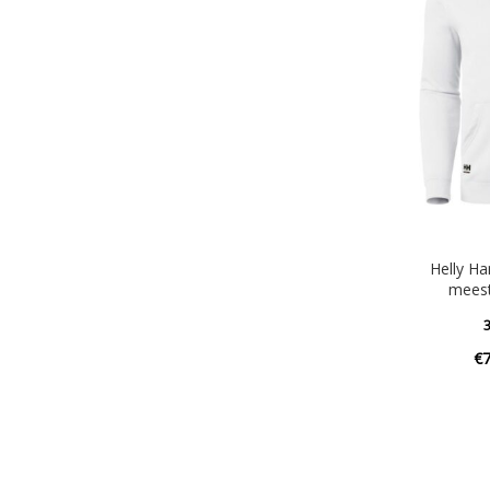
Helly Ha
meest
3
€