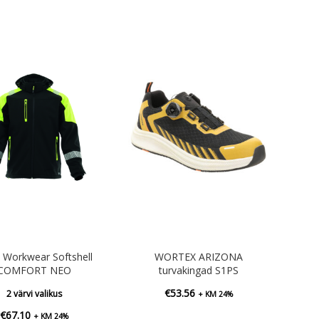
 Workwear Softshell
WORTEX ARIZONA
COMFORT NEO
turvakingad S1PS
€
53.56
2 värvi valikus
+ KM 24%
€
67.10
+ KM 24%