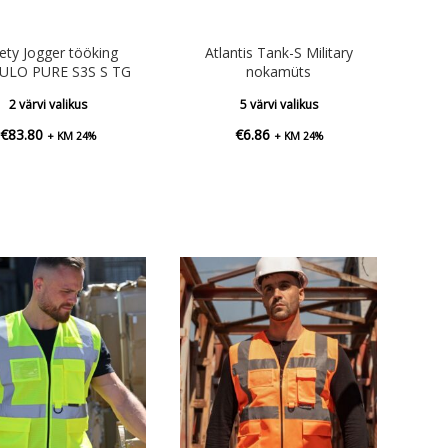
ety Jogger tööking
Atlantis Tank-S Military
LO PURE S3S S TG
nokamüts
2 värvi valikus
5 värvi valikus
€
83.80
€
6.86
+ KM 24%
+ KM 24%