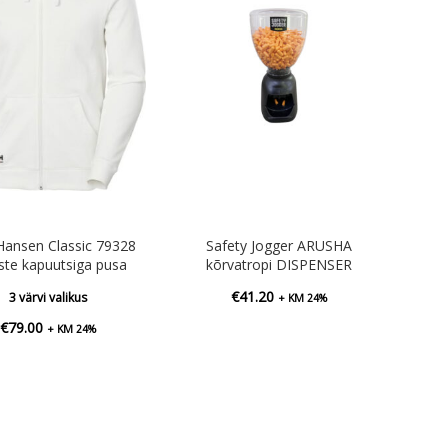
 Hansen Classic 79328
Safety Jogger ARUSHA
te kapuutsiga pusa
kõrvatropi DISPENSER
€
41.20
3 värvi valikus
+ KM 24%
€
79.00
+ KM 24%