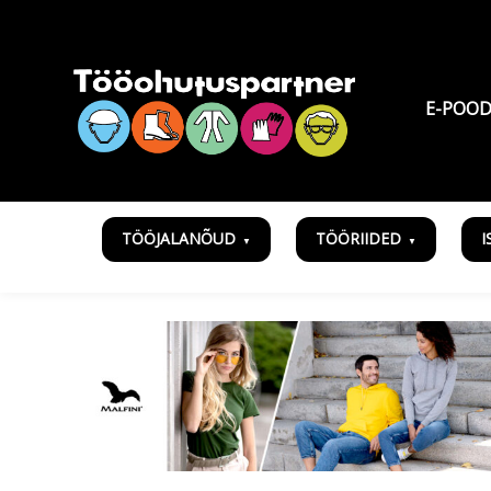
E-POO
TÖÖJALANÕUD
TÖÖRIIDED
I