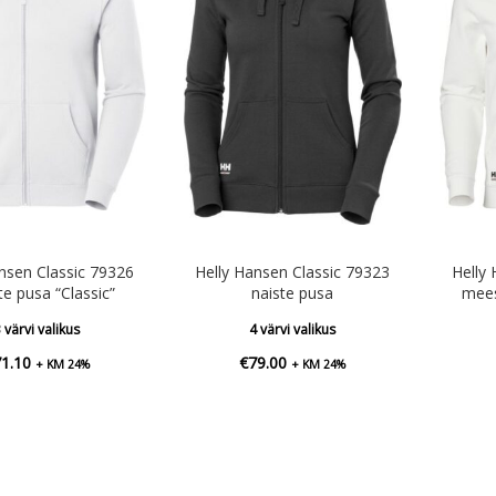
nsen Classic 79326
Helly Hansen Classic 79323
Helly
e pusa “Classic”
naiste pusa
mees
 värvi valikus
4 värvi valikus
71.10
€
79.00
+ KM 24%
+ KM 24%