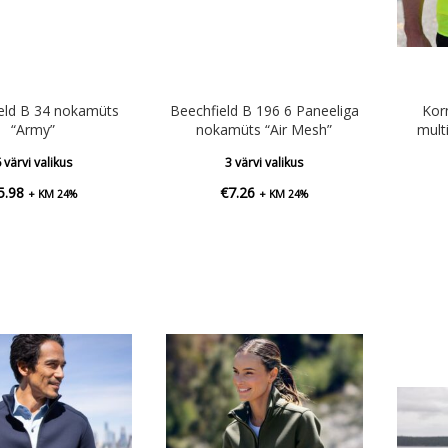
eld B 34 nokamüts
Beechfield B 196 6 Paneeliga
Kor
“Army”
nokamüts “Air Mesh”
mult
 värvi valikus
3 värvi valikus
5.98
€
7.26
+ KM 24%
+ KM 24%