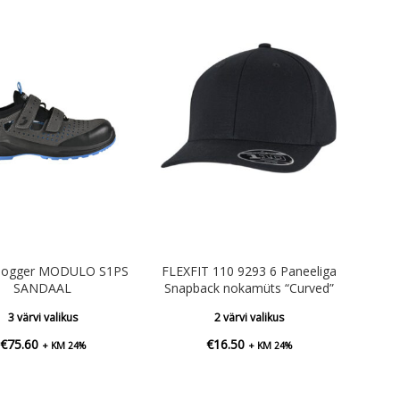
 Jogger MODULO S1PS
FLEXFIT 110 9293 6 Paneeliga
SANDAAL
Snapback nokamüts “Curved”
3 värvi valikus
2 värvi valikus
€
75.60
€
16.50
+ KM 24%
+ KM 24%