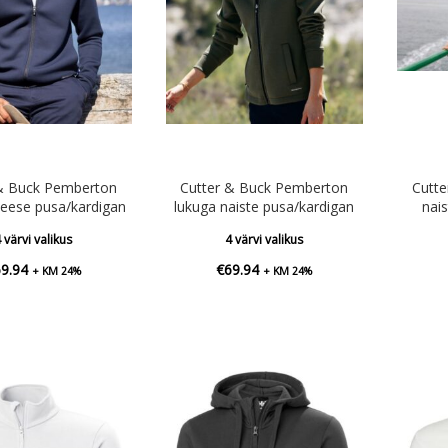
 & Buck Pemberton
Cutter & Buck Pemberton
Cutt
eese pusa/kardigan
lukuga naiste pusa/kardigan
nai
 värvi valikus
4 värvi valikus
69.94
€
69.94
+ KM 24%
+ KM 24%