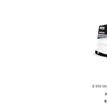
B 900 Mor
2
€