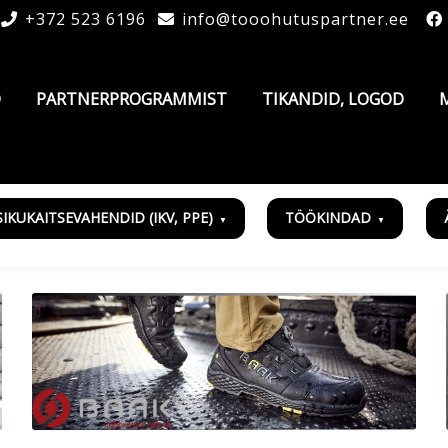
+372 523 6196
info@tooohutuspartner.ee
D
PARTNERPROGRAMMIST
TIKANDID, LOGOD
SIKUKAITSEVAHENDID (IKV, PPE)
TÖÖKINDAD