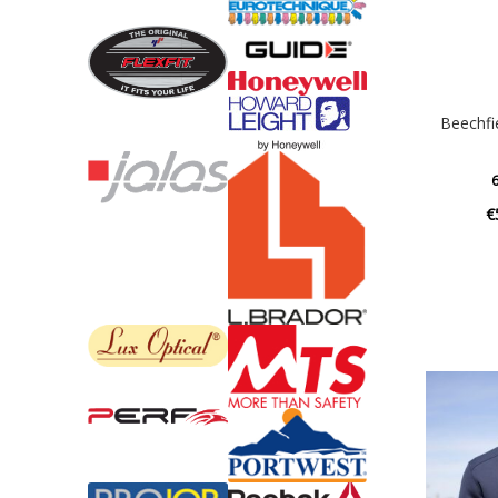
Beechfi
6
€