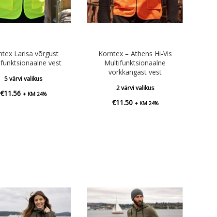
ntex Larisa võrgust
Korntex – Athens Hi-Vis
ifunktsionaalne vest
Multifunktsionaalne
võrkkangast vest
5 värvi valikus
2 värvi valikus
€
11.56
+ KM 24%
€
11.50
+ KM 24%