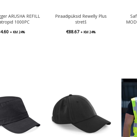
ogger ARUSHA REFILL
Piraadipüksid Rewelly Plus
Saf
atropid 1000PC
stretš
MODU
34.60
€
88.67
+ KM 24%
+ KM 24%