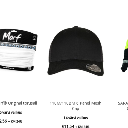
f® Original torusall
110M/110BM 6 Panel Mesh
SARA
Cap
6 värvi valikus
14 värvi valikus
2.56
+ KM 24%
€
11.54
+ KM 24%