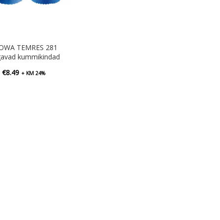
OWA TEMRES 281
gavad kummikindad
€
8.49
+ KM 24%