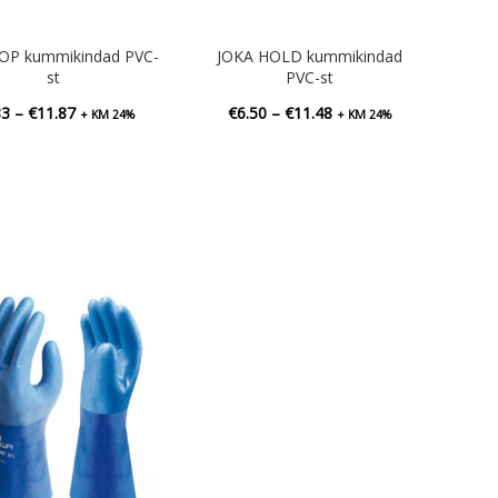
OP kummikindad PVC-
JOKA HOLD kummikindad
st
PVC-st
Hinnavahemik:
Hinnavahemik:
83
–
€
11.87
€
6.50
–
€
11.48
+ KM 24%
+ KM 24%
€6.83
€6.50
kuni
kuni
€11.87
€11.48