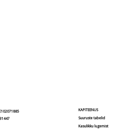
KAPITEENUS
EE102071885
Suuruste tabelid
231447
Kasulikku lugemist