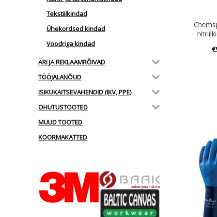
Tekstiilkindad
Chemsp
Ühekordsed kindad
nitrii
Voodriga kindad
€
ÄRI JA REKLAAMRÕIVAD
TÖÖJALANÕUD
ISIKUKAITSEVAHENDID (IKV, PPE)
OHUTUSTOOTED
MUUD TOOTED
KOORMAKATTED