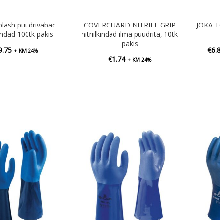
lash puudrivabad
COVERGUARD NITRILE GRIP
JOKA T
lkindad 100tk pakis
nitriilkindad ilma puudrita, 10tk
pakis
9.75
€
6.
+ KM 24%
€
1.74
+ KM 24%