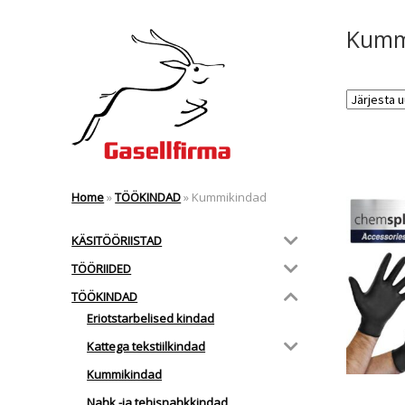
Kumm
Home
»
TÖÖKINDAD
»
Kummikindad
KÄSITÖÖRIISTAD
TÖÖRIIDED
TÖÖKINDAD
Eriotstarbelised kindad
Kattega tekstiilkindad
Kummikindad
Nahk -ja tehisnahkkindad