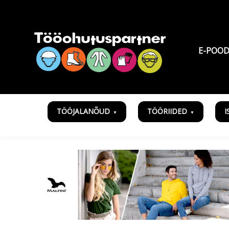
E-POO
TÖÖJALANÕUD
TÖÖRIIDED
I