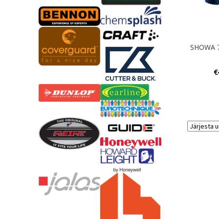
SHOWA 7
€