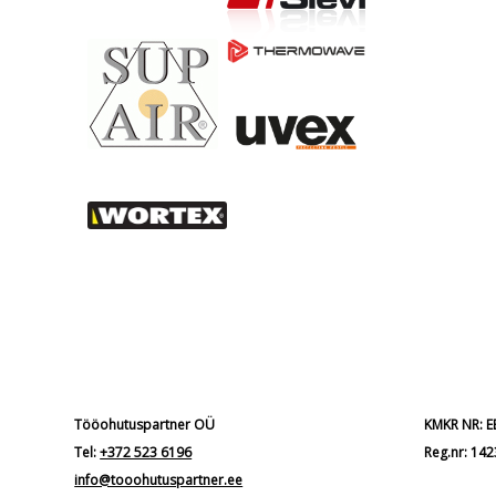
Tööohutuspartner OÜ
KMKR NR: 
Tel:
+372 523 6196
Reg.nr: 14
info@tooohutuspartner.ee