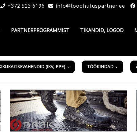
+372 523 6196
info@tooohutuspartner.ee
D
PARTNERPROGRAMMIST
TIKANDID, LOGOD
SIKUKAITSEVAHENDID (IKV, PPE)
TÖÖKINDAD