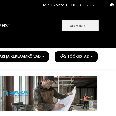
l Minu konto l
€
0.00
0 artiklit
MEIST
ÄRI JA REKLAAMRÕIVAD
KÄSITÖÖRIISTAD