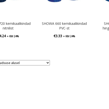
20 kemikaalikindad
SHOWA 660 kemikaalikindad
SH
nitriilist
PVC-st
hin
4.24
€
3.33
+ KM 24%
+ KM 24%