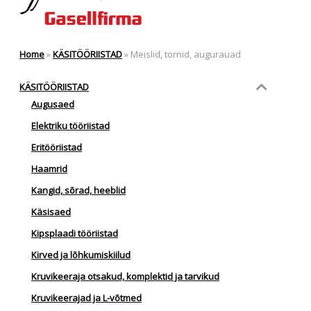
Home
»
KÄSITÖÖRIISTAD
»
Meislid, tornid, augurauad
KÄSITÖÖRIISTAD
Augusaed
Elektriku tööriistad
Eritööriistad
Haamrid
Kangid, sõrad, heeblid
Käsisaed
Kipsplaadi tööriistad
Kirved ja lõhkumiskiilud
Kruvikeeraja otsakud, komplektid ja tarvikud
Kruvikeerajad ja L-võtmed