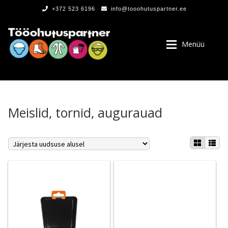
+372 523 6196
info@tooohutuspartner.ee
Menüü
Meislid, tornid, augurauad
PROGRAMMIST
, LOGOD