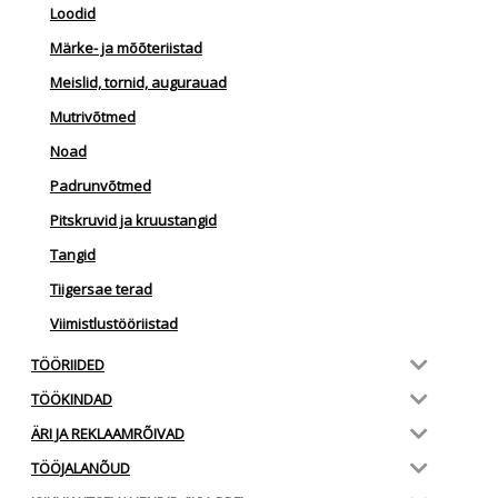
Loodid
Märke- ja mõõteriistad
Meislid, tornid, augurauad
Mutrivõtmed
Noad
Padrunvõtmed
Pitskruvid ja kruustangid
Tangid
Tiigersae terad
Viimistlustööriistad
TÖÖRIIDED
TÖÖKINDAD
ÄRI JA REKLAAMRÕIVAD
TÖÖJALANÕUD