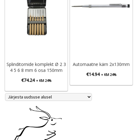
Splinditornide komplekt Ø 2 3
Automaatne kärn 2x130mm
4 5 6 8 mm 6 osa 150mm
€
14.94
+ KM 24%
€
74.24
+ KM 24%