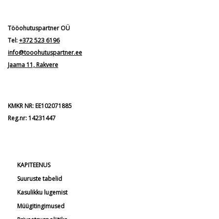
Tööohutuspartner OÜ
Tel:
+372 523 6196
info@tooohutuspartner.ee
Jaama 11, Rakvere
KMKR NR: EE102071885
Reg.nr: 14231447
KAPITEENUS
Suuruste tabelid
Kasulikku lugemist
Müügitingimused