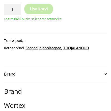
WORTEX
Lisa korvi
VENOM
Kasuta
6650
punkti selle toote ostmiseks!
High
turvasaapad
S3S,
Tootekood:
-
SRC
Kategooriad:
Saapad ja poolsaapad
,
TÖÖJALANÕUD
kogus
Brand
Brand
Wortex