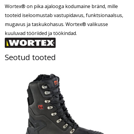
Wortex® on pika ajalooga kodumaine bränd, mille
tooteid iseloomustab vastupidavus, funktsionaalsus,
mugavus ja taskukohasus. Wortex® valikusse
kuuluvad tööriided ja töökindad.
Seotud tooted