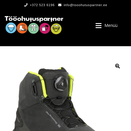
+372 523 6196
info@tooohutuspartner.ee
Menüü
PROGRAMMIST
, LOGOD