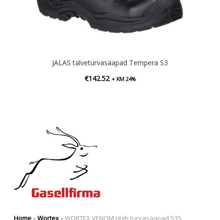
JALAS talveturvasaapad Tempera S3
€
142.52
+ KM 24%
Home
»
Wortex
»
WORTEX VENOM High turvasaapad S3S,