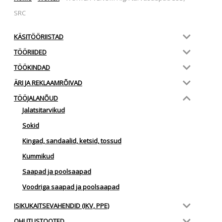
SRC
KÄSITÖÖRIISTAD
TÖÖRIIDED
TÖÖKINDAD
ÄRI JA REKLAAMRÕIVAD
TÖÖJALANÕUD
Jalatsitarvikud
Sokid
Kingad, sandaalid, ketsid, tossud
Kummikud
Saapad ja poolsaapad
Voodriga saapad ja poolsaapad
ISIKUKAITSEVAHENDID (IKV, PPE)
OHUTUSTOOTED