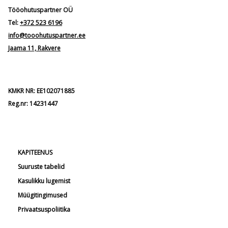
Tööohutuspartner OÜ
Tel:
+372 523 6196
info@tooohutuspartner.ee
Jaama 11, Rakvere
KMKR NR: EE102071885
Reg.nr: 14231447
KAPITEENUS
Suuruste tabelid
Kasulikku lugemist
Müügitingimused
Privaatsuspoliitika