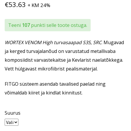
€
53.63
+ KM 24%
Teeni
107
punkti selle toote ostuga.
WORTEX VENOM High turvasaapad S3S, SRC
. Mugavad
ja kerged turvajalanõud on varustatud metallivaba
komposiidist varvastekaitse ja Kevlarist naelatõkkega.
Vett hülgavast mikrofiibrist pealismaterjal.
FITGO süsteem asendab tavalised paelad ning
võimaldab kiiret ja kindlat kinnitust.
Suurus