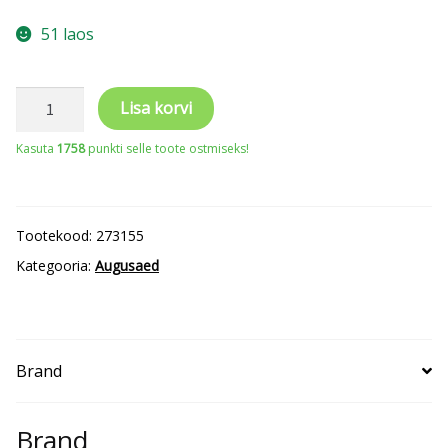
51 laos
Teemant
Lisa korvi
puur
Kasuta
1758
punkti selle toote ostmiseks!
6mm,
M14
kinnitusega
Tootekood:
273155
kogus
Kategooria:
Augusaed
Brand
Brand