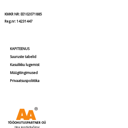
KMKR NR: EE102071885
Reg.nr: 14231447
KAPITEENUS
Suuruste tabelid
Kasulikku lugemist
Müügitingimused
Privaatsuspoliitika