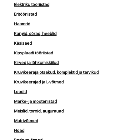
Elektriku tööriistad
Eritööriistad
Haamrid
Kangid, sõrad, heeblid
Käsisaed
Kipsplaadi tööriistad
Kirved ja lõhkumiskiilud
Kruvikeeraja otsakud, komplektid ja tarvikud
Kruvikeerajad ja L-võtmed
Loodid
Märke- ja mõõteriistad
Meislid, tornid, augurauad
Mutrivõtmed
Noad
Padrunvõtmed