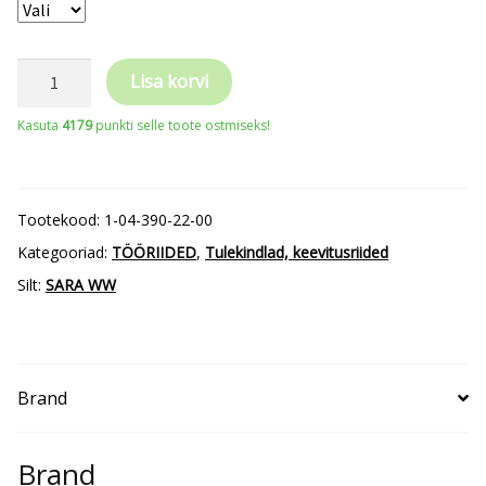
Keevitaja
Lisa korvi
jakk
Kasuta
4179
punkti selle toote ostmiseks!
SARA
WORKWEAR
Standard
Tootekood:
1-04-390-22-00
kogus
Kategooriad:
TÖÖRIIDED
,
Tulekindlad, keevitusriided
Silt:
SARA WW
Brand
Brand