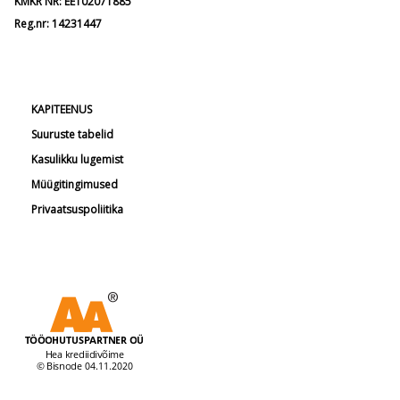
KMKR NR: EE102071885
Reg.nr: 14231447
KAPITEENUS
Suuruste tabelid
Kasulikku lugemist
Müügitingimused
Privaatsuspoliitika