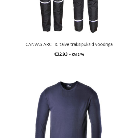
CANVAS ARCTIC talve traksipüksid voodriga
€
32.93
+ KM 24%