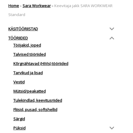
Home
»
Sara Workwear
»
Keevitaja jakk SARA WORKWEAR
Standard
KÄSITÖÖRIISTAD
TÖÖRIIDED
Tööjakid, joped
Talvised tööriided
Kõrgnähtavad (HiVis) tööriided
Tarvikud ja lisad
Vestid
Mütsid/peakatted
Tulekindlad, keevitusriided
Fliisid, pusad, softshellid
Särgid
Püksid