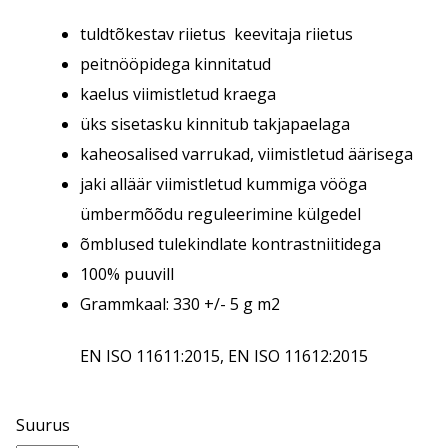
tuldtõkestav riietus keevitaja riietus
peitnööpidega kinnitatud
kaelus viimistletud kraega
üks sisetasku kinnitub takjapaelaga
kaheosalised varrukad, viimistletud äärisega
jaki alläär viimistletud kummiga vööga
ümbermõõdu reguleerimine külgedel
õmblused tulekindlate kontrastniitidega
100% puuvill
Grammkaal: 330 +/- 5 g m2
EN ISO 11611:2015, EN ISO 11612:2015
Suurus