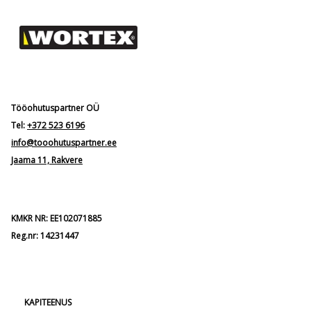
Tööohutuspartner OÜ
Tel:
+372 523 6196
info@tooohutuspartner.ee
Jaama 11, Rakvere
KMKR NR: EE102071885
Reg.nr: 14231447
KAPITEENUS