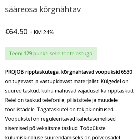
sääreosa kõrgnähtav
€
64.50
+ KM 24%
Teeni
129
punkti selle toote ostuga.
PROJOB
ripptaskutega, kõrgnähtavad vööpüksid
6530
on tugevast ja vastupidavast materjalist. Külgedel on
suured taskud, kuhu mahuvad vajadusel ka ripptaskud.
Reiel on taskud telefonile, pliiatsitele ja muudele
tööriistadele. Tagataskutel on takjakinnitused.
Vööpükstel on reguleeritavad kahetasemelised
sisemised põlvekaitsme taskud. Tööpükste
kulumiskindluse suurendamiseks on põlveosadel