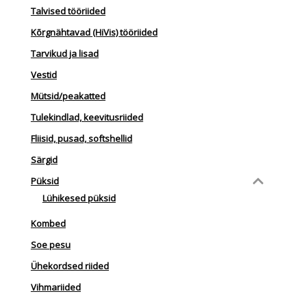
Talvised tööriided
Kõrgnähtavad (HiVis) tööriided
Tarvikud ja lisad
Vestid
Mütsid/peakatted
Tulekindlad, keevitusriided
Fliisid, pusad, softshellid
Särgid
Püksid
Lühikesed püksid
Kombed
Soe pesu
Ühekordsed riided
Vihmariided