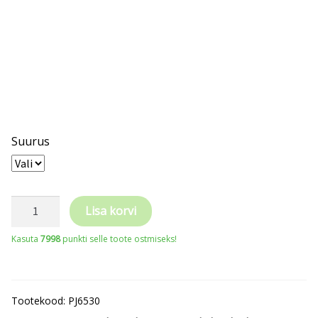
Suurus
PROJOB
Lisa korvi
ripptaskutega
Kasuta
7998
punkti selle toote ostmiseks!
vööpüksid
sääreosa
kõrgnähtav
Tootekood:
PJ6530
kogus