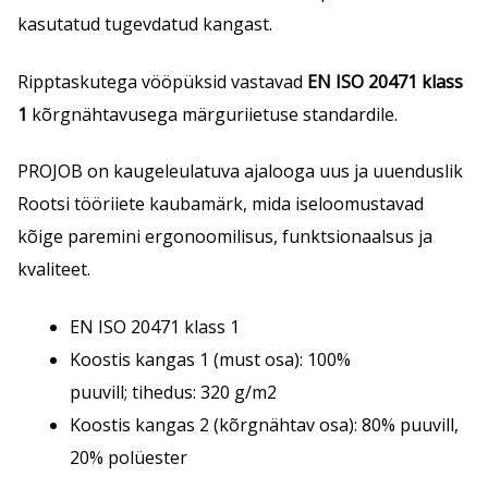
kasutatud tugevdatud kangast.
Ripptaskutega vööpüksid vastavad
EN ISO 20471 klass
1
kõrgnähtavusega märguriietuse standardile.
PROJOB on kaugeleulatuva ajalooga uus ja uuenduslik
Rootsi tööriiete kaubamärk, mida iseloomustavad
kõige paremini ergonoomilisus, funktsionaalsus ja
kvaliteet.
EN ISO 20471 klass 1
Koostis kangas 1 (must osa): 100%
puuvill; tihedus: 320 g/m2
Koostis kangas 2 (kõrgnähtav osa): 80% puuvill,
20% polüester