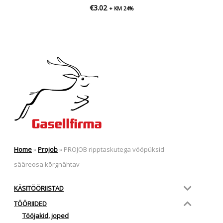
€
3.02
+ KM 24%
Home
»
Projob
»
PROJOB ripptaskutega vööpüksid
sääreosa kõrgnähtav
KÄSITÖÖRIISTAD
TÖÖRIIDED
Tööjakid, joped