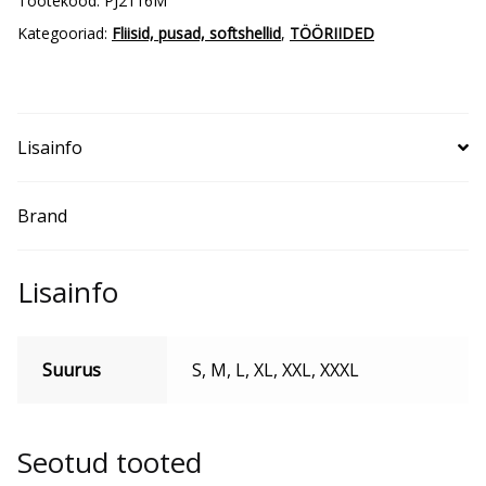
Tootekood:
PJ2116M
Kategooriad:
Fliisid, pusad, softshellid
,
TÖÖRIIDED
Lisainfo
Brand
Lisainfo
Suurus
S, M, L, XL, XXL, XXXL
Seotud tooted