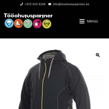
+372 523 6196
info@tooohutuspartner.ee
Menüü
PROGRAMMIST
, LOGOD