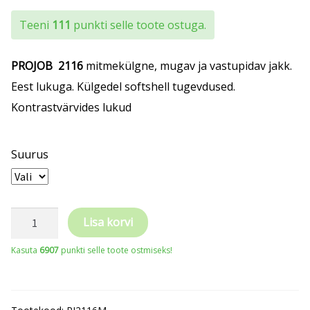
Teeni
111
punkti selle toote ostuga.
PROJOB
2116
mitmekülgne, mugav ja vastupidav jakk.
Eest lukuga. Külgedel softshell tugevdused.
Kontrastvärvides lukud
Suurus
PROJOB
Lisa korvi
Jakk
Kasuta
6907
punkti selle toote ostmiseks!
kapuutsiga
kogus