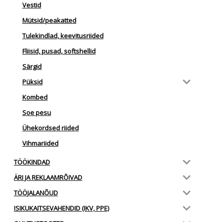
Vestid
Mütsid/peakatted
Tulekindlad, keevitusriided
Fliisid, pusad, softshellid
Särgid
Püksid
Kombed
Soe pesu
Ühekordsed riided
Vihmariided
TÖÖKINDAD
ÄRI JA REKLAAMRÕIVAD
TÖÖJALANÕUD
ISIKUKAITSEVAHENDID (IKV, PPE)