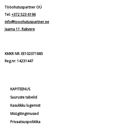
Tööohutuspartner OÜ
Tel:
+372 523 6196
info@tooohutuspartner.ee
Jaama 11, Rakvere
KMKR NR: EE102071885
Reg.nr: 14231447
KAPITEENUS
Suuruste tabelid
Kasulikku lugemist
Müügitingimused
Privaatsuspoliitika