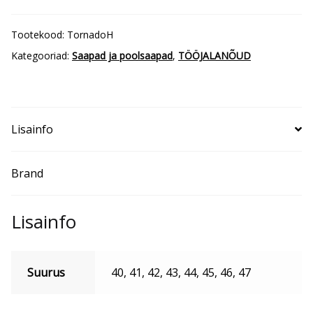
TORNADO
High
Tootekood:
TornadoH
kogus
Kategooriad:
Saapad ja poolsaapad
,
TÖÖJALANÕUD
Lisainfo
Brand
Lisainfo
Suurus
40, 41, 42, 43, 44, 45, 46, 47