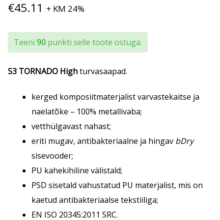
€
45.11
+ KM 24%
Teeni
90
punkti selle toote ostuga.
S3 TORNADO High
turvasaapad.
kerged komposiitmaterjalist varvastekaitse ja
naelatõke – 100% metallivaba;
vetthülgavast nahast;
eriti mugav, antibakteriaalne ja hingav
bDry
sisevooder;
PU kahekihiline välistald;
PSD sisetald vahustatud PU materjalist, mis on
kaetud antibakteriaalse tekstiiliga;
EN ISO 20345:2011 SRC.