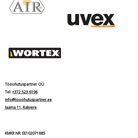
Tööohutuspartner OÜ
Tel:
+372 523 6196
info@tooohutuspartner.ee
Jaama 11, Rakvere
KMKR NR: EE102071885