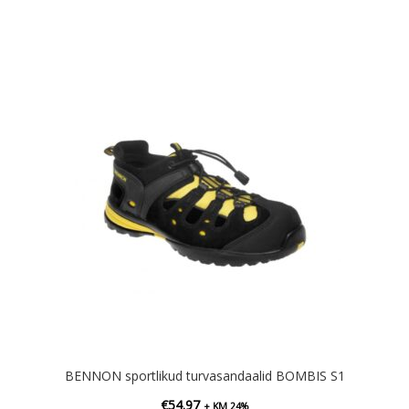
BENNON sportlikud turvasandaalid BOMBIS S1
€
54.97
+ KM 24%