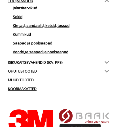
TÖÖJALANÕUD
Jalatsitarvikud
Sokid
Kingad, sandaalid, ketsid, tossud
Kummikud
Saapad ja poolsaapad
Voodriga saapad ja poolsaapad
ISIKUKAITSEVAHENDID (IKV, PPE)
OHUTUSTOOTED
MUUD TOOTED
KOORMAKATTED