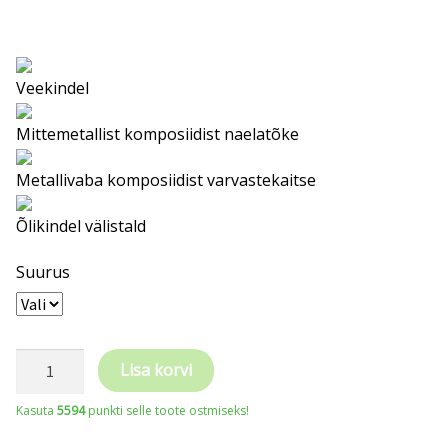
Veekindel
Mittemetallist komposiidist naelatõke
Metallivaba komposiidist varvastekaitse
Õlikindel välistald
Suurus
PERF
Lisa korvi
turvasaapad
Kasuta
5594
punkti selle toote ostmiseks!
S3