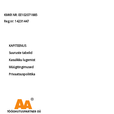
KMKR NR: EE102071885
Reg.nr: 14231447
KAPITEENUS
Suuruste tabelid
Kasulikku lugemist
Müügitingimused
Privaatsuspoliitika