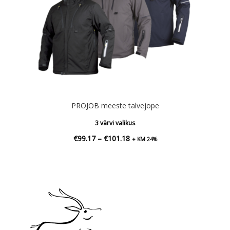
PROJOB meeste talvejope
3 värvi valikus
Hinnavahemik:
€
99.17
–
€
101.18
+ KM 24%
€99.17
kuni
€101.18