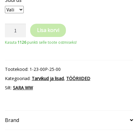
Vöö/püksirihm
Lisa korvi
SARA
Kasuta
1126
punkti selle toote ostmiseks!
kogus
Tootekood:
1-23-00P-25-00
Kategooriad:
Tarvikud ja lisad
,
TÖÖRIIDED
Silt:
SARA WW
Brand