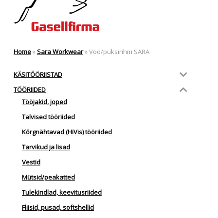
Home
»
Sara Workwear
»
Vöö/püksirihm SARA
KÄSITÖÖRIISTAD
TÖÖRIIDED
Tööjakid, joped
Talvised tööriided
Kõrgnähtavad (HiVis) tööriided
Tarvikud ja lisad
Vestid
Mütsid/peakatted
Tulekindlad, keevitusriided
Fliisid, pusad, softshellid