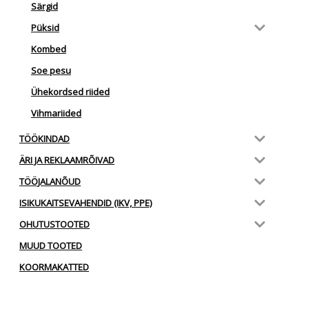
Särgid
Püksid
Kombed
Soe pesu
Ühekordsed riided
Vihmariided
TÖÖKINDAD
ÄRI JA REKLAAMRÕIVAD
TÖÖJALANÕUD
ISIKUKAITSEVAHENDID (IKV, PPE)
OHUTUSTOOTED
MUUD TOOTED
KOORMAKATTED