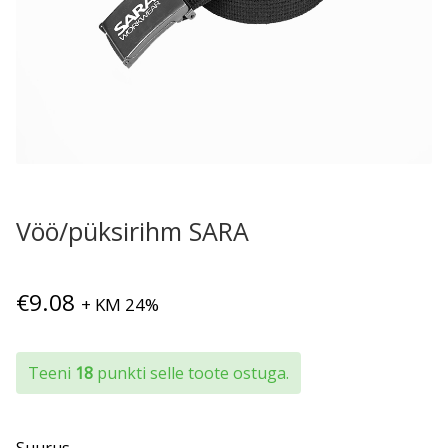
Vöö/püksirihm SARA
€
9.08
+ KM 24%
Teeni
18
punkti selle toote ostuga.
Suurus