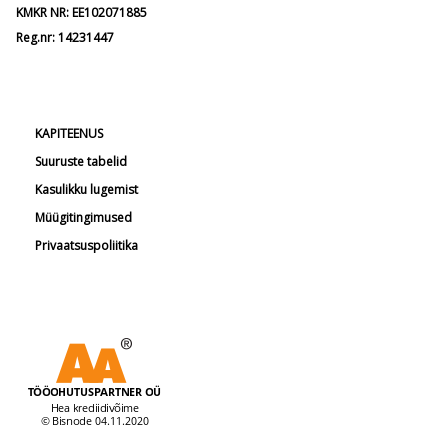
KMKR NR: EE102071885
Reg.nr: 14231447
KAPITEENUS
Suuruste tabelid
Kasulikku lugemist
Müügitingimused
Privaatsuspoliitika