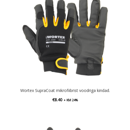
Wortex SupraCoat mikrofiibrist voodriga kindad.
€
8.40
+ KM 24%