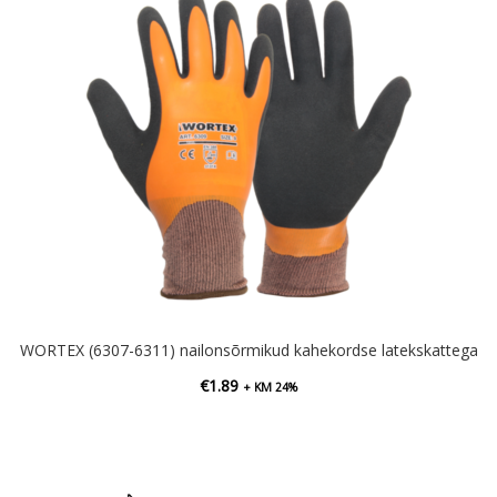
WORTEX (6307-6311) nailonsõrmikud kahekordse latekskattega
€
1.89
+ KM 24%