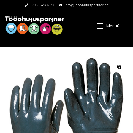
+372 523 6196
info@tooohutuspartner.ee
Menüü
PROGRAMMIST
, LOGOD