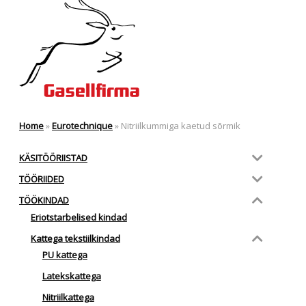
Home
»
Eurotechnique
»
Nitriilkummiga kaetud sõrmik
KÄSITÖÖRIISTAD
TÖÖRIIDED
TÖÖKINDAD
Eriotstarbelised kindad
Kattega tekstiilkindad
PU kattega
Latekskattega
Nitriilkattega