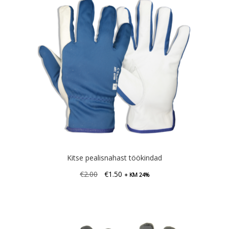
Kitse pealisnahast töökindad
Algne
Praegune
€
2.00
€
1.50
+ KM 24%
hind
hind
oli:
on:
€2.00.
€1.50.