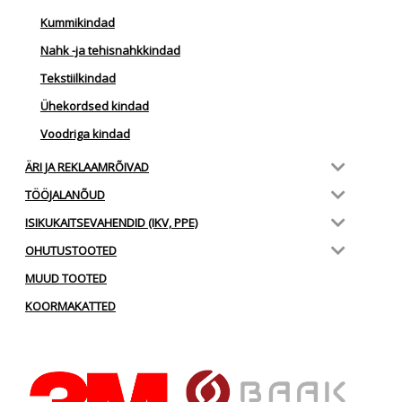
Kummikindad
Nahk -ja tehisnahkkindad
Tekstiilkindad
Ühekordsed kindad
Voodriga kindad
ÄRI JA REKLAAMRÕIVAD
TÖÖJALANÕUD
ISIKUKAITSEVAHENDID (IKV, PPE)
OHUTUSTOOTED
MUUD TOOTED
KOORMAKATTED