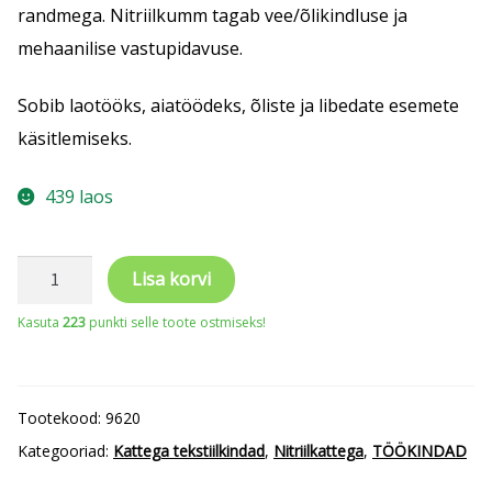
randmega. Nitriilkumm tagab vee/õlikindluse ja
mehaanilise vastupidavuse.
Sobib laotööks, aiatöödeks, õliste ja libedate esemete
käsitlemiseks.
439 laos
Nitriilkummiga
Lisa korvi
kaetud
Kasuta
223
punkti selle toote ostmiseks!
sõrmik
kogus
Tootekood:
9620
Kategooriad:
Kattega tekstiilkindad
,
Nitriilkattega
,
TÖÖKINDAD