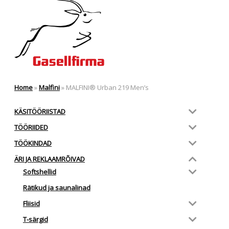
Home
»
Malfini
»
MALFINI® Urban 219 Men’s
KÄSITÖÖRIISTAD
TÖÖRIIDED
TÖÖKINDAD
ÄRI JA REKLAAMRÕIVAD
Softshellid
Rätikud ja saunalinad
Fliisid
T-särgid