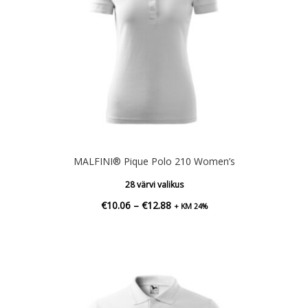
MALFINI® Pique Polo 210 Women’s
28 värvi valikus
Hinnavahemik:
€
10.06
–
€
12.88
+ KM 24%
€10.06
kuni
€12.88