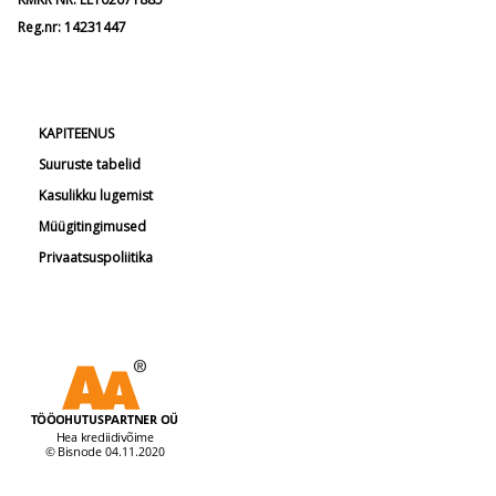
Reg.nr: 14231447
KAPITEENUS
Suuruste tabelid
Kasulikku lugemist
Müügitingimused
Privaatsuspoliitika