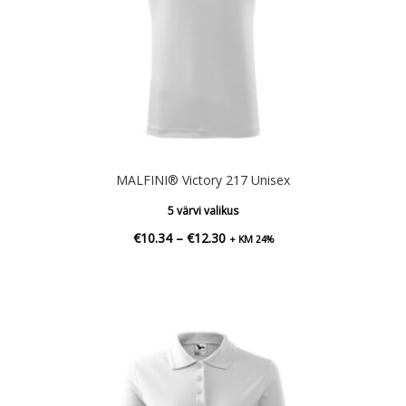
MALFINI® Victory 217 Unisex
5 värvi valikus
Hinnavahemik:
€
10.34
–
€
12.30
+ KM 24%
€10.34
kuni
€12.30