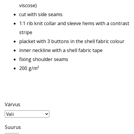
viscose)
cut with side seams
1:1 rib knit collar and sleeve hems with a contrast
stripe
placket with 3 buttons in the shell fabric colour
inner neckline with a shell fabric tape
fixing shoulder seams
200 g/m²
Värvus
Suurus