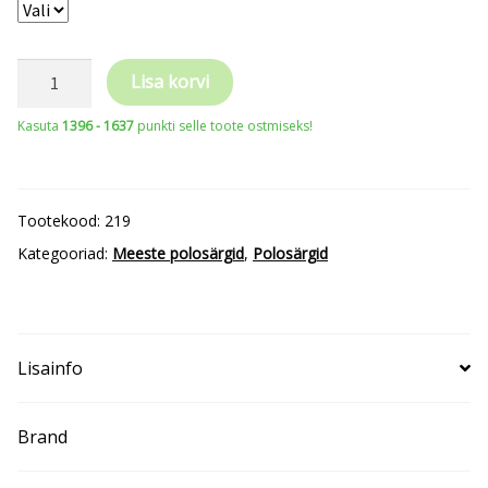
MALFINI®
Lisa korvi
Urban
Kasuta
1396 - 1637
punkti selle toote ostmiseks!
219
Men’s
kogus
Tootekood:
219
Kategooriad:
Meeste polosärgid
,
Polosärgid
Lisainfo
Brand