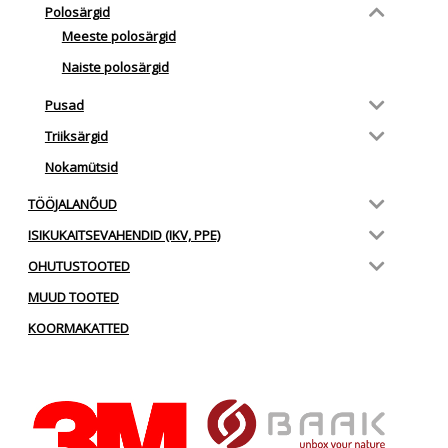
Polosärgid
Meeste polosärgid
Naiste polosärgid
Pusad
Triiksärgid
Nokamütsid
TÖÖJALANÕUD
ISIKUKAITSEVAHENDID (IKV, PPE)
OHUTUSTOOTED
MUUD TOOTED
KOORMAKATTED