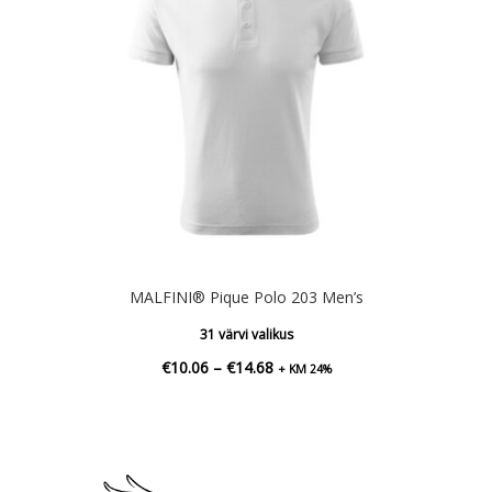
MALFINI® Pique Polo 203 Men’s
31 värvi valikus
Hinnavahemik:
€
10.06
–
€
14.68
+ KM 24%
€10.06
kuni
€14.68