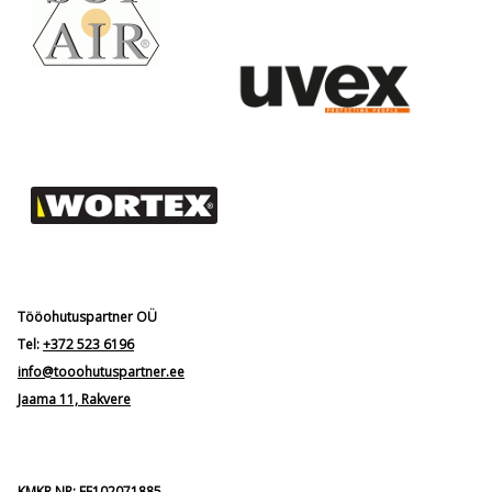
Tööohutuspartner OÜ
Tel:
+372 523 6196
info@tooohutuspartner.ee
Jaama 11, Rakvere
KMKR NR: EE102071885