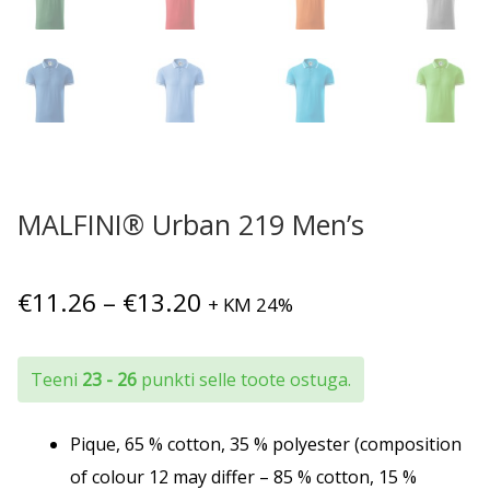
MALFINI® Urban 219 Men’s
Hinnavahemik:
€
11.26
–
€
13.20
+ KM 24%
€11.26
kuni
Teeni
23 - 26
punkti selle toote ostuga.
€13.20
Pique, 65 % cotton, 35 % polyester (composition
of colour 12 may differ – 85 % cotton, 15 %