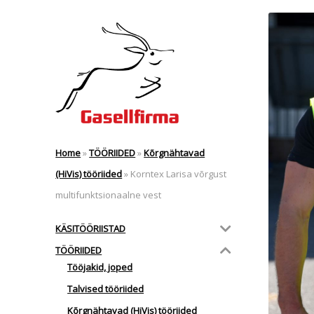
Home
»
TÖÖRIIDED
»
Kõrgnähtavad
(HiVis) tööriided
»
Korntex Larisa võrgust
multifunktsionaalne vest
KÄSITÖÖRIISTAD
TÖÖRIIDED
Tööjakid, joped
Talvised tööriided
Kõrgnähtavad (HiVis) tööriided