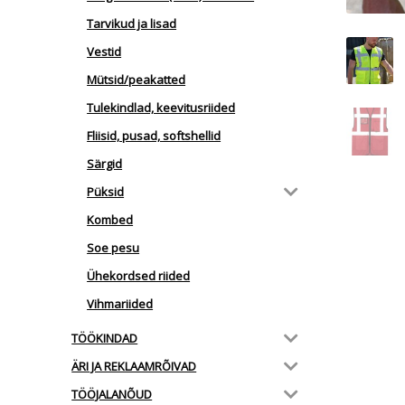
Tarvikud ja lisad
Vestid
Mütsid/peakatted
Tulekindlad, keevitusriided
Fliisid, pusad, softshellid
Särgid
Püksid
Kombed
Soe pesu
Ühekordsed riided
Vihmariided
TÖÖKINDAD
ÄRI JA REKLAAMRÕIVAD
TÖÖJALANÕUD