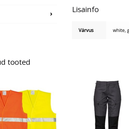
Lisainfo
Värvus
white, g
ud tooted