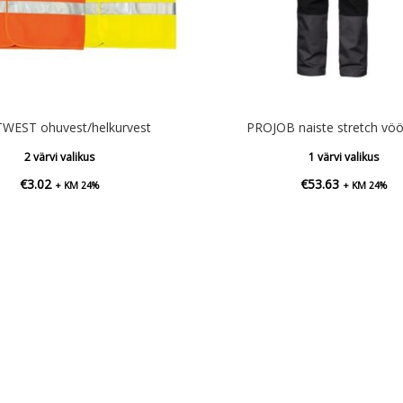
WEST ohuvest/helkurvest
PROJOB naiste stretch vöö
2 värvi valikus
1 värvi valikus
€
3.02
€
53.63
+ KM 24%
+ KM 24%