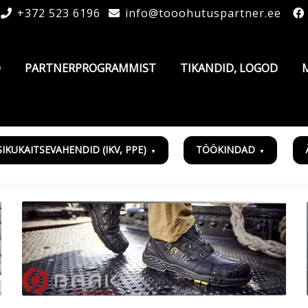
+372 523 6196
info@tooohutuspartner.ee
D
PARTNERPROGRAMMIST
TIKANDID, LOGOD
SIKUKAITSEVAHENDID (IKV, PPE)
TÖÖKINDAD