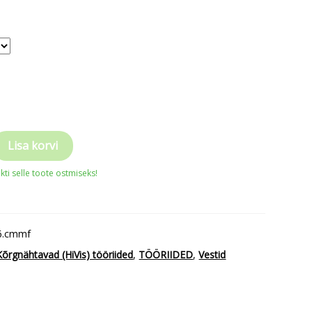
Lisa korvi
ti selle toote ostmiseks!
ionaalne
6.cmmf
Kõrgnähtavad (HiVis) tööriided
,
TÖÖRIIDED
,
Vestid