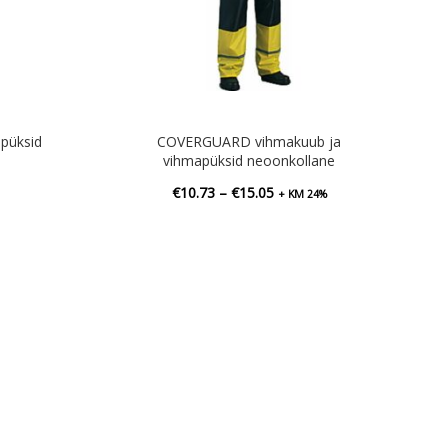
püksid
COVERGUARD vihmakuub ja
vihmapüksid neoonkollane
Hinnavahemik:
€
10.73
–
€
15.05
+ KM 24%
€10.73
kuni
€15.05