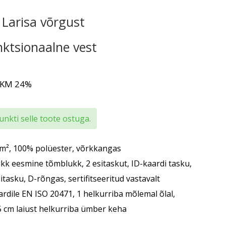
 Larisa võrgust
nktsionaalne vest
 KM 24%
nkti selle toote ostuga.
m², 100% polüester, võrkkangas
ikk eesmine tõmblukk, 2 esitaskut, ID-kaardi tasku,
itasku, D-rõngas, sertifitseeritud vastavalt
ardile EN ISO 20471, 1 helkurriba mõlemal õlal,
5 cm laiust helkurriba ümber keha