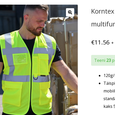
Korntex
multifu
€
11.56
+
Teeni
23
pu
120g/
Täisp
mobiil
stand
kaks 