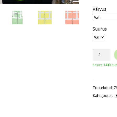
Värvus
Suurus
Korntex
Larisa
Kasuta
1433
punk
võrgust
multifunkts
vest
Tootekood:
7
kogus
Kategooriad: