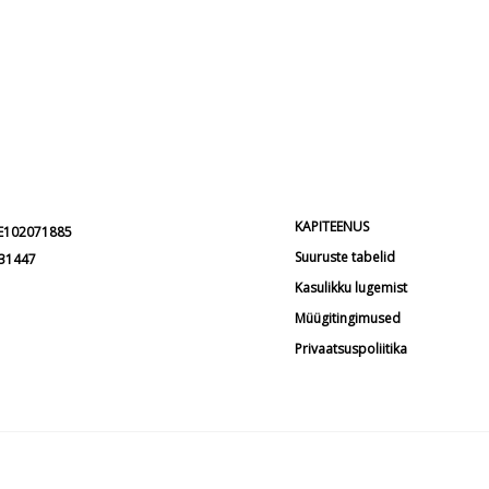
KAPITEENUS
EE102071885
Suuruste tabelid
231447
Kasulikku lugemist
Müügitingimused
Privaatsuspoliitika