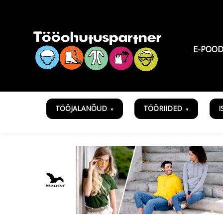
E-POO
TÖÖJALANÕUD
TÖÖRIIDED
I