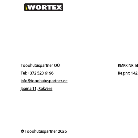
Tööohutuspartner OÜ
KMKR NR: 
Tel:
+372 523 6196
Reg.nr: 14
info@tooohutuspartner.ee
Jaama 11, Rakvere
© Tööohutuspartner 2026