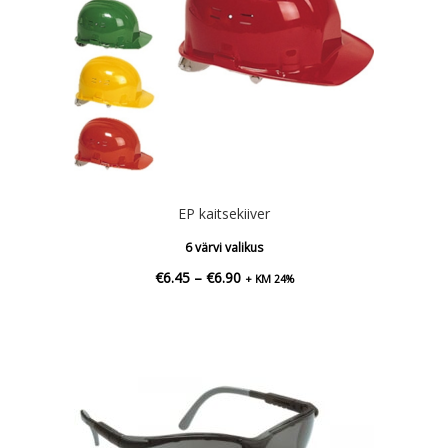
EP kaitsekiiver
6 värvi valikus
Hinnavahemik:
€
6.45
–
€
6.90
+ KM 24%
€6.45
kuni
€6.90