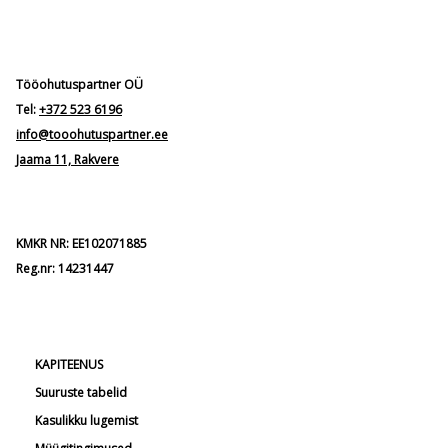
Tööohutuspartner OÜ
Tel:
+372 523 6196
info@tooohutuspartner.ee
Jaama 11, Rakvere
KMKR NR: EE102071885
Reg.nr: 14231447
KAPITEENUS
Suuruste tabelid
Kasulikku lugemist