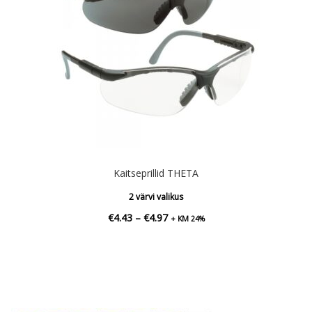
Kaitseprillid THETA
2 värvi valikus
Hinnavahemik:
€
4.43
–
€
4.97
+ KM 24%
€4.43
kuni
€4.97