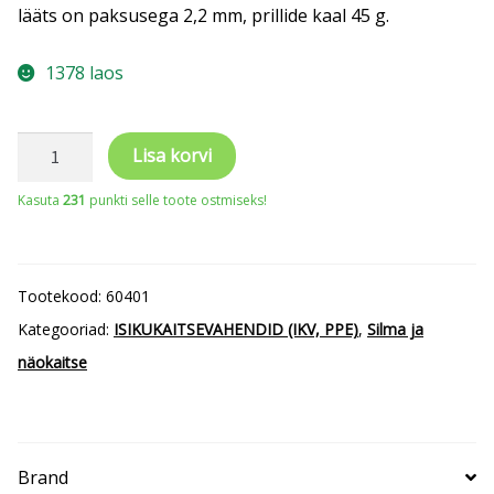
lääts on paksusega 2,2 mm, prillide kaal 45 g.
1378 laos
Kaitseprillid
Lisa korvi
VISILUX
Kasuta
231
punkti selle toote ostmiseks!
kogus
Tootekood:
60401
Kategooriad:
ISIKUKAITSEVAHENDID (IKV, PPE)
,
Silma ja
näokaitse
Brand