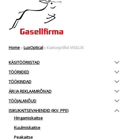
Home
»
LuxOptical
»
Kaitseprillid VISILUX
KÄSITÖÖRIISTAD
TÖÖRIIDED
TÖÖKINDAD
ÄRI JA REKLAAMRÕIVAD
TÖÖJALANÕUD
ISIKUKAITSEVAHENDID (IKV, PPE)
Hingamiskaitse
Kuulmiskaitse
Peakaitse