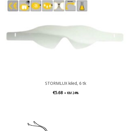
STORMLUX kiled, 6 tk
€
5.68
+ KM 24%