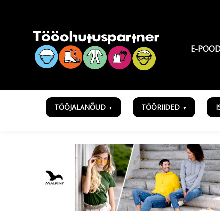
E-POO
TÖÖJALANÕUD
TÖÖRIIDED
I