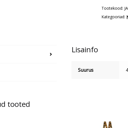
Tootekood:
J
Kategooriad:
Lisainfo
Suurus
4
ud tooted