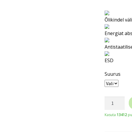
Õlikindel väl
Energiat ab
Antistaatil
ESD
Suurus
JALAS
(kontori)ki
Kasuta
13412
pu
RONALD
kogus