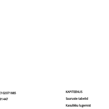
KAPITEENUS
EE102071885
Suuruste tabelid
231447
Kasulikku lugemist