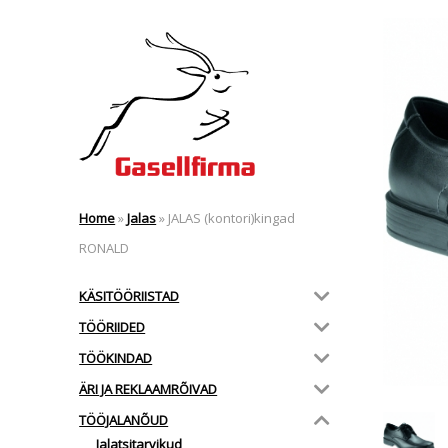
Home
»
Jalas
»
JALAS (kontori)kingad
RONALD
KÄSITÖÖRIISTAD
TÖÖRIIDED
TÖÖKINDAD
ÄRI JA REKLAAMRÕIVAD
TÖÖJALANÕUD
Jalatsitarvikud