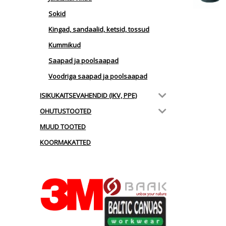
Sokid
Kingad, sandaalid, ketsid, tossud
Kummikud
Saapad ja poolsaapad
Voodriga saapad ja poolsaapad
ISIKUKAITSEVAHENDID (IKV, PPE)
OHUTUSTOOTED
MUUD TOOTED
KOORMAKATTED