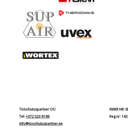
Tööohutuspartner OÜ
KMKR NR: 
Tel:
+372 523 6196
Reg.nr: 14
info@tooohutuspartner.ee