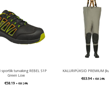
portlik turvaking REBEL S1P
KALURIPÜKSID PREMIUM (kun
Green Low
€
63.94
+ KM 24%
€
58.19
+ KM 24%