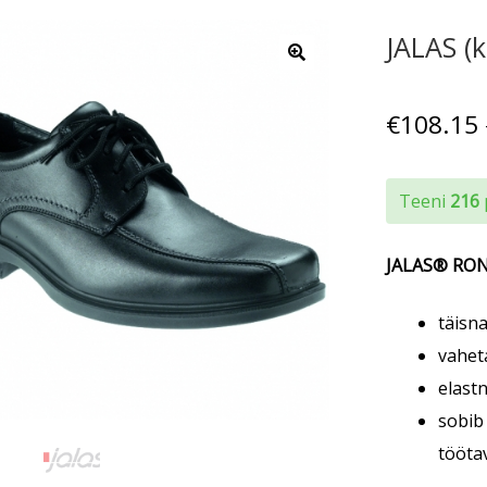
JALAS (
€
108.15
Teeni
216
JALAS® RO
täisna
vaheta
elast
sobib 
töötav