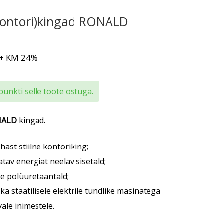
kontori)kingad RONALD
+ KM 24%
punkti selle toote ostuga.
NALD
kingad.
hast stiilne kontoriking;
tav energiat neelav sisetald;
ne polüuretaantald;
ka staatilisele elektrile tundlike masinatega
ale inimestele.