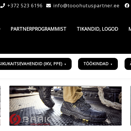
+372 523 6196
info@tooohutuspartner.ee
D
PARTNERPROGRAMMIST
TIKANDID, LOGOD
SIKUKAITSEVAHENDID (IKV, PPE)
TÖÖKINDAD