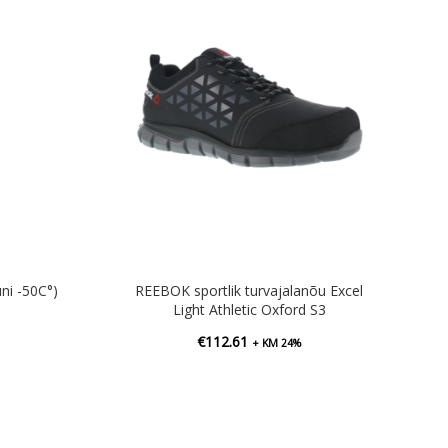
i -50C°)
REEBOK sportlik turvajalanõu Excel
Light Athletic Oxford S3
€
112.61
+ KM 24%