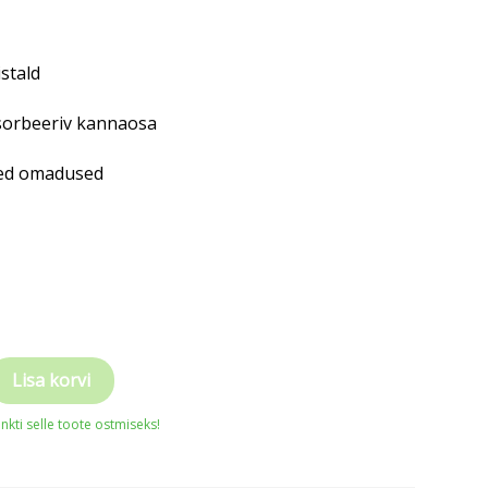
istald
sorbeeriv kannaosa
ised omadused
Lisa korvi
ngad
nkti selle toote ostmiseks!