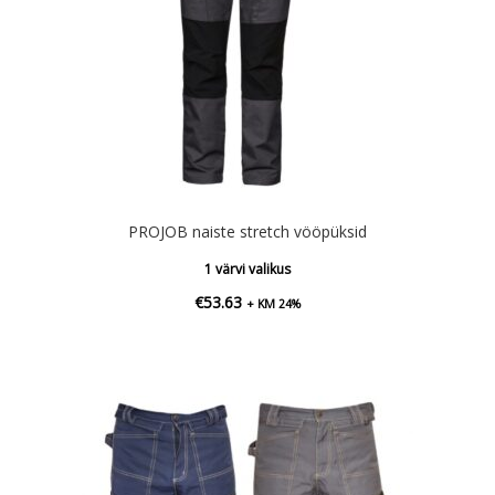
PROJOB naiste stretch vööpüksid
1 värvi valikus
€
53.63
+ KM 24%