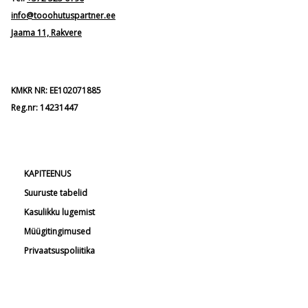
info@tooohutuspartner.ee
Jaama 11, Rakvere
KMKR NR: EE102071885
Reg.nr: 14231447
KAPITEENUS
Suuruste tabelid
Kasulikku lugemist
Müügitingimused
Privaatsuspoliitika