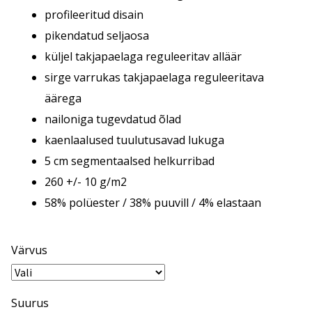
profileeritud disain
pikendatud seljaosa
küljel takjapaelaga reguleeritav alläär
sirge varrukas takjapaelaga reguleeritava
äärega
nailoniga tugevdatud õlad
kaenlaalused tuulutusavad lukuga
5 cm segmentaalsed helkurribad
260 +/- 10 g/m2
58% polüester / 38% puuvill / 4% elastaan
Värvus
Suurus