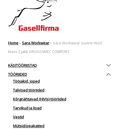
Home
»
Sara Workwear
»
Sara Workwear suvine HiviZ
klass 2 jakk DROGOWIEC COMFORT
KÄSITÖÖRIISTAD
TÖÖRIIDED
Tööjakid, joped
Talvised tööriided
Kõrgnähtavad (HiVis) tööriided
Tarvikud ja lisad
Vestid
Mütsid/peakatted