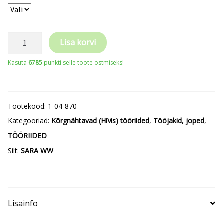
Sara
Lisa korvi
Workwear
Kasuta
6785
punkti selle toote ostmiseks!
suvine
HiviZ
klass
Tootekood:
1-04-870
2
Kategooriad:
Kõrgnähtavad (HiVis) tööriided
,
Tööjakid, joped
,
jakk
TÖÖRIIDED
DROGOWIEC
Silt:
SARA WW
COMFORT
kogus
Lisainfo