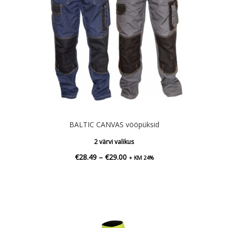
BALTIC CANVAS vööpüksid
2 värvi valikus
Hinnavahemik:
€
28.49
–
€
29.00
+ KM 24%
€28.49
kuni
€29.00