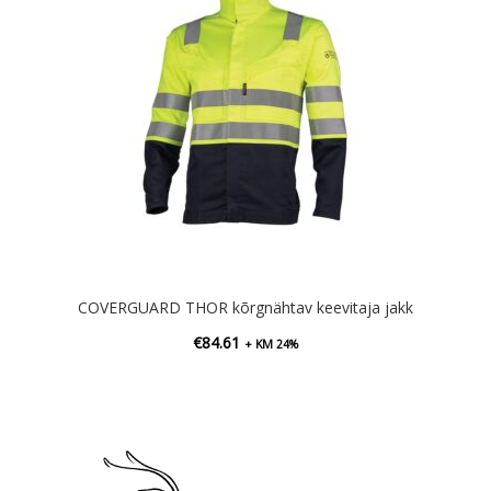
COVERGUARD THOR kõrgnähtav keevitaja jakk
€
84.61
+ KM 24%