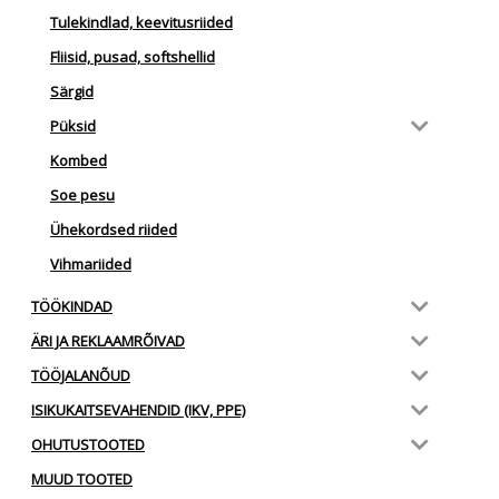
Tulekindlad, keevitusriided
Fliisid, pusad, softshellid
Särgid
Püksid
Kombed
Soe pesu
Ühekordsed riided
Vihmariided
TÖÖKINDAD
ÄRI JA REKLAAMRÕIVAD
TÖÖJALANÕUD
ISIKUKAITSEVAHENDID (IKV, PPE)
OHUTUSTOOTED
MUUD TOOTED