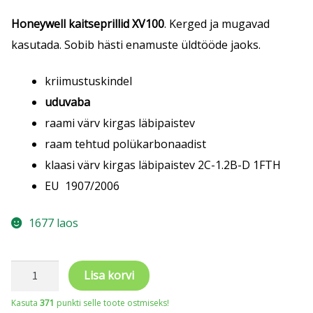
Honeywell
kaitseprillid XV100
. Kerged ja mugavad
kasutada. Sobib hästi enamuste üldtööde jaoks.
kriimustuskindel
uduvaba
raami värv kirgas läbipaistev
raam tehtud polükarbonaadist
klaasi värv kirgas läbipaistev 2C-1.2B-D 1FTH
EU 1907/2006
1677 laos
Honeywell
Lisa korvi
XV100
Kasuta
371
punkti selle toote ostmiseks!
kaitseprillid