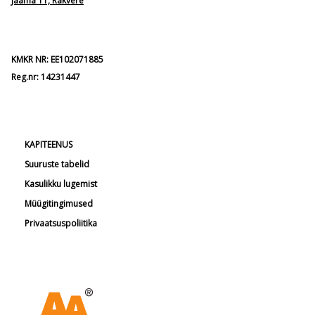
Jaama 11, Rakvere
KMKR NR: EE102071885
Reg.nr: 14231447
KAPITEENUS
Suuruste tabelid
Kasulikku lugemist
Müügitingimused
Privaatsuspoliitika