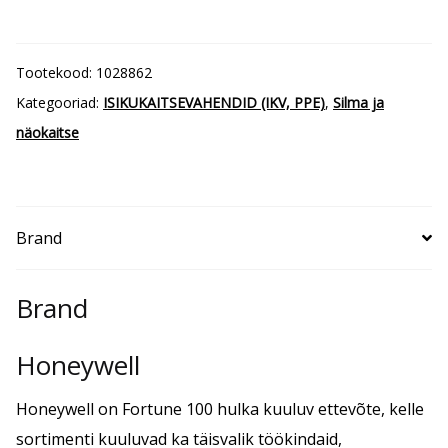
(uduvaba,
kriimustuskindel)
Tootekood:
1028862
kogus
Kategooriad:
ISIKUKAITSEVAHENDID (IKV, PPE)
,
Silma ja
näokaitse
Brand
Brand
Honeywell
Honeywell on Fortune 100 hulka kuuluv ettevõte, kelle
sortimenti kuuluvad ka täisvalik töökindaid,