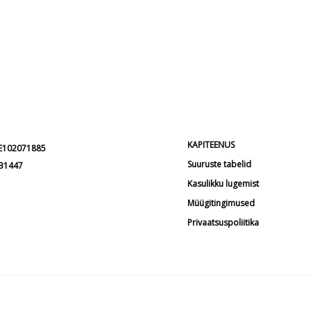
KAPITEENUS
EE102071885
Suuruste tabelid
231447
Kasulikku lugemist
Müügitingimused
Privaatsuspoliitika