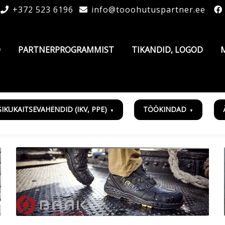
+372 523 6196
info@tooohutuspartner.ee
D
PARTNERPROGRAMMIST
TIKANDID, LOGOD
SIKUKAITSEVAHENDID (IKV, PPE)
TÖÖKINDAD