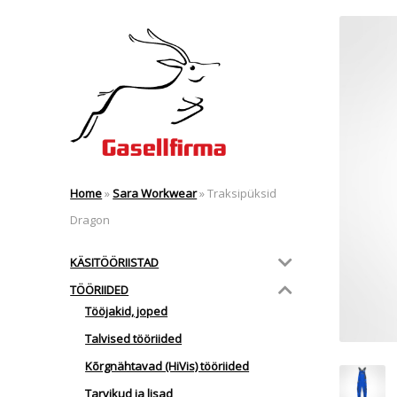
Home
»
Sara Workwear
»
Traksipüksid
Dragon
KÄSITÖÖRIISTAD
TÖÖRIIDED
Tööjakid, joped
Talvised tööriided
Kõrgnähtavad (HiVis) tööriided
Tarvikud ja lisad