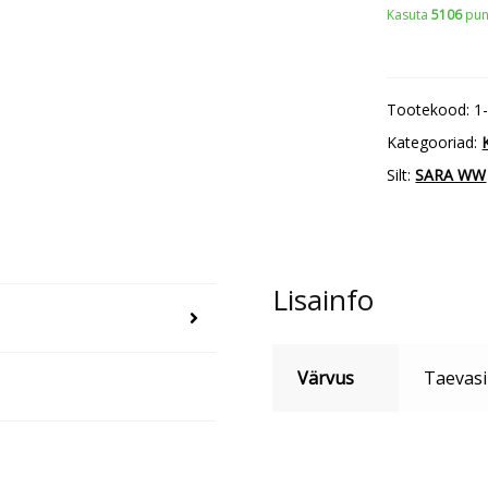
Kasuta
5106
punk
kogus
Tootekood:
1
Kategooriad:
Silt:
SARA WW
Lisainfo
Värvus
Taevasi