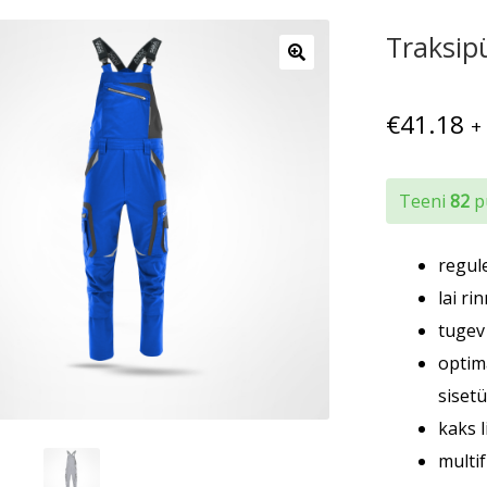
Traksip
€
41.18
+
Teeni
82
pu
regul
lai ri
tugev
optim
siset
kaks l
multi