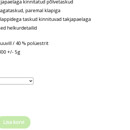
akjapaelaga kinnitatud põlvetaskud
tagataskud, paremal klapiga
klappidega taskud kinnituvad takjapaelaga
sed helkurdetailid
uvill / 40 % polüestrit
300 +/- 5g
d
Lisa korvi