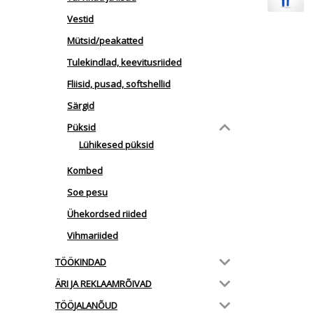
Vestid
Mütsid/peakatted
Tulekindlad, keevitusriided
Fliisid, pusad, softshellid
Särgid
Püksid
Lühikesed püksid
Kombed
Soe pesu
Ühekordsed riided
Vihmariided
TÖÖKINDAD
ÄRI JA REKLAAMRÕIVAD
TÖÖJALANÕUD