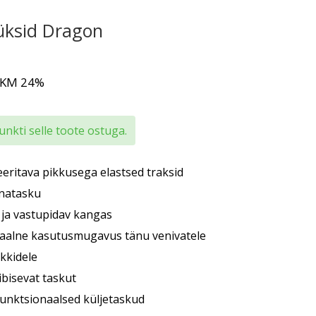
üksid Dragon
 KM 24%
nkti selle toote ostuga.
eeritava pikkusega elastsed traksid
nnatasku
 ja vastupidav kangas
aalne kasutusmugavus tänu venivatele
ükkidele
ibisevat taskut
funktsionaalsed küljetaskud