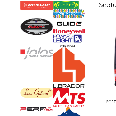
Seot
PORTW