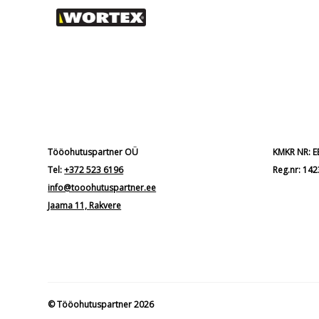
Tööohutuspartner OÜ
KMKR NR: 
Tel:
+372 523 6196
Reg.nr: 14
info@tooohutuspartner.ee
Jaama 11, Rakvere
© Tööohutuspartner 2026