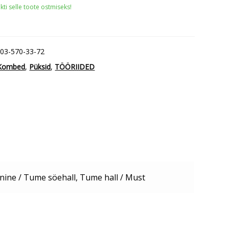
ti selle toote ostmiseks!
-03-570-33-72
Kombed
,
Püksid
,
TÖÖRIIDED
nine / Tume söehall, Tume hall / Must