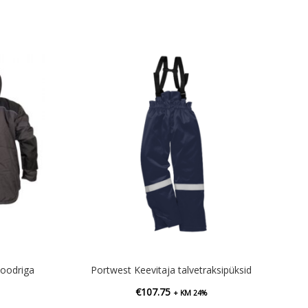
oodriga
Portwest Keevitaja talvetraksipüksid
€
107.75
+ KM 24%