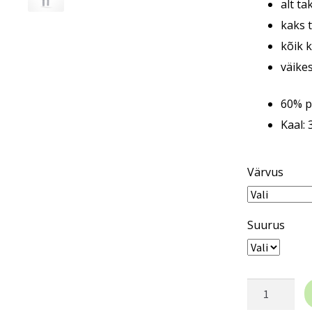
alt t
kaks 
kõik 
väike
60% pu
Kaal: 
Värvus
Suurus
Traksipüksi
Dragon