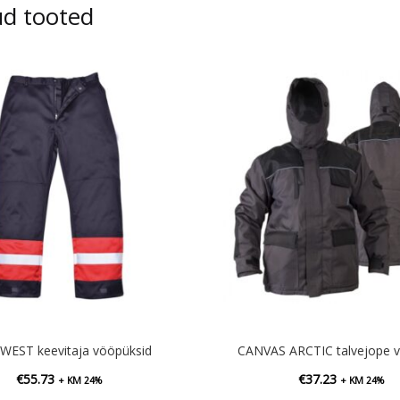
ud tooted
EST keevitaja vööpüksid
CANVAS ARCTIC talvejope v
€
55.73
€
37.23
+ KM 24%
+ KM 24%