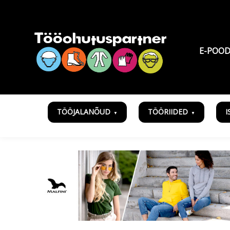
E-POO
TÖÖJALANÕUD
TÖÖRIIDED
I